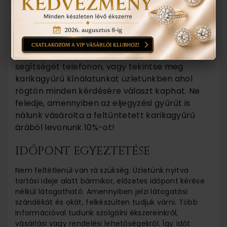
karikagyűrű fényes felülete helyett legyen
matt, vagy a női karikagyűrű legyen több
gyémánt kővel díszítve, kérjük érdeklődjenek.
Minden karikagyűrű modellünkön lehet
változtatni! Kérje karikagyűrű szakértőink
segítségét telefonon, vagy tekintse meg
karikagyűrű kínálatunkat üzletünkben ahol
rögtön minden kérdésére választ kaphat. Ne
feledje, amennyiben az eljegyzési gyűrűt is
nálunk vásárolta a feltűntetett karikagyűrű
árából levonunk 10%-ot!
IDŐPONT EGYEZTETÉSE
Nem feltétlenül van rá szükség. Üzletünk nyitva
tartási ideje alatt bármikor, előzetes időpont kérése
nélkül látogatható. Amennyiben jelzi látogatási
szándékát és okát, felkészülten tudjuk várni. Több
információval tudunk szolgálni ékszereinkről,
vásárlási vagy rendelési lehetőségekről. Így ídőt