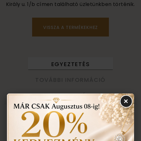
Király u. 1/b címen található üzletünkben történik.
VISSZA A TERMÉKEKHEZ
EGYEZTETÉS
TOVÁBBI INFORMÁCIÓ
TUDNIVALÓK
×
Karikagyűrű kollekciónk minden darabját saját
ötvös műhelyünkben készítjük. Amennyiben
teljesen más elképzelése van, vagy változtatna
egy modellünkön, mondjuk az egyik