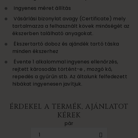
Ingyenes méret állítás
Vásárlási bizonylat avagy (Certificate) mely
tartalmazza a felhasznált kövek minőségét az
ékszerben található anyagokat.
Ékszertartó doboz és ajándék tartó táska
minden ékszerhez
Évente 1 alkalommal ingyenes ellenőrzés,
rejtett károsodás történt-e , mozgó kő,
repedés a gyűrűn stb. Az általunk felfedezett
hibákat ingyenesen javítjuk.
ÉRDEKEL A TERMÉK, AJÁNLATOT
KÉREK
pár
1