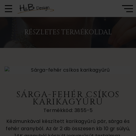
RÉSZLETES TERMÉKOLDAL
SÁRGA-FEHÉR CSÍKOS
KARIKAGYŰRŰ
Termékkód: 3855-5
Kézimunkával készített karikagyűrű pár, sárga és
fehér aranyból. Az ár 2 db összesen kb 10 gr súlyú,
14K aranyból készült jegygyűrűt tartalmaz.