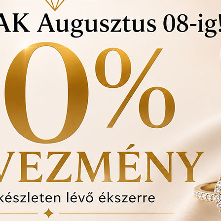
Ingyenes méret állítá
Vásárlási bizonylat a
felhasznált kövek min
Ékszertartó doboz és
Évente 1 alkalommal i
történt-e , mozgó kő, 
felfedezett hibákat in
ÉRDEKEL A TERM
pár
1
anyaga:
18 karátos
színe: