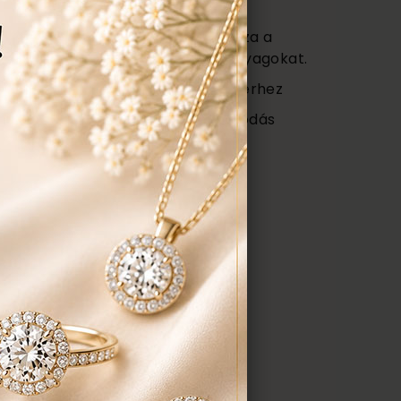
s
vagy (Certificate) mely tartalmazza a
őségét az ékszerben található anyagokat.
 ajándék tartó táska minden ékszerhez
ngyenes ellenőrzés, rejtett károsodás
repedés a gyűrűn stb. Az általunk
gyenesen javítjuk.
ÉK, AJÁNLATOT KÉREK