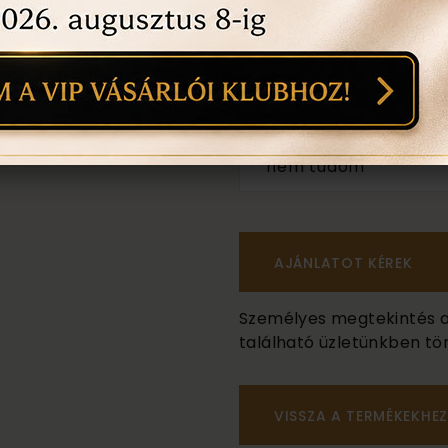
mint a képen
méret:
nem tudom
másik méret:
nem tudom
Személyes megtekintés a B
található üzletünkben tör
VISSZA A TERMÉKEKHEZ