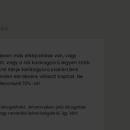
LÓK
jesen más elképzelése van, vagy
tt, vagy a női karikagyűrű legyen több
ni! Kérje karikagyűrű szakértőink
inden kérdésére választ kaphat. Ne
 levonunk 10%-ot!
l látogatható. Amennyiben jelzi látogatási
agy rendelési lehetőségekről. Így ídőt