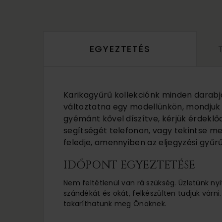
EGYEZTETÉS
Karikagyűrű kollekciónk minden darabj
változtatna egy modellünkön, mondjuk a
gyémánt kővel díszítve, kérjük érdeklő
segítségét telefonon, vagy tekintse m
feledje, amennyiben az eljegyzési gyűrű
IDŐPONT EGYEZTETÉSE
Nem feltétlenül van rá szükség. Üzletünk nyi
szándékát és okát, felkészülten tudjuk várni.
takaríthatunk meg Önöknek.