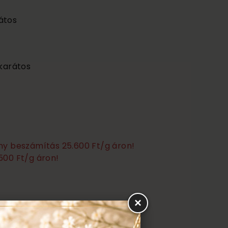
átos
 karátos
any beszámítás 25.600 Ft/g áron!
500 Ft/g áron!
×
ztítás, polírozás