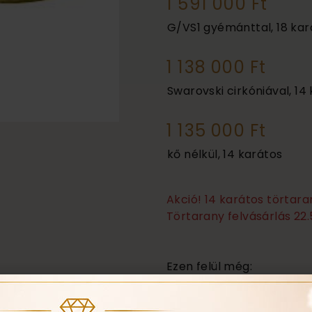
1 591 000 Ft
G/VS1 gyémánttal, 18 kar
1 138 000 Ft
Swarovski cirkóniával, 14
1 135 000 Ft
kő nélkül, 14 karátos
Akció! 14 karátos törtar
Törtarany felvásárlás 22.
Ezen felül még:
Örökös garanciális tis