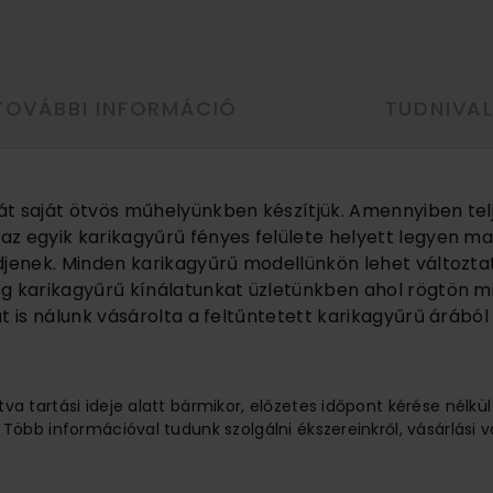
TOVÁBBI INFORMÁCIÓ
TUDNIVA
át saját ötvös műhelyünkben készítjük. Amennyiben tel
z egyik karikagyűrű fényes felülete helyett legyen ma
djenek. Minden karikagyűrű modellünkön lehet változtat
eg karikagyűrű kínálatunkat üzletünkben ahol rögtön m
t is nálunk vásárolta a feltűntetett karikagyűrű árából
tva tartási ideje alatt bármikor, előzetes időpont kérése nélkü
 Több információval tudunk szolgálni ékszereinkről, vásárlási v