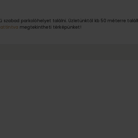
 szabad parkolóhelyet találni. Üzletünktől kb 50 méterre ta
kattintva
megtekintheti térképünket!