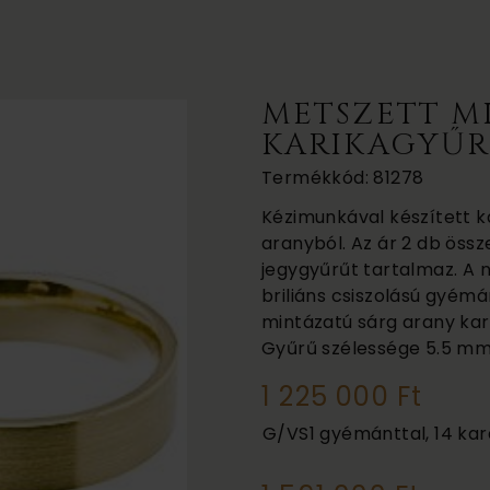
METSZETT M
KARIKAGYŰ
Termékkód: 81278
Kézimunkával készített k
aranyból. Az ár 2 db össz
jegygyűrűt tartalmaz. A 
briliáns csiszolású gyémán
mintázatú sárg arany kar
Gyűrű szélessége
5.5 m
1 225 000 Ft
G/VS1 gyémánttal, 14 kar