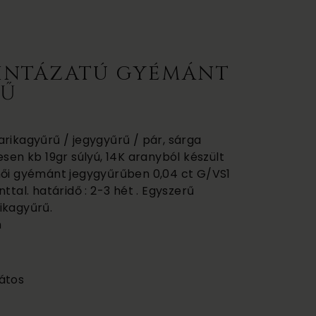
INTÁZATÚ GYÉMÁNT
RŰ
arikagyűrű / jegygyűrű / pár, sárga
esen kb 19gr súlyú, 14K aranyból készült
női gyémánt jegygyűrűben 0,04 ct G/VS1
ttal. határidő : 2-3 hét . Egyszerű
ikagyűrű.
m
átos