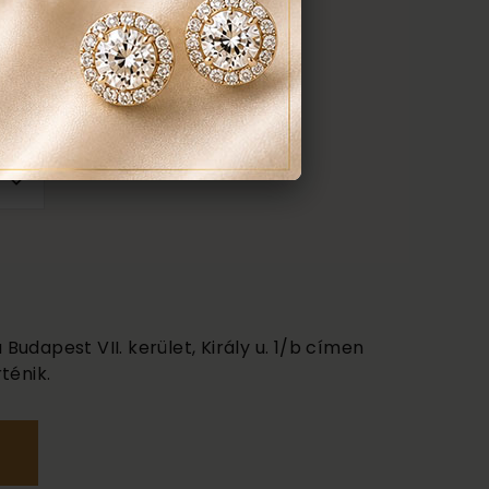
udapest VII. kerület, Király u. 1/b címen
ténik.