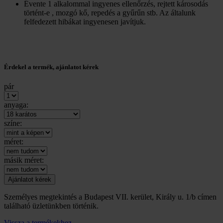
Évente 1 alkalommal ingyenes ellenőrzés, rejtett károsodás
történt-e , mozgó kő, repedés a gyűrűn stb. Az általunk
felfedezett hibákat ingyenesen javítjuk.
Érdekel a termék, ajánlatot kérek
pár
anyaga:
színe:
méret:
másik méret:
Személyes megtekintés a Budapest VII. kerület, Király u. 1/b címen
található üzletünkben történik.
Vissza a termékekhez