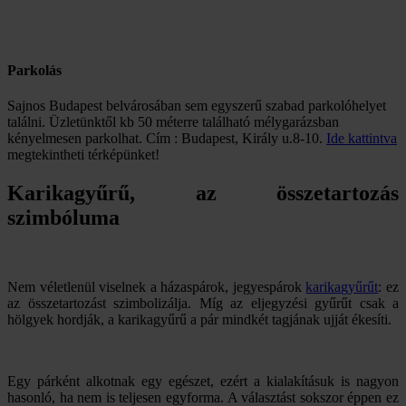
Parkolás
Sajnos Budapest belvárosában sem egyszerű szabad parkolóhelyet
találni. Üzletünktől kb 50 méterre található mélygarázsban
kényelmesen parkolhat. Cím : Budapest, Király u.8-10.
Ide kattintva
megtekintheti térképünket!
Karikagyűrű, az összetartozás
szimbóluma
Nem véletlenül viselnek a házaspárok, jegyespárok
karikagyűrűt
: ez
az összetartozást szimbolizálja. Míg az eljegyzési gyűrűt csak a
hölgyek hordják, a karikagyűrű a pár mindkét tagjának ujját ékesíti.
Egy párként alkotnak egy egészet, ezért a kialakításuk is nagyon
hasonló, ha nem is teljesen egyforma. A választást sokszor éppen ez