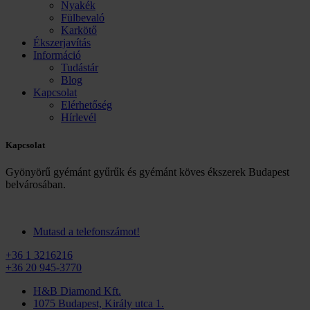
Nyakék
Fülbevaló
Karkötő
Ékszerjavítás
Információ
Tudástár
Blog
Kapcsolat
Elérhetőség
Hírlevél
Kapcsolat
Gyönyörű gyémánt gyűrűk és gyémánt köves ékszerek Budapest
belvárosában.
Mutasd a telefonszámot!
+36 1 3216216
+36 20 945-3770
H&B Diamond Kft.
1075 Budapest, Király utca 1.