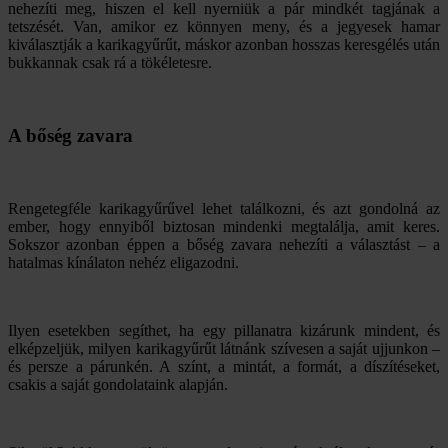
nehezíti meg, hiszen el kell nyerniük a pár mindkét tagjának a
tetszését. Van, amikor ez könnyen meny, és a jegyesek hamar
kiválasztják a karikagyűrűt, máskor azonban hosszas keresgélés után
bukkannak csak rá a tökéletesre.
A bőség zavara
Rengetegféle karikagyűrűvel lehet találkozni, és azt gondolná az
ember, hogy ennyiből biztosan mindenki megtalálja, amit keres.
Sokszor azonban éppen a bőség zavara nehezíti a választást – a
hatalmas kínálaton nehéz eligazodni.
Ilyen esetekben segíthet, ha egy pillanatra kizárunk mindent, és
elképzeljük, milyen karikagyűrűt látnánk szívesen a saját ujjunkon –
és persze a párunkén. A színt, a mintát, a formát, a díszítéseket,
csakis a saját gondolataink alapján.