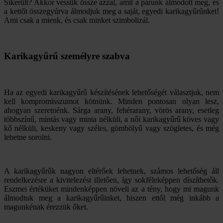
Sikerült? Akkor vessük össze azzal, amit a párunk álmodott meg, és
a kettőt összegyúrva álmodjuk meg a saját, egyedi karikagyűrűnket!
Ami csak a mienk, és csak minket szimbolizál.
Karikagyűrű személyre szabva
Ha az egyedi karikagyűrű készítésének lehetőségét választjuk, nem
kell kompromisszumot kötnünk. Minden pontosan olyan lesz,
ahogyan szeretnénk. Sárga arany, fehérarany, vörös arany, esetleg
többszínű, mintás vagy minta nélküli, a női karikagyűrű köves vagy
kő nélküli, keskeny vagy széles, gömbölyű vagy szögletes, és még
lehetne sorolni.
A karikagyűrűk nagyon eltérőek lehetnek, számos lehetőség áll
rendelkezésre a kivitelezést illetően, így sokféleképpen díszíthetők.
Eszmei értéküket mindenképpen növeli az a tény, hogy mi magunk
álmodtuk meg a karikagyűrűinket, hiszen ettől még inkább a
magunkénak érezzük őket.