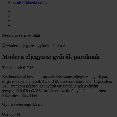
kiraly@hbnekszer.hu
Részletes termékoldal
Modern eljegyzési gyűrűk pároknak
Termékkód: 81216
Kézimunkával készített sárga és fehérarany eljegyzési gyűrű pár,
sárga és fehér aranyból. Az ár 2 db összesen körülbelül 10gr súlyú,
14K aranyból készült jegygyűrűt tartalmaz. A női gyémánt
jegygyűrű 0,03ct G/VS1 briliáns csiszolású gyémánttal díszített.
Elkészítési idő : 3 hét
Gyűrű szélessége
4.5 mm
662 000 Ft