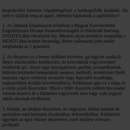
Inspirációért érdemes végigböngészni a karikagyűrűk kínálatát. Ha
nem is találjuk meg az igazit, ötleteket kaphatunk a sajátunkhoz!
1. Az általunk forgalmazott termékek a Magyar Kereskedelmi
Engedélyezési Hivatal Nemesfémvizsgáló és Hitelesítő Hatóság
(NEHITI) által ellenőrzött áru. Minden olyan terméken megtalálja a
NEHITI által beütött finomsági, illetve származási jelet amely
meghaladja az 1 grammot.
2. Az ékszeren és a benne található köveken, gyöngyön oxidáció
illetve elszíneződés keletkezhet, ha közvetlenül vegyszerekkel
érintkezik (pl.: mosó vagy mosogatószer, parfüm, kozmetikumok,
különös tekintettel kéntartalmú sampon, tusfürdő, termálvizes fürdő
hatására, egyes emberek savasabb vagy lúgosabb izzadtsága,
szakszerűtlen tisztítás következtében). Különösen igaz ez a sárga és
a vörös színű ékszerekre. Mivel a fehér ékszerek ródium bevonattal
vannak kezelve itt a háztartási vegyszerek nem vagy csak nagyon
ritkán okoznak elváltozást.
3. Kérjük, ne aludjon ékszerben, ne végezzen, fizikai munkát ne
sportoljon mert könnyen elszakadhat, deformálódhat. Különösen
ügyeljen az igen vékony ékszerekre, ezek sérülése nehezen
javítható!