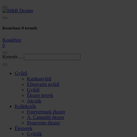
Kosárban:
0
termék
Kosárhoz
0
Keresés ...
Gyűrű
Karikagyűrű
Eljegyzési gyűrű
Gyűrű
Ékszer tervek
Akciók
Kollekciók
Forevermark ékszer
A. Cammilli ékszer
Pesavento ékszer
Ékszerek
Gyűrűk