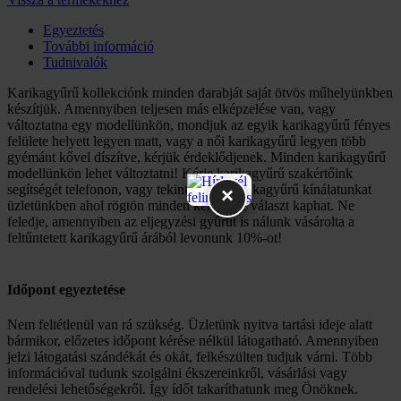
Egyeztetés
További információ
Tudnivalók
Karikagyűrű kollekciónk minden darabját saját ötvös műhelyünkben
készítjük. Amennyiben teljesen más elképzelése van, vagy
változtatna egy modellünkön, mondjuk az egyik karikagyűrű fényes
felülete helyett legyen matt, vagy a női karikagyűrű legyen több
gyémánt kővel díszítve, kérjük érdeklődjenek. Minden karikagyűrű
modellünkön lehet változtatni! Kérje karikagyűrű szakértőink
segítségét telefonon, vagy tekintse meg karikagyűrű kínálatunkat
×
üzletünkben ahol rögtön minden kérdésére választ kaphat. Ne
feledje, amennyiben az eljegyzési gyűrűt is nálunk vásárolta a
feltűntetett karikagyűrű árából levonunk 10%-ot!
Időpont egyeztetése
Nem feltétlenül van rá szükség. Üzletünk nyitva tartási ideje alatt
bármikor, előzetes időpont kérése nélkül látogatható. Amennyiben
jelzi látogatási szándékát és okát, felkészülten tudjuk várni. Több
információval tudunk szolgálni ékszereinkről, vásárlási vagy
rendelési lehetőségekről. Így ídőt takaríthatunk meg Önöknek.