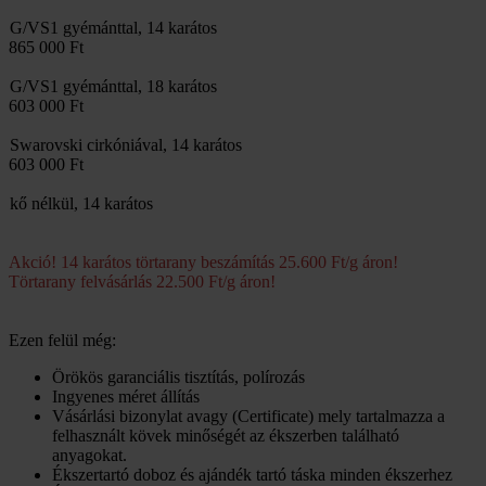
G/VS1 gyémánttal, 14 karátos
865 000 Ft
G/VS1 gyémánttal, 18 karátos
603 000 Ft
Swarovski cirkóniával, 14 karátos
603 000 Ft
kő nélkül, 14 karátos
Akció! 14 karátos törtarany beszámítás 25.600 Ft/g áron!
Törtarany felvásárlás 22.500 Ft/g áron!
Ezen felül még:
Örökös garanciális tisztítás, polírozás
Ingyenes méret állítás
Vásárlási bizonylat avagy (Certificate) mely tartalmazza a
felhasznált kövek minőségét az ékszerben található
anyagokat.
Ékszertartó doboz és ajándék tartó táska minden ékszerhez