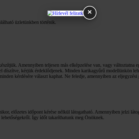
×
lálható üzletünkben történik.
észítjük. Amennyiben teljesen más elképzelése van, vagy változtatna 
l díszítve, kérjük érdeklődjenek. Minden karikagyűrű modellünkön lehet
inden kérdésére választ kaphat. Ne feledje, amennyiben az eljegyzési gy
mikor, előzetes időpont kérése nélkül látogatható. Amennyiben jelzi láto
i lehetőségekről. Így ídőt takaríthatunk meg Önöknek.