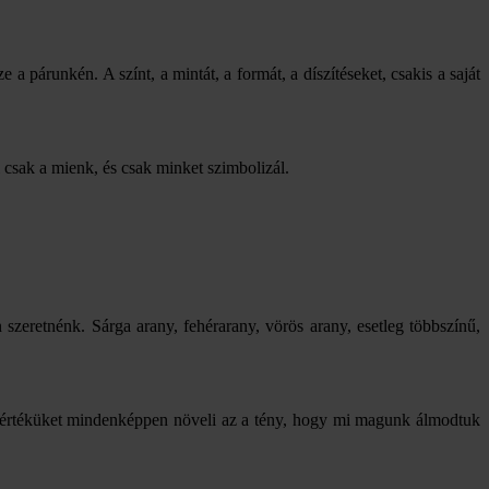
 a párunkén. A színt, a mintát, a formát, a díszítéseket, csakis a saját
 csak a mienk, és csak minket szimbolizál.
zeretnénk. Sárga arany, fehérarany, vörös arany, esetleg többszínű,
mei értéküket mindenképpen növeli az a tény, hogy mi magunk álmodtuk