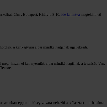
arkolhat. Cím : Budapest, Király u.8-10.
Ide kattintva
megtekintheti
hordják, a karikagyűrű a pár mindkét tagjának ujját ékesíti.
 meg, hiszen el kell nyerniük a pár mindkét tagjának a tetszését. Van,
letesre.
or azonban éppen a bőség zavara nehezíti a választást – a hatalmas