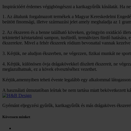
Inspirációért érdemes végigböngészni a karikagyűrűk kínálatát. Ha nem
1. Az általunk forgalmazott termékek a Magyar Kereskedelmi Engedél
beütött finomsági, illetve származási jelet amely meghaladja az 1 gra
2. Az ékszeren és a benne található köveken, gyöngyön oxidáció ille
tekintettel kéntartalmú sampon, tusfürdő, termálvizes fürdő hatására,
ékszerekre. Mivel a fehér ékszerek ródium bevonattal vannak kezelve 
3. Kérjük, ne aludjon ékszerben, ne végezzen, fizikai munkát ne spor
4. Kérjük, különösen óvja drágakövekkel díszített ékszereit, ne vég
meglazulhatnak, ez a kövek elvesztéséhez vezethet.
Kérjük,amennyiben teheti évente legalább egy alkalommal látogasson m
A használati útmutatóban leírtak be nem tartása miatt bekövetkezett k
Gyémánt eljegyzési gyűrűk, karikagyűrűk és más drágaköves ékszere
Kövessen minket