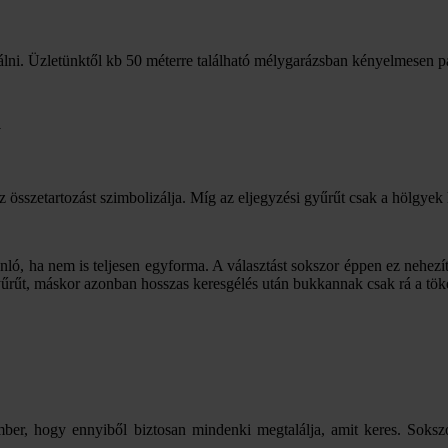
lni. Üzletünktől kb 50 méterre található mélygarázsban kényelmesen p
a
az összetartozást szimbolizálja. Míg az eljegyzési gyűrűt csak a hölgyek 
nló, ha nem is teljesen egyforma. A választást sokszor éppen ez nehezíti
űrűt, máskor azonban hosszas keresgélés után bukkannak csak rá a töké
ember, hogy ennyiből biztosan mindenki megtalálja, amit keres. Soksz