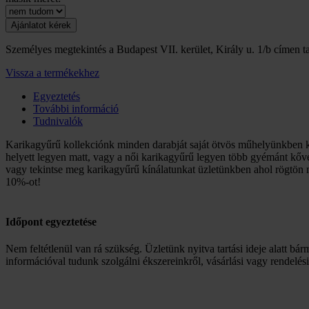
Személyes megtekintés a Budapest VII. kerület, Király u. 1/b címen ta
Vissza a termékekhez
Egyeztetés
További információ
Tudnivalók
Karikagyűrű kollekciónk minden darabját saját ötvös műhelyünkben k
helyett legyen matt, vagy a női karikagyűrű legyen több gyémánt kőve
vagy tekintse meg karikagyűrű kínálatunkat üzletünkben ahol rögtön m
10%-ot!
Időpont egyeztetése
Nem feltétlenül van rá szükség. Üzletünk nyitva tartási ideje alatt bár
információval tudunk szolgálni ékszereinkről, vásárlási vagy rendelés