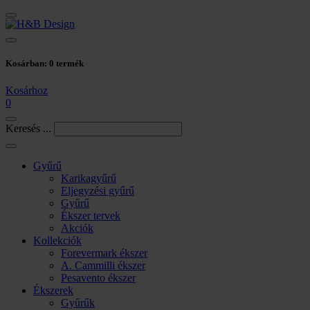
Kosárban:
0
termék
Kosárhoz
0
Keresés ...
Gyűrű
Karikagyűrű
Eljegyzési gyűrű
Gyűrű
Ékszer tervek
Akciók
Kollekciók
Forevermark ékszer
A. Cammilli ékszer
Pesavento ékszer
Ékszerek
Gyűrűk