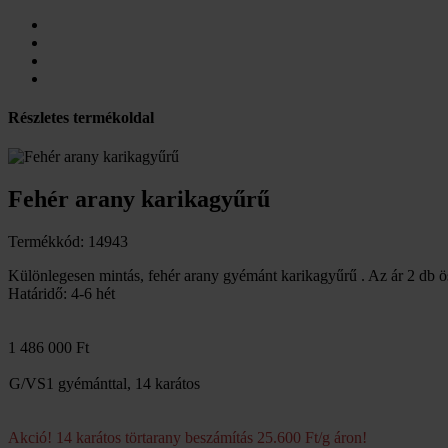
Részletes termékoldal
Fehér arany karikagyűrű
Termékkód: 14943
Különlegesen mintás, fehér arany gyémánt karikagyűrű . Az ár 2 db ö
Határidő: 4-6 hét
1 486 000 Ft
G/VS1 gyémánttal, 14 karátos
Akció! 14 karátos törtarany beszámítás 25.600 Ft/g áron!