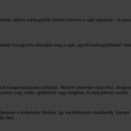
eljük, milyen karikagyűrűt látnánk szívesen a saját ujjunkon – és persze
 kettőt összegyúrva álmodjuk meg a saját, egyedi karikagyűrűnket! Ami
kell kompromisszumot kötnünk. Minden pontosan olyan lesz, ahogyan s
keskeny vagy széles, gömbölyű vagy szögletes, és még lehetne sorolni.
lkezésre a kivitelezést illetően, így sokféleképpen díszíthetők. Esz
ük őket.