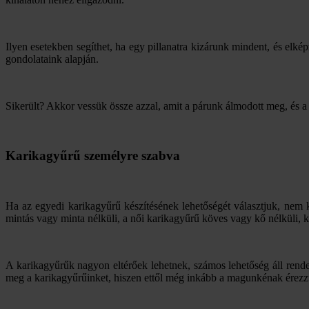
Ilyen esetekben segíthet, ha egy pillanatra kizárunk mindent, és elképz
gondolataink alapján.
Sikerült? Akkor vessük össze azzal, amit a párunk álmodott meg, és a
Karikagyűrű személyre szabva
Ha az egyedi karikagyűrű készítésének lehetőségét választjuk, nem 
mintás vagy minta nélküli, a női karikagyűrű köves vagy kő nélküli, 
A karikagyűrűk nagyon eltérőek lehetnek, számos lehetőség áll rende
meg a karikagyűrűinket, hiszen ettől még inkább a magunkénak érezz