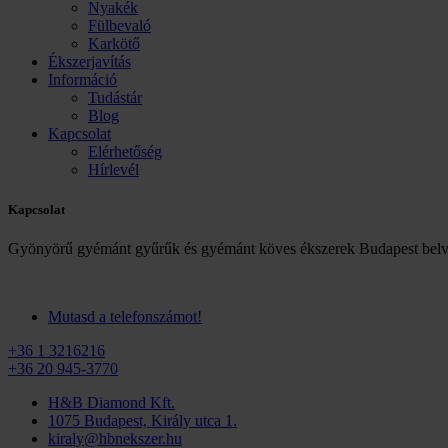
Nyakék
Fülbevaló
Karkötő
Ékszerjavítás
Információ
Tudástár
Blog
Kapcsolat
Elérhetőség
Hírlevél
Kapcsolat
Gyönyörű gyémánt gyűrűk és gyémánt köves ékszerek Budapest belv
Mutasd a telefonszámot!
+36 1 3216216
+36 20 945-3770
H&B Diamond Kft.
1075 Budapest, Király utca 1.
kiraly@hbnekszer.hu