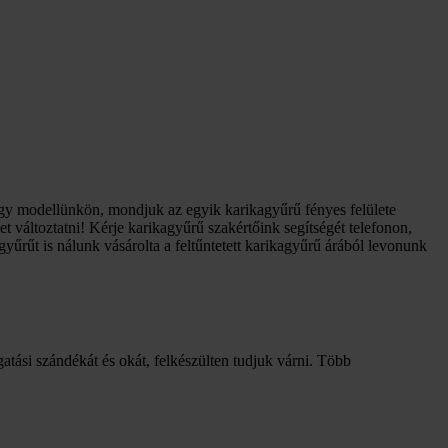
egy modellünkön, mondjuk az egyik karikagyűrű fényes felülete
 változtatni! Kérje karikagyűrű szakértőink segítségét telefonon,
űrűt is nálunk vásárolta a feltűntetett karikagyűrű árából levonunk
gatási szándékát és okát, felkészülten tudjuk várni. Több