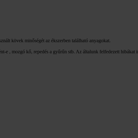
asznált kövek minőségét az ékszerben található anyagokat.
nt-e , mozgó kő, repedés a gyűrűn stb. Az általunk felfedezett hibákat 