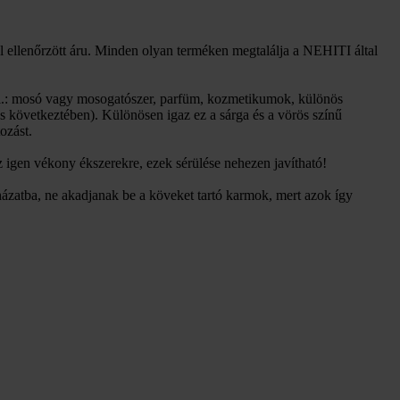
 ellenőrzött áru. Minden olyan terméken megtalálja a NEHITI által
 (pl.: mosó vagy mosogatószer, parfüm, kozmetikumok, különös
ás következtében). Különösen igaz ez a sárga és a vörös színű
ozást.
 igen vékony ékszerekre, ezek sérülése nehezen javítható!
ázatba, ne akadjanak be a köveket tartó karmok, mert azok így