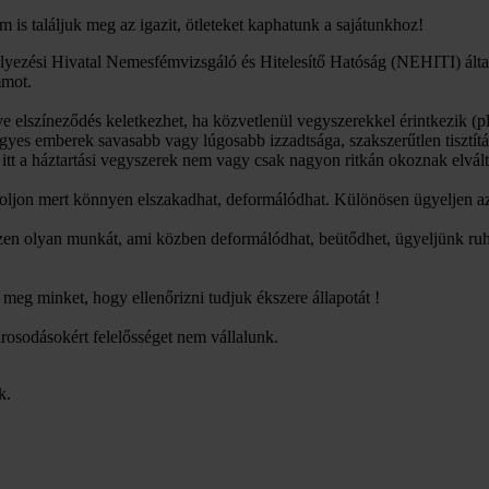
 is találjuk meg az igazit, ötleteket kaphatunk a sajátunkhoz!
yezési Hivatal Nemesfémvizsgáló és Hitelesítő Hatóság (NEHITI) által
mmot.
tve elszíneződés keletkezhet, ha közvetlenül vegyszerekkel érintkezik
 egyes emberek savasabb vagy lúgosabb izzadtsága, szakszerűtlen tisztít
itt a háztartási vegyszerek nem vagy csak nagyon ritkán okoznak elvált
toljon mert könnyen elszakadhat, deformálódhat. Különösen ügyeljen az
ezzen olyan munkát, ami közben deformálódhat, beütődhet, ügyeljünk ruh
eg minket, hogy ellenőrizni tudjuk ékszere állapotát !
árosodásokért felelősséget nem vállalunk.
k.