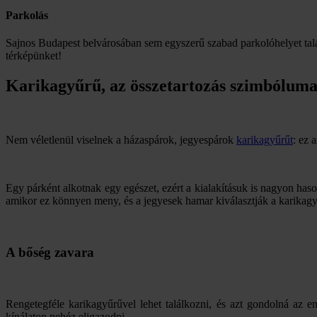
Parkolás
Sajnos Budapest belvárosában sem egyszerű szabad parkolóhelyet talá
térképünket!
Karikagyűrű, az összetartozás szimbólum
Nem véletlenül viselnek a házaspárok, jegyespárok
karikagyűrűt
: ez 
Egy párként alkotnak egy egészet, ezért a kialakításuk is nagyon haso
amikor ez könnyen meny, és a jegyesek hamar kiválasztják a karikagy
A bőség zavara
Rengetegféle karikagyűrűvel lehet találkozni, és azt gondolná az 
kínálaton nehéz eligazodni.