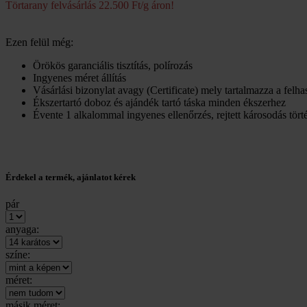
Törtarany felvásárlás 22.500 Ft/g áron!
Ezen felül még:
Örökös garanciális tisztítás, polírozás
Ingyenes méret állítás
Vásárlási bizonylat avagy (Certificate) mely tartalmazza a felh
Ékszertartó doboz és ajándék tartó táska minden ékszerhez
Évente 1 alkalommal ingyenes ellenőrzés, rejtett károsodás törté
Érdekel a termék, ajánlatot kérek
pár
anyaga:
színe:
méret:
másik méret: