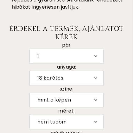
hibákat ingyenesen javítjuk.
ÉRDEKEL A TERMÉK, AJÁNLATOT
KÉREK
pár
1
anyaga:
18 karátos
színe:
mint a képen
méret:
nem tudom
másik méret: