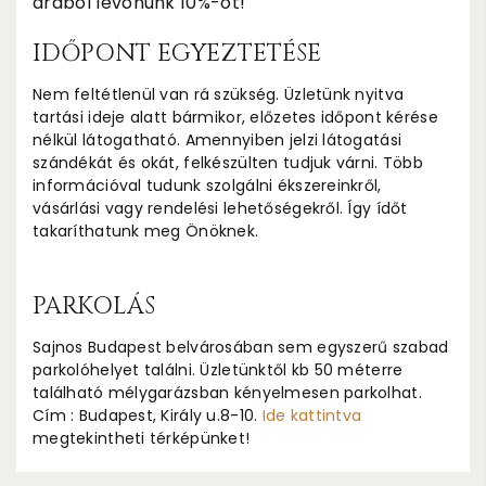
árából levonunk 10%-ot!
IDŐPONT EGYEZTETÉSE
Nem feltétlenül van rá szükség. Üzletünk nyitva
tartási ideje alatt bármikor, előzetes időpont kérése
nélkül látogatható. Amennyiben jelzi látogatási
szándékát és okát, felkészülten tudjuk várni. Több
információval tudunk szolgálni ékszereinkről,
vásárlási vagy rendelési lehetőségekről. Így ídőt
takaríthatunk meg Önöknek.
PARKOLÁS
Sajnos Budapest belvárosában sem egyszerű szabad
parkolóhelyet találni. Üzletünktől kb 50 méterre
található mélygarázsban kényelmesen parkolhat.
Cím : Budapest, Király u.8-10.
Ide kattintva
megtekintheti térképünket!