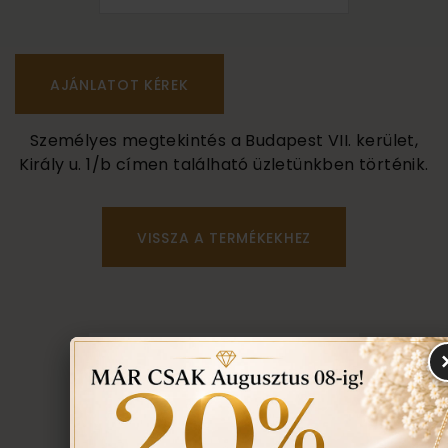
Személyes megtekintés a Budapest VII. kerület,
Király u. 1/b címen található üzletünkben történik.
VISSZA A TERMÉKEKHEZ
EGYEZTETÉS
TOVÁBBI INFORMÁCIÓ