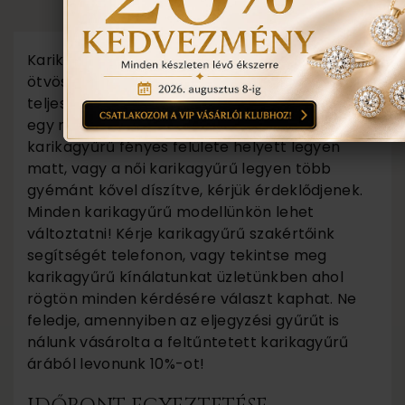
TUDNIVALÓK
Karikagyűrű kollekciónk minden darabját saját
ötvös műhelyünkben készítjük. Amennyiben
teljesen más elképzelése van, vagy változtatna
egy modellünkön, mondjuk az egyik
karikagyűrű fényes felülete helyett legyen
matt, vagy a női karikagyűrű legyen több
gyémánt kővel díszítve, kérjük érdeklődjenek.
Minden karikagyűrű modellünkön lehet
változtatni! Kérje karikagyűrű szakértőink
segítségét telefonon, vagy tekintse meg
karikagyűrű kínálatunkat üzletünkben ahol
rögtön minden kérdésére választ kaphat. Ne
feledje, amennyiben az eljegyzési gyűrűt is
nálunk vásárolta a feltűntetett karikagyűrű
árából levonunk 10%-ot!