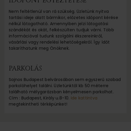
IDŐPONT EGYEZTETÉSE
Nem feltétlenül van rá szükség. Üzletünk nyitva
tartási ideje alatt bármikor, előzetes időpont kérése
nélkül látogatható. Amennyiben jelzi látogatási
szándékát és okát, felkészülten tudjuk várni. Több
információval tudunk szolgálni ékszereinkről,
vásárlási vagy rendelési lehetőségekről. Így ídőt
takaríthatunk meg Önöknek.
PARKOLÁS
Sajnos Budapest belvárosában sem egyszerű szabad
parkolóhelyet találni. Üzletünktől kb 50 méterre
található mélygarázsban kényelmesen parkolhat.
Cím : Budapest, Király u.8-10.
Ide kattintva
megtekintheti térképünket!