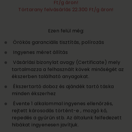
Ft/g áron!
Törtarany felvásárlás 22.300 Ft/g áron!
Ezen felül még:
Örökös garanciális tisztítás, polírozás
Ingyenes méret állítás
Vásárlási bizonylat avagy (Certificate) mely
tartalmazza a felhasznált kövek minőségét az
ékszerben található anyagokat.
Ékszertartó doboz és ajándék tartó táska
minden ékszerhez
Évente 1 alkalommal ingyenes ellenőrzés,
rejtett károsodás történt-e , mozgó kő,
repedés a gyűrűn stb. Az általunk felfedezett
hibákat ingyenesen javítjuk.