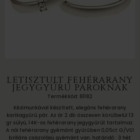
LETISZTULT FEHÉRARANY
JEGYGYŰRŰ PÁROKNAK
Termékkód: 81182
Kézimunkával készített, elegáns fehérarany
karikagyűrű pár. Az ár 2 db összesen körülbelül 13
gr súlyú, 14K-os fehérarany jegygyűrűt tartalmaz.
A női fehérarany gyémánt gyűrűben 0,05ct G/VS1
briliáns csiszolású gyémánt van. határidő : 3 hét