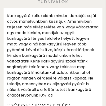
TUDNIVALÓK
Karikagyűrű kollekciónk minden darabját saját
ötvös műhelyünkben készítjük. Amennyiben
teljesen más elképzelése van, vagy változtatna
egy modellünkön, mondjuk az egyik
karikagyűrű fényes felülete helyett legyen
matt, vagy a női karikagyűrű legyen több
gyémánt kővel díszítve, kérjük érdeklődjenek.
Minden karikagyűrű modellünkön lehet
változtatni! Kérje karikagyűrű szakértőink
segítségét telefonon, vagy tekintse meg
karikagyűrű kínálatunkat üzletünkben ahol
rögtön minden kérdésére választ kaphat. Ne
feledje, amennyiben az eljegyzési gyűrűt is
nálunk vásárolta a feltűntetett karikagyűrű
árából levonunk 10%-ot!