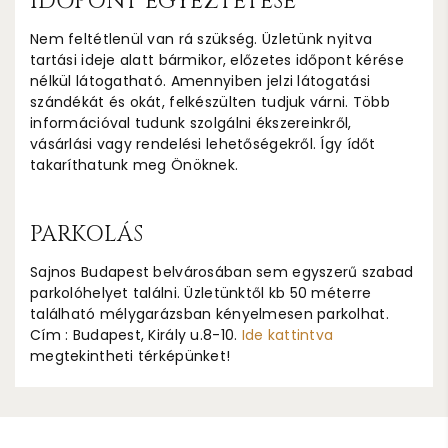
IDŐPONT EGYEZTETÉSE
Nem feltétlenül van rá szükség. Üzletünk nyitva
tartási ideje alatt bármikor, előzetes időpont kérése
nélkül látogatható. Amennyiben jelzi látogatási
szándékát és okát, felkészülten tudjuk várni. Több
információval tudunk szolgálni ékszereinkről,
vásárlási vagy rendelési lehetőségekről. Így ídőt
takaríthatunk meg Önöknek.
PARKOLÁS
Sajnos Budapest belvárosában sem egyszerű szabad
parkolóhelyet találni. Üzletünktől kb 50 méterre
található mélygarázsban kényelmesen parkolhat.
Cím : Budapest, Király u.8-10.
Ide kattintva
megtekintheti térképünket!