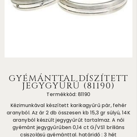
GYÉMÁNTTAL DÍSZÍTETT
JEGYGYŰRŰ (81190)
Termékkód: 81190
Kézimunkával készített karikagyűrű pár, fehér
aranyból. Az ár 2 db összesen kb 15,3 gr súlyú, 14K
aranyból készült jegygyűrűt tartalmaz. A női
gyémánt jegygyűrűben 0,14 ct G/VS1 briliáns
csiszolású gyémánttal. határidő : 3 hét