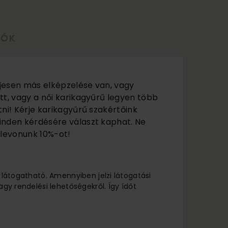
LÓK
jesen más elképzelése van, vagy
tt, vagy a női karikagyűrű legyen több
ni! Kérje karikagyűrű szakértőink
inden kérdésére választ kaphat. Ne
 levonunk 10%-ot!
l látogatható. Amennyiben jelzi látogatási
agy rendelési lehetőségekről. Így ídőt