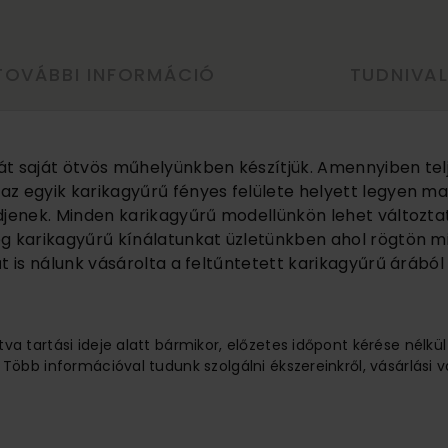
TOVÁBBI INFORMÁCIÓ
TUDNIVA
át saját ötvös műhelyünkben készítjük. Amennyiben tel
z egyik karikagyűrű fényes felülete helyett legyen ma
djenek. Minden karikagyűrű modellünkön lehet változtat
eg karikagyűrű kínálatunkat üzletünkben ahol rögtön m
t is nálunk vásárolta a feltűntetett karikagyűrű árából
tva tartási ideje alatt bármikor, előzetes időpont kérése nélkü
 Több információval tudunk szolgálni ékszereinkről, vásárlási v