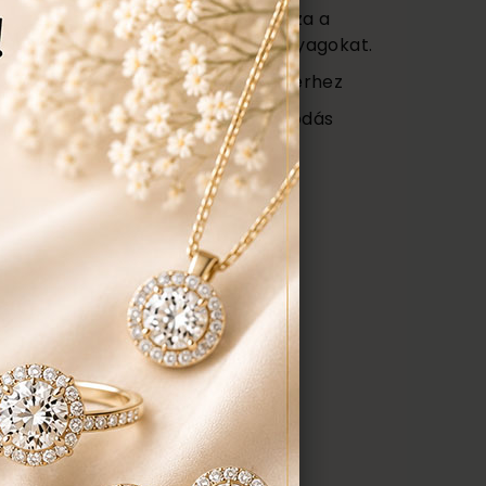
vagy (Certificate) mely tartalmazza a
őségét az ékszerben található anyagokat.
 ajándék tartó táska minden ékszerhez
ngyenes ellenőrzés, rejtett károsodás
repedés a gyűrűn stb. Az általunk
gyenesen javítjuk.
ÉK, AJÁNLATOT KÉREK