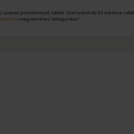
 szabad parkolóhelyet találni. Üzletünktől kb 50 méterre ta
kattintva
megtekintheti térképünket!