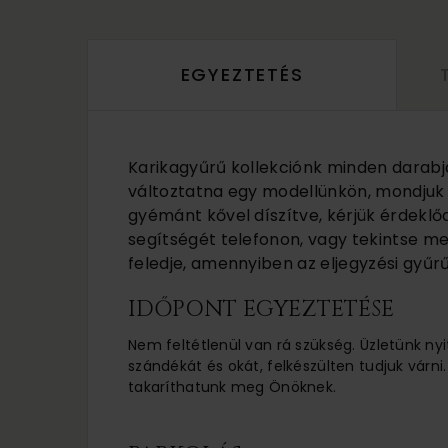
EGYEZTETÉS
Karikagyűrű kollekciónk minden darabj
változtatna egy modellünkön, mondjuk a
gyémánt kővel díszítve, kérjük érdeklő
segítségét telefonon, vagy tekintse m
feledje, amennyiben az eljegyzési gyűrű
IDŐPONT EGYEZTETÉSE
Nem feltétlenül van rá szükség. Üzletünk nyi
szándékát és okát, felkészülten tudjuk várni.
takaríthatunk meg Önöknek.