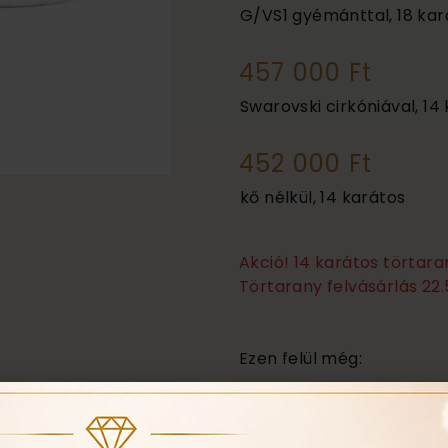
G/VS1 gyémánttal, 18 kar
457 000 Ft
Swarovski cirkóniával, 14
452 000 Ft
kő nélkül, 14 karátos
Akció! 14 karátos törtar
Törtarany felvásárlás 22.
Ezen felül még:
Örökös garanciális tis
Ingyenes méret állítá