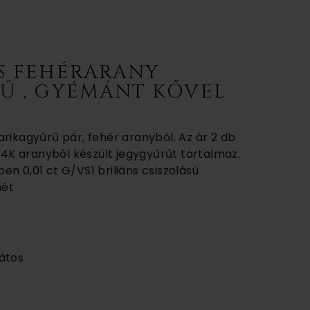
S FEHÉRARANY
Ű , GYÉMÁNT KŐVEL
rikagyűrű pár, fehér aranyból. Az ár 2 db
 14K aranyból készült jegygyűrűt tartalmaz.
n 0,01 ct G/VS1 briliáns csiszolású
hét
átos