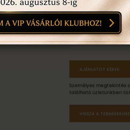
méret:
nem tudom
másik méret:
nem tudom
Személyes megtekintés a B
található üzletünkben tör
VISSZA A TERMÉKEKHEZ