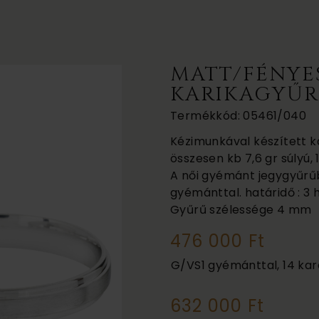
MATT/FÉNYE
KARIKAGYŰR
Termékkód: 05461/040
Kézimunkával készített ka
összesen kb 7,6 gr súlyú,
A női gyémánt jegygyűrűbe
gyémánttal. határidő : 3 
Gyűrű szélessége
4 mm
476 000 Ft
G/VS1 gyémánttal, 14 kar
632 000 Ft