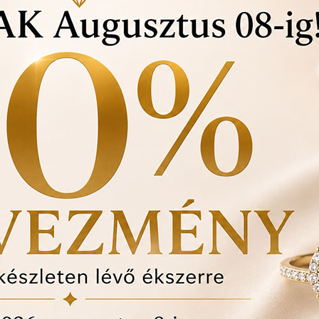
Vásárlási bizonylat a
felhasznált kövek min
Ékszertartó doboz és
Évente 1 alkalommal i
történt-e , mozgó kő, 
felfedezett hibákat in
ÉRDEKEL A TERM
pár
1
anyaga:
18 karátos
színe:
mint a képen