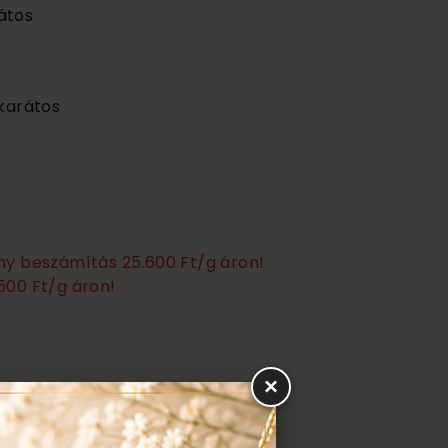
átos
 karátos
any beszámítás 25.600 Ft/g áron!
500 Ft/g áron!
×
ztítás, polírozás
s