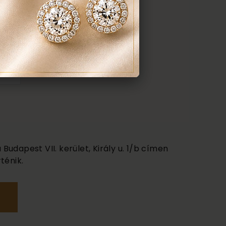
udapest VII. kerület, Király u. 1/b címen
ténik.