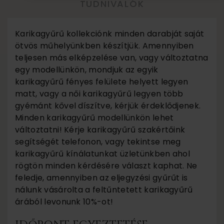
TUDNIVALÓK
Karikagyűrű kollekciónk minden darabját saját
ötvös műhelyünkben készítjük. Amennyiben
teljesen más elképzelése van, vagy változtatna
egy modellünkön, mondjuk az egyik
karikagyűrű fényes felülete helyett legyen
matt, vagy a női karikagyűrű legyen több
gyémánt kővel díszítve, kérjük érdeklődjenek.
Minden karikagyűrű modellünkön lehet
változtatni! Kérje karikagyűrű szakértőink
segítségét telefonon, vagy tekintse meg
karikagyűrű kínálatunkat üzletünkben ahol
rögtön minden kérdésére választ kaphat. Ne
feledje, amennyiben az eljegyzési gyűrűt is
nálunk vásárolta a feltűntetett karikagyűrű
árából levonunk 10%-ot!