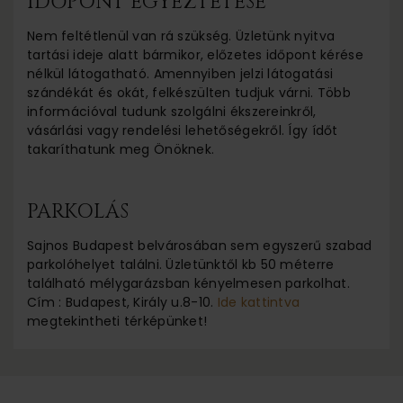
IDŐPONT EGYEZTETÉSE
Nem feltétlenül van rá szükség. Üzletünk nyitva
tartási ideje alatt bármikor, előzetes időpont kérése
nélkül látogatható. Amennyiben jelzi látogatási
szándékát és okát, felkészülten tudjuk várni. Több
információval tudunk szolgálni ékszereinkről,
vásárlási vagy rendelési lehetőségekről. Így ídőt
takaríthatunk meg Önöknek.
PARKOLÁS
Sajnos Budapest belvárosában sem egyszerű szabad
parkolóhelyet találni. Üzletünktől kb 50 méterre
található mélygarázsban kényelmesen parkolhat.
Cím : Budapest, Király u.8-10.
Ide kattintva
megtekintheti térképünket!