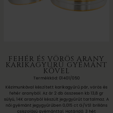
FEHÉR ÉS VÖRÖS ARANY
KARIKAGYŰRŰ GYÉMÁNT
KŐVEL
Termékkód: 01401/050
Kézimunkával készített karikagyűrű pár, vörös és
fehér aranyból. Az ár 2 db összesen kb 13,8 gr
súlyú, 14K aranyból készült jegygyűrűt tartalmaz. A
női gyémánt jegygyűrűben 0,015 ct G/VS1 briliáns
csiszolású gyémánttal. Határidő: 3 hét