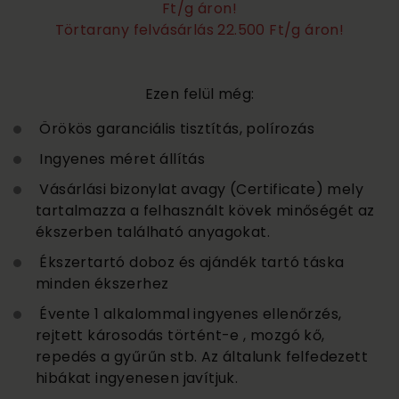
Ft/g áron!
Törtarany felvásárlás 22.500 Ft/g áron!
Ezen felül még:
Örökös garanciális tisztítás, polírozás
Ingyenes méret állítás
Vásárlási bizonylat avagy (Certificate) mely
tartalmazza a felhasznált kövek minőségét az
ékszerben található anyagokat.
Ékszertartó doboz és ajándék tartó táska
minden ékszerhez
Évente 1 alkalommal ingyenes ellenőrzés,
rejtett károsodás történt-e , mozgó kő,
repedés a gyűrűn stb. Az általunk felfedezett
hibákat ingyenesen javítjuk.