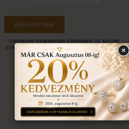
Személyes megtekintés a Budapest VII. kerület,
Király u. 1/b címen található üzletünkben történik.
×
VISSZA A TERMÉKEKHEZ
EGYEZTETÉS
TOVÁBBI INFORMÁCIÓ