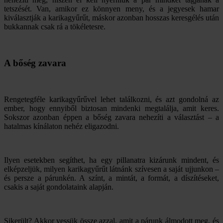
tetszését. Van, amikor ez könnyen meny, és a jegyesek hamar
kiválasztják a karikagyűrűt, máskor azonban hosszas keresgélés után
bukkannak csak rá a tökéletesre.
A bőség zavara
Rengetegféle karikagyűrűvel lehet találkozni, és azt gondolná az
ember, hogy ennyiből biztosan mindenki megtalálja, amit keres.
Sokszor azonban éppen a bőség zavara nehezíti a választást – a
hatalmas kínálaton nehéz eligazodni.
Ilyen esetekben segíthet, ha egy pillanatra kizárunk mindent, és
elképzeljük, milyen karikagyűrűt látnánk szívesen a saját ujjunkon –
és persze a párunkén. A színt, a mintát, a formát, a díszítéseket,
csakis a saját gondolataink alapján.
Sikerült? Akkor vessük össze azzal, amit a párunk álmodott meg, és