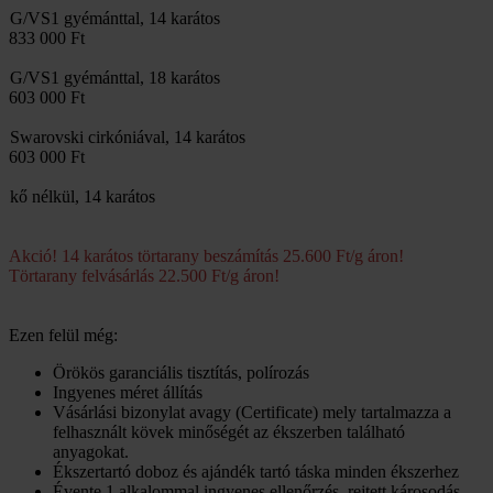
G/VS1 gyémánttal, 14 karátos
833 000 Ft
G/VS1 gyémánttal, 18 karátos
603 000 Ft
Swarovski cirkóniával, 14 karátos
603 000 Ft
kő nélkül, 14 karátos
Akció! 14 karátos törtarany beszámítás 25.600 Ft/g áron!
Törtarany felvásárlás 22.500 Ft/g áron!
Ezen felül még:
Örökös garanciális tisztítás, polírozás
Ingyenes méret állítás
Vásárlási bizonylat avagy (Certificate) mely tartalmazza a
felhasznált kövek minőségét az ékszerben található
anyagokat.
Ékszertartó doboz és ajándék tartó táska minden ékszerhez
Évente 1 alkalommal ingyenes ellenőrzés, rejtett károsodás