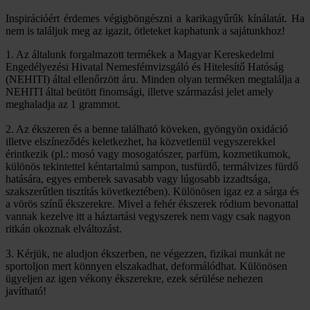
Inspirációért érdemes végigböngészni a karikagyűrűk kínálatát. Ha
nem is találjuk meg az igazit, ötleteket kaphatunk a sajátunkhoz!
1. Az általunk forgalmazott termékek a Magyar Kereskedelmi
Engedélyezési Hivatal Nemesfémvizsgáló és Hitelesítő Hatóság
(NEHITI) által ellenőrzött áru. Minden olyan terméken megtalálja a
NEHITI által beütött finomsági, illetve származási jelet amely
meghaladja az 1 grammot.
2. Az ékszeren és a benne található köveken, gyöngyön oxidáció
illetve elszíneződés keletkezhet, ha közvetlenül vegyszerekkel
érintkezik (pl.: mosó vagy mosogatószer, parfüm, kozmetikumok,
különös tekintettel kéntartalmú sampon, tusfürdő, termálvizes fürdő
hatására, egyes emberek savasabb vagy lúgosabb izzadtsága,
szakszerűtlen tisztítás következtében). Különösen igaz ez a sárga és
a vörös színű ékszerekre. Mivel a fehér ékszerek ródium bevonattal
vannak kezelve itt a háztartási vegyszerek nem vagy csak nagyon
ritkán okoznak elváltozást.
3. Kérjük, ne aludjon ékszerben, ne végezzen, fizikai munkát ne
sportoljon mert könnyen elszakadhat, deformálódhat. Különösen
ügyeljen az igen vékony ékszerekre, ezek sérülése nehezen
javítható!