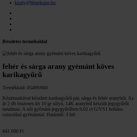
kiraly@hbnekszer.hu
Részletes termékoldal
fehér és sárga arany gyémánt köves
karikagyűrű
Termékkód: 05499/060
Kézimunkával készített karikagyűrű pár, sárga és fehér aranyból. Az
ár 2 db összesen kb 10 gr súlyú, 14K aranyból készült jegygyűrűt
tartalmaz. A női gyémánt jegygyűrűben 0,02 ct G/VS1 briliáns
csiszolású gyémánttal. Határidő: 3 hét
641 000 Ft