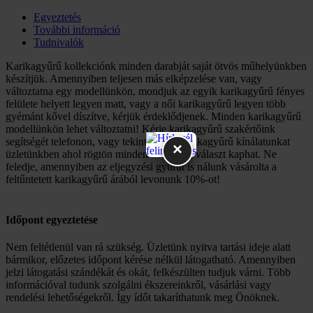
Egyeztetés
További információ
Tudnivalók
Karikagyűrű kollekciónk minden darabját saját ötvös műhelyünkben
készítjük. Amennyiben teljesen más elképzelése van, vagy
változtatna egy modellünkön, mondjuk az egyik karikagyűrű fényes
felülete helyett legyen matt, vagy a női karikagyűrű legyen több
gyémánt kővel díszítve, kérjük érdeklődjenek. Minden karikagyűrű
modellünkön lehet változtatni! Kérje karikagyűrű szakértőink
segítségét telefonon, vagy tekintse meg karikagyűrű kínálatunkat
×
üzletünkben ahol rögtön minden kérdésére választ kaphat. Ne
feledje, amennyiben az eljegyzési gyűrűt is nálunk vásárolta a
feltűntetett karikagyűrű árából levonunk 10%-ot!
Időpont egyeztetése
Nem feltétlenül van rá szükség. Üzletünk nyitva tartási ideje alatt
bármikor, előzetes időpont kérése nélkül látogatható. Amennyiben
jelzi látogatási szándékát és okát, felkészülten tudjuk várni. Több
információval tudunk szolgálni ékszereinkről, vásárlási vagy
rendelési lehetőségekről. Így ídőt takaríthatunk meg Önöknek.