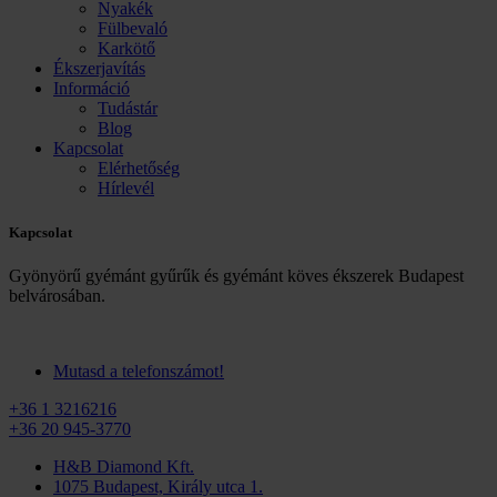
Nyakék
Fülbevaló
Karkötő
Ékszerjavítás
Információ
Tudástár
Blog
Kapcsolat
Elérhetőség
Hírlevél
Kapcsolat
Gyönyörű gyémánt gyűrűk és gyémánt köves ékszerek Budapest
belvárosában.
Mutasd a telefonszámot!
+36 1 3216216
+36 20 945-3770
H&B Diamond Kft.
1075 Budapest, Király utca 1.