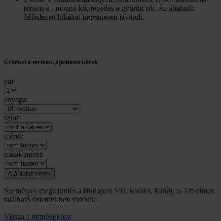
történt-e , mozgó kő, repedés a gyűrűn stb. Az általunk
felfedezett hibákat ingyenesen javítjuk.
Érdekel a termék, ajánlatot kérek
pár
anyaga:
színe:
méret:
másik méret:
Személyes megtekintés a Budapest VII. kerület, Király u. 1/b címen
található üzletünkben történik.
Vissza a termékekhez