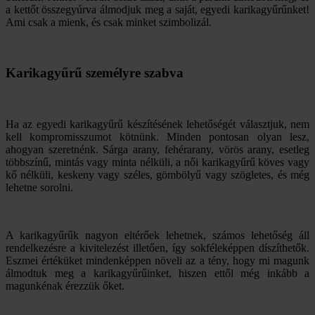
a kettőt összegyúrva álmodjuk meg a saját, egyedi karikagyűrűnket!
Ami csak a mienk, és csak minket szimbolizál.
Karikagyűrű személyre szabva
Ha az egyedi karikagyűrű készítésének lehetőségét választjuk, nem
kell kompromisszumot kötnünk. Minden pontosan olyan lesz,
ahogyan szeretnénk. Sárga arany, fehérarany, vörös arany, esetleg
többszínű, mintás vagy minta nélküli, a női karikagyűrű köves vagy
kő nélküli, keskeny vagy széles, gömbölyű vagy szögletes, és még
lehetne sorolni.
A karikagyűrűk nagyon eltérőek lehetnek, számos lehetőség áll
rendelkezésre a kivitelezést illetően, így sokféleképpen díszíthetők.
Eszmei értéküket mindenképpen növeli az a tény, hogy mi magunk
álmodtuk meg a karikagyűrűinket, hiszen ettől még inkább a
magunkénak érezzük őket.