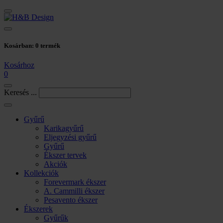
Kosárban:
0
termék
Kosárhoz
0
Keresés ...
Gyűrű
Karikagyűrű
Eljegyzési gyűrű
Gyűrű
Ékszer tervek
Akciók
Kollekciók
Forevermark ékszer
A. Cammilli ékszer
Pesavento ékszer
Ékszerek
Gyűrűk