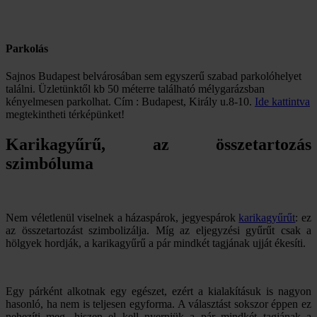
Parkolás
Sajnos Budapest belvárosában sem egyszerű szabad parkolóhelyet
találni. Üzletünktől kb 50 méterre található mélygarázsban
kényelmesen parkolhat. Cím : Budapest, Király u.8-10.
Ide kattintva
megtekintheti térképünket!
Karikagyűrű, az összetartozás
szimbóluma
Nem véletlenül viselnek a házaspárok, jegyespárok
karikagyűrűt
: ez
az összetartozást szimbolizálja. Míg az eljegyzési gyűrűt csak a
hölgyek hordják, a karikagyűrű a pár mindkét tagjának ujját ékesíti.
Egy párként alkotnak egy egészet, ezért a kialakításuk is nagyon
hasonló, ha nem is teljesen egyforma. A választást sokszor éppen ez
nehezíti meg, hiszen el kell nyerniük a pár mindkét tagjának a