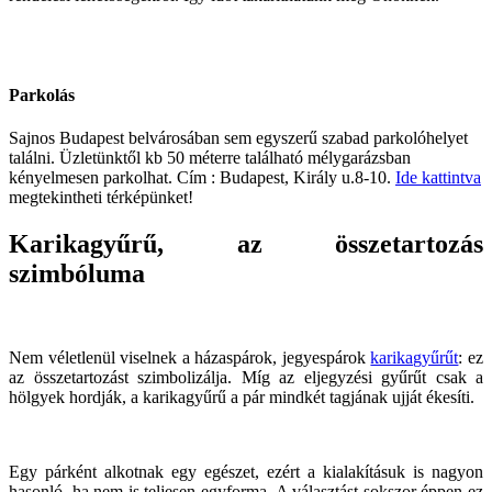
Parkolás
Sajnos Budapest belvárosában sem egyszerű szabad parkolóhelyet
találni. Üzletünktől kb 50 méterre található mélygarázsban
kényelmesen parkolhat. Cím : Budapest, Király u.8-10.
Ide kattintva
megtekintheti térképünket!
Karikagyűrű, az összetartozás
szimbóluma
Nem véletlenül viselnek a házaspárok, jegyespárok
karikagyűrűt
: ez
az összetartozást szimbolizálja. Míg az eljegyzési gyűrűt csak a
hölgyek hordják, a karikagyűrű a pár mindkét tagjának ujját ékesíti.
Egy párként alkotnak egy egészet, ezért a kialakításuk is nagyon
hasonló, ha nem is teljesen egyforma. A választást sokszor éppen ez