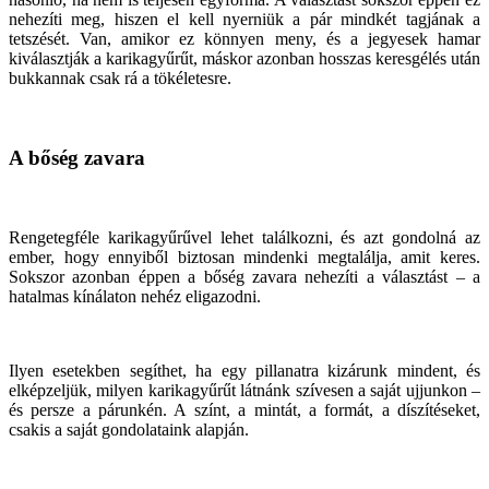
nehezíti meg, hiszen el kell nyerniük a pár mindkét tagjának a
tetszését. Van, amikor ez könnyen meny, és a jegyesek hamar
kiválasztják a karikagyűrűt, máskor azonban hosszas keresgélés után
bukkannak csak rá a tökéletesre.
A bőség zavara
Rengetegféle karikagyűrűvel lehet találkozni, és azt gondolná az
ember, hogy ennyiből biztosan mindenki megtalálja, amit keres.
Sokszor azonban éppen a bőség zavara nehezíti a választást – a
hatalmas kínálaton nehéz eligazodni.
Ilyen esetekben segíthet, ha egy pillanatra kizárunk mindent, és
elképzeljük, milyen karikagyűrűt látnánk szívesen a saját ujjunkon –
és persze a párunkén. A színt, a mintát, a formát, a díszítéseket,
csakis a saját gondolataink alapján.