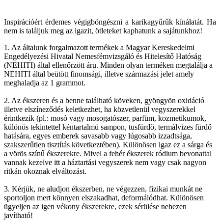
Inspirációért érdemes végigböngészni a karikagyűrűk kínálatát. Ha
nem is találjuk meg az igazit, ötleteket kaphatunk a sajátunkhoz!
1. Az általunk forgalmazott termékek a Magyar Kereskedelmi
Engedélyezési Hivatal Nemesfémvizsgáló és Hitelesítő Hatóság
(NEHITI) által ellenőrzött áru. Minden olyan terméken megtalálja a
NEHITI által beütött finomsági, illetve származási jelet amely
meghaladja az 1 grammot.
2. Az ékszeren és a benne található köveken, gyöngyön oxidáció
illetve elszíneződés keletkezhet, ha közvetlenül vegyszerekkel
érintkezik (pl.: mosó vagy mosogatószer, parfüm, kozmetikumok,
különös tekintettel kéntartalmú sampon, tusfürdő, termálvizes fürdő
hatására, egyes emberek savasabb vagy lúgosabb izzadtsága,
szakszerűtlen tisztítás következtében). Különösen igaz ez a sárga és
a vörös színű ékszerekre. Mivel a fehér ékszerek ródium bevonattal
vannak kezelve itt a háztartási vegyszerek nem vagy csak nagyon
ritkán okoznak elváltozást.
3. Kérjük, ne aludjon ékszerben, ne végezzen, fizikai munkát ne
sportoljon mert könnyen elszakadhat, deformálódhat. Különösen
ügyeljen az igen vékony ékszerekre, ezek sérülése nehezen
javítható!