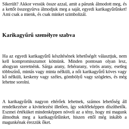
Sikerült? Akkor vessük össze azzal, amit a párunk álmodott meg, és
a kettőt összegyúrva álmodjuk meg a saját, egyedi karikagyűrűnket!
Ami csak a mienk, és csak minket szimbolizál.
Karikagyűrű személyre szabva
Ha az egyedi karikagyűrű készítésének lehetőségét választjuk, nem
kell kompromisszumot kötnünk. Minden pontosan olyan lesz,
ahogyan szeretnénk. Sárga arany, fehérarany, vörös arany, esetleg
többszínű, mintás vagy minta nélküli, a női karikagyűrű köves vagy
kő nélküli, keskeny vagy széles, gömbölyű vagy szögletes, és még
lehetne sorolni.
A karikagyűrűk nagyon eltérőek lehetnek, számos lehetőség áll
rendelkezésre a kivitelezést illetően, így sokféleképpen díszíthetők.
Eszmei értéküket mindenképpen növeli az a tény, hogy mi magunk
álmodtuk meg a karikagyűrűinket, hiszen ettől még inkább a
magunkénak érezzük őket.