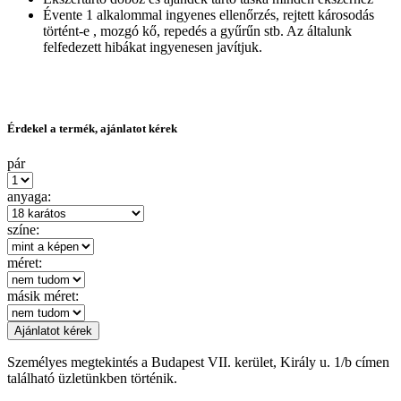
Évente 1 alkalommal ingyenes ellenőrzés, rejtett károsodás
történt-e , mozgó kő, repedés a gyűrűn stb. Az általunk
felfedezett hibákat ingyenesen javítjuk.
Érdekel a termék, ajánlatot kérek
pár
anyaga:
színe:
méret:
másik méret:
Személyes megtekintés a Budapest VII. kerület, Király u. 1/b címen
található üzletünkben történik.