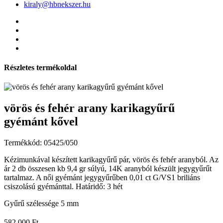
kiraly@hbnekszer.hu
Részletes termékoldal
vörös és fehér arany karikagyűrű
gyémánt kővel
Termékkód: 05425/050
Kézimunkával készített karikagyűrű pár, vörös és fehér aranyból. Az
ár 2 db összesen kb 9,4 gr súlyú, 14K aranyból készült jegygyűrűt
tartalmaz. A női gyémánt jegygyűrűben 0,01 ct G/VS1 briliáns
csiszolású gyémánttal. Határidő: 3 hét
Gyűrű szélessége
5 mm
582 000 Ft