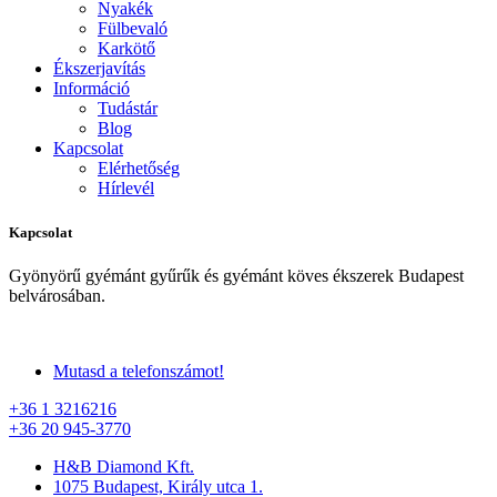
Nyakék
Fülbevaló
Karkötő
Ékszerjavítás
Információ
Tudástár
Blog
Kapcsolat
Elérhetőség
Hírlevél
Kapcsolat
Gyönyörű gyémánt gyűrűk és gyémánt köves ékszerek Budapest
belvárosában.
Mutasd a telefonszámot!
+36 1 3216216
+36 20 945-3770
H&B Diamond Kft.
1075 Budapest, Király utca 1.