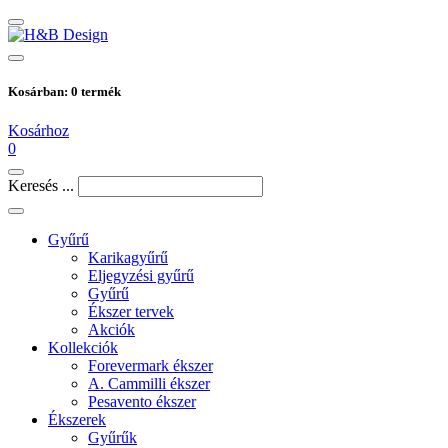
Kosárban:
0
termék
Kosárhoz
0
Keresés ...
Gyűrű
Karikagyűrű
Eljegyzési gyűrű
Gyűrű
Ékszer tervek
Akciók
Kollekciók
Forevermark ékszer
A. Cammilli ékszer
Pesavento ékszer
Ékszerek
Gyűrűk