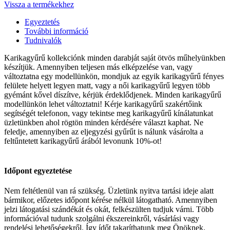
Vissza a termékekhez
Egyeztetés
További információ
Tudnivalók
Karikagyűrű kollekciónk minden darabját saját ötvös műhelyünkben
készítjük. Amennyiben teljesen más elképzelése van, vagy
változtatna egy modellünkön, mondjuk az egyik karikagyűrű fényes
felülete helyett legyen matt, vagy a női karikagyűrű legyen több
gyémánt kővel díszítve, kérjük érdeklődjenek. Minden karikagyűrű
modellünkön lehet változtatni! Kérje karikagyűrű szakértőink
segítségét telefonon, vagy tekintse meg karikagyűrű kínálatunkat
üzletünkben ahol rögtön minden kérdésére választ kaphat. Ne
feledje, amennyiben az eljegyzési gyűrűt is nálunk vásárolta a
feltűntetett karikagyűrű árából levonunk 10%-ot!
Időpont egyeztetése
Nem feltétlenül van rá szükség. Üzletünk nyitva tartási ideje alatt
bármikor, előzetes időpont kérése nélkül látogatható. Amennyiben
jelzi látogatási szándékát és okát, felkészülten tudjuk várni. Több
információval tudunk szolgálni ékszereinkről, vásárlási vagy
rendelési lehetőségekről. Így ídőt takaríthatunk meg Önöknek.