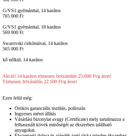
G/VS1 gyémánttal, 14 karátos
765 000 Ft
G/VS1 gyémánttal, 18 karátos
569 000 Ft
Swarovski cirkóniával, 14 karátos
565 000 Ft
kő nélkül, 14 karátos
Akció! 14 karátos törtarany beszámítás 25.600 Ft/g áron!
Törtarany felvásárlás 22.500 Ft/g áron!
Ezen felül még:
Örökös garanciális tisztítás, polírozás
Ingyenes méret állítás
Vásárlási bizonylat avagy (Certificate) mely tartalmazza a
felhasznált kövek minőségét az ékszerben található
anyagokat.
Ékszertartó doboz és ajándék tartó táska minden ékszerhez