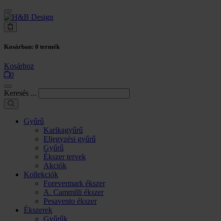
Kosárban:
0
termék
Kosárhoz
0
Keresés ...
Gyűrű
Karikagyűrű
Eljegyzési gyűrű
Gyűrű
Ékszer tervek
Akciók
Kollekciók
Forevermark ékszer
A. Cammilli ékszer
Pesavento ékszer
Ékszerek
Gyűrűk