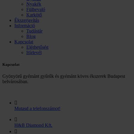
Nyakék
Fülbevaló
Karkötő
Ékszerjavítás
Információ
Tudástár
Blog
Kapcsolat
Elérhetőség
Hírlevél
Kapcsolat
Gyönyörű gyémánt gyűrűk és gyémánt köves ékszerek Budapest
belvárosában.
Mutasd a telefonszámot!
H&B Diamond Kft.