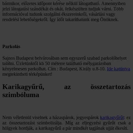
bármikor, előzetes időpont kérése nélkül látogatható. Amennyiben
jelzi látogatási szándékát és okát, felkészülten tudjuk várni. Több
információval tudunk szolgálni ékszereinkről, vásárlási vagy
rendelési lehetőségekről. Így ídőt takaríthatunk meg Önöknek.
Parkolás
Sajnos Budapest belvárosában sem egyszerű szabad parkolóhelyet
találni. Üzletünktől kb 50 méterre található mélygarázsban
kényelmesen parkolhat. Cím : Budapest, Király u.8-10.
Ide kattintva
megtekintheti térképünket!
Karikagyűrű, az összetartozás
szimbóluma
Nem véletlenül viselnek a házaspárok, jegyespárok
karikagyűrűt
: ez
az összetartozást szimbolizálja. Míg az eljegyzési gyűrűt csak a
hölgyek hordják, a karikagyűrű a pár mindkét tagjának ujját ékesíti.