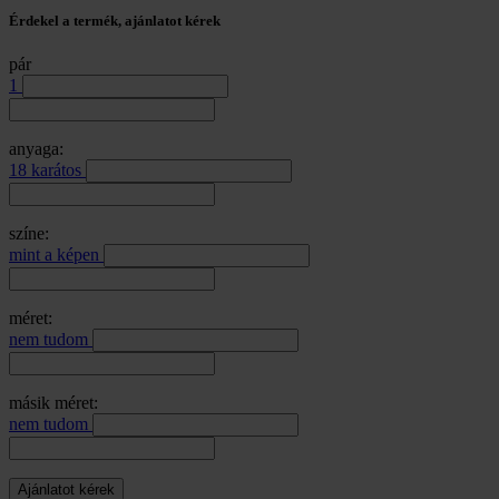
Érdekel a termék, ajánlatot kérek
pár
1
anyaga:
18 karátos
színe:
mint a képen
méret:
nem tudom
másik méret:
nem tudom