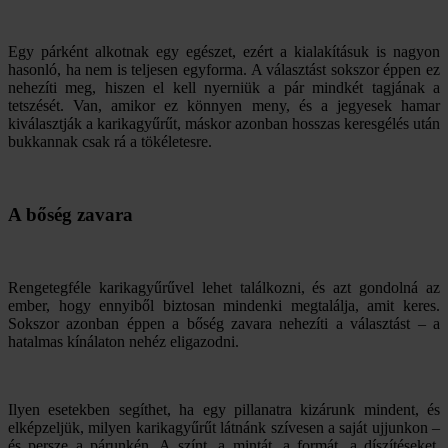
Egy párként alkotnak egy egészet, ezért a kialakításuk is nagyon
hasonló, ha nem is teljesen egyforma. A választást sokszor éppen ez
nehezíti meg, hiszen el kell nyerniük a pár mindkét tagjának a
tetszését. Van, amikor ez könnyen meny, és a jegyesek hamar
kiválasztják a karikagyűrűt, máskor azonban hosszas keresgélés után
bukkannak csak rá a tökéletesre.
A bőség zavara
Rengetegféle karikagyűrűvel lehet találkozni, és azt gondolná az
ember, hogy ennyiből biztosan mindenki megtalálja, amit keres.
Sokszor azonban éppen a bőség zavara nehezíti a választást – a
hatalmas kínálaton nehéz eligazodni.
Ilyen esetekben segíthet, ha egy pillanatra kizárunk mindent, és
elképzeljük, milyen karikagyűrűt látnánk szívesen a saját ujjunkon –
és persze a párunkén. A színt, a mintát, a formát, a díszítéseket,