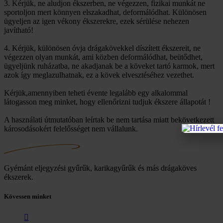
3. Kérjük, ne aludjon ékszerben, ne végezzen, fizikai munkát ne
sportoljon mert könnyen elszakadhat, deformálódhat. Különösen
ügyeljen az igen vékony ékszerekre, ezek sérülése nehezen
javítható!
4. Kérjük, különösen óvja drágakövekkel díszített ékszereit, ne
végezzen olyan munkát, ami közben deformálódhat, beütődhet,
ügyeljünk ruházatba, ne akadjanak be a köveket tartó karmok, mert
azok így meglazulhatnak, ez a kövek elvesztéséhez vezethet.
Kérjük,amennyiben teheti évente legalább egy alkalommal
látogasson meg minket, hogy ellenőrizni tudjuk ékszere állapotát !
A használati útmutatóban leírtak be nem tartása miatt bekövetkezett
károsodásokért felelősséget nem vállalunk.
Gyémánt eljegyzési gyűrűk, karikagyűrűk és más drágaköves
ékszerek.
Kövessen minket