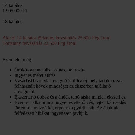
14 karátos
1 905 000 Ft
18 karátos
Akció! 14 karátos törtarany beszámítás 25.600 Ft/g áron!
Törtarany felvásárlás 22.500 Ft/g áron!
Ezen felül még:
Örökös garanciális tisztítás, polírozás
Ingyenes méret állítás
Vásárlási bizonylat avagy (Certificate) mely tartalmazza a
felhasznált kövek minőségét az ékszerben található
anyagokat.
Ékszertartó doboz és ajándék tartó táska minden ékszerhez
Évente 1 alkalommal ingyenes ellenőrzés, rejtett károsodás
történt-e , mozgó kő, repedés a gyűrűn stb. Az általunk
felfedezett hibákat ingyenesen javítjuk.