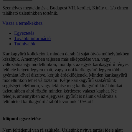
Személyes megtekintés a Budapest VII. kerület, Király u. 1/b címen
található üzletünkben történik.
Vissza a termékekhez
Egyeztetés
További információ
Tudnivalók
Karikagyűrű kollekciónk minden darabját saját ötvös műhelyünkben
készítjük. Amennyiben teljesen más elképzelése van, vagy
változtatna egy modellünkön, mondjuk az egyik karikagyűrű fényes
felülete helyett legyen matt, vagy a női karikagyűrű legyen több
gyémánt kővel díszítve, kérjük érdeklődjenek. Minden karikagyűrű
modellünkön lehet változtatni! Kérje karikagyűrű szakértőink
segítségét telefonon, vagy tekintse meg karikagyűrű kínálatunkat
üzletünkben ahol rögtön minden kérdésére választ kaphat. Ne
feledje, amennyiben az eljegyzési gyűrűt is nálunk vásárolta a
feltűntetett karikagyűrű árából levonunk 10%-ot!
Időpont egyeztetése
Nem feltétlenül van rá szükség. Üzletünk nyitva tartási ideje alatt