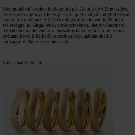
Kézimunkával készített karikagyűrű pár. Az ár 2 db 6,5mm széles,
összesen kb 23,06 gr 14k vagy 25,01 gr 18k súlyú aranyból készült
jegygyűrűt tartalmaz. A férfi és női gyűrű rendelhető különböző
szélességgel is. Sárga, fehér, vörös színekben, illetve választható
felületekkel rendelhető ez a klasszikus karikagyűrű. A női gyűrű
gyémánt kővel is kérhető, ez esetben kérje ajánlatunkat! A
karikagyűrű elkészítési ideje 2-3 hét.
Választható felületek: