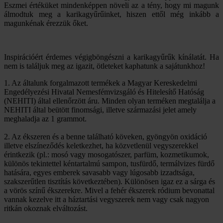
Eszmei értéküket mindenképpen növeli az a tény, hogy mi magunk
álmodtuk meg a karikagyűrűinket, hiszen ettől még inkább a
magunkénak érezzük őket.
Inspirációért érdemes végigböngészni a karikagyűrűk kínálatát. Ha
nem is találjuk meg az igazit, ötleteket kaphatunk a sajátunkhoz!
1. Az általunk forgalmazott termékek a Magyar Kereskedelmi
Engedélyezési Hivatal Nemesfémvizsgáló és Hitelesítő Hatóság
(NEHITI) által ellenőrzött áru. Minden olyan terméken megtalálja a
NEHITI által beütött finomsági, illetve származási jelet amely
meghaladja az 1 grammot.
2. Az ékszeren és a benne található köveken, gyöngyön oxidáció
illetve elszíneződés keletkezhet, ha közvetlenül vegyszerekkel
érintkezik (pl.: mosó vagy mosogatószer, parfüm, kozmetikumok,
különös tekintettel kéntartalmú sampon, tusfürdő, termálvizes fürdő
hatására, egyes emberek savasabb vagy lúgosabb izzadtsága,
szakszerűtlen tisztítás következtében). Különösen igaz ez a sárga és
a vörös színű ékszerekre. Mivel a fehér ékszerek ródium bevonattal
vannak kezelve itt a háztartási vegyszerek nem vagy csak nagyon
ritkán okoznak elváltozást.