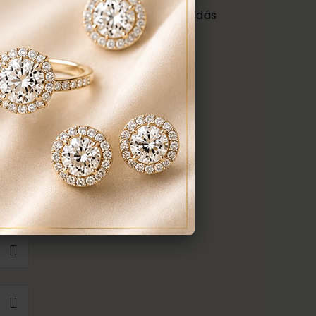
ngyenes ellenőrzés, rejtett károsodás
repedés a gyűrűn stb. Az általunk
gyenesen javítjuk.
ÉK, AJÁNLATOT KÉREK