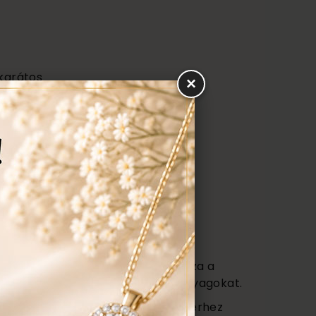
 karátos
×
any beszámítás 25.600 Ft/g áron!
500 Ft/g áron!
ztítás, polírozás
s
vagy (Certificate) mely tartalmazza a
őségét az ékszerben található anyagokat.
 ajándék tartó táska minden ékszerhez