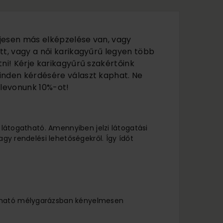
jesen más elképzelése van, vagy
tt, vagy a női karikagyűrű legyen több
ni! Kérje karikagyűrű szakértőink
inden kérdésére választ kaphat. Ne
 levonunk 10%-ot!
l látogatható. Amennyiben jelzi látogatási
agy rendelési lehetőségekről. Így ídőt
lálható mélygarázsban kényelmesen