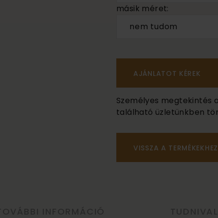
másik méret:
nem tudom
Személyes megtekintés a B
található üzletünkben tör
VISSZA A TERMÉKEKHEZ
TOVÁBBI INFORMÁCIÓ
TUDNIVA