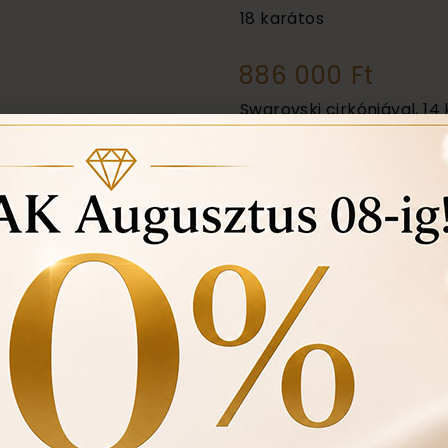
18 karátos
886 000 Ft
Swarovski cirkóniával, 14
Akció! 14 karátos törtar
Törtarany felvásárlás 22.
Ezen felül még:
Örökös garanciális tis
Ingyenes méret állítá
Vásárlási bizonylat a
felhasznált kövek min
Ékszertartó doboz és