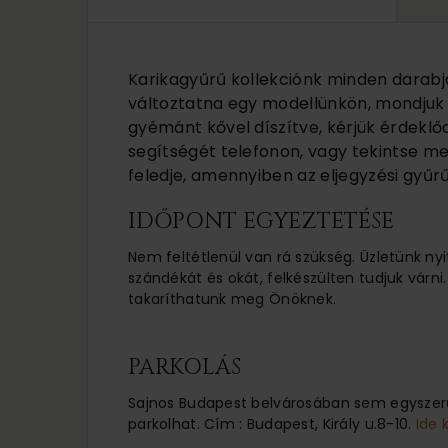
Karikagyűrű kollekciónk minden darabj
változtatna egy modellünkön, mondjuk a
gyémánt kővel díszítve, kérjük érdeklő
segítségét telefonon, vagy tekintse m
feledje, amennyiben az eljegyzési gyűrű
IDŐPONT EGYEZTETÉSE
Nem feltétlenül van rá szükség. Üzletünk nyi
szándékát és okát, felkészülten tudjuk várni.
takaríthatunk meg Önöknek.
PARKOLÁS
Sajnos Budapest belvárosában sem egyszerű
parkolhat. Cím : Budapest, Király u.8-10.
Ide 