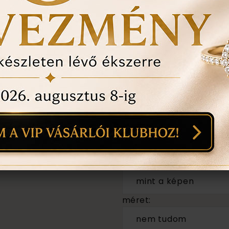
Évente 1 alkalommal i
történt-e , mozgó kő, 
felfedezett hibákat in
ÉRDEKEL A TERM
pár
1
anyaga:
18 karátos
színe:
mint a képen
méret:
nem tudom