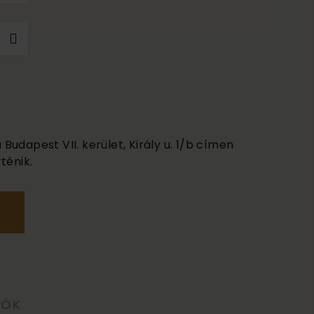
udapest VII. kerület, Király u. 1/b címen
ténik.
LÓK