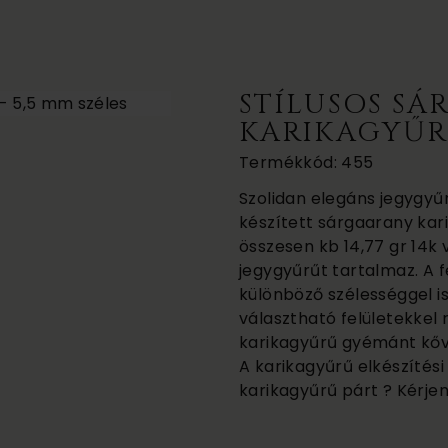
STÍLUSOS S
KARIKAGYŰRŰ
Termékkód: 455
Szolidan elegáns jegygyű
készített sárgaarany kari
összesen kb 14,77 gr 14k 
jegygyűrűt tartalmaz. A f
különböző szélességgel is.
választható felületekkel 
karikagyűrű gyémánt kőve
A karikagyűrű elkészítési 
karikagyűrű párt ? Kérjen