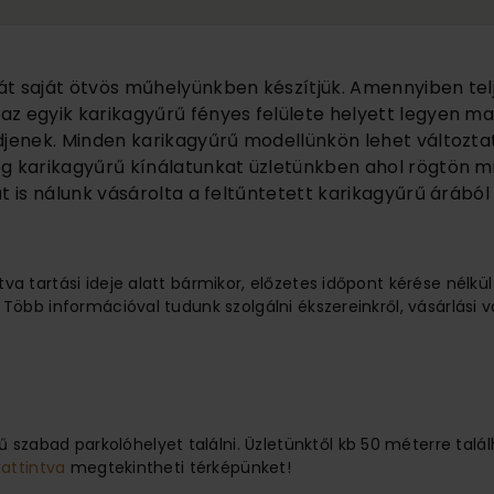
át saját ötvös műhelyünkben készítjük. Amennyiben tel
z egyik karikagyűrű fényes felülete helyett legyen ma
djenek. Minden karikagyűrű modellünkön lehet változtat
eg karikagyűrű kínálatunkat üzletünkben ahol rögtön m
t is nálunk vásárolta a feltűntetett karikagyűrű árából
tva tartási ideje alatt bármikor, előzetes időpont kérése nélkü
 Több információval tudunk szolgálni ékszereinkről, vásárlási v
 szabad parkolóhelyet találni. Üzletünktől kb 50 méterre ta
kattintva
megtekintheti térképünket!