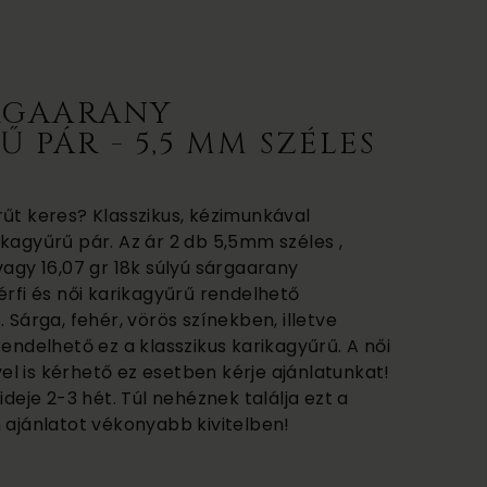
ÁRGAARANY
 PÁR - 5,5 MM SZÉLES
rűt keres? Klasszikus, kézimunkával
kagyűrű pár. Az ár 2 db 5,5mm széles ,
vagy 16,07 gr 18k súlyú sárgaarany
érfi és női karikagyűrű rendelhető
 Sárga, fehér, vörös színekben, illetve
rendelhető ez a klasszikus karikagyűrű. A női
l is kérhető ez esetben kérje ajánlatunkat!
ideje 2-3 hét. Túl nehéznek találja ezt a
 ajánlatot vékonyabb kivitelben!