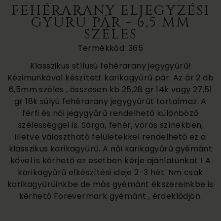
FEHÉRARANY ELJEGYZÉSI
GYŰRŰ PÁR - 6,5 MM
SZÉLES
Termékkód: 365
Klasszikus stílusú fehérarany jegygyűrű!
Kézimunkával készített karikagyűrű pár. Az ár 2 db
6,5mm széles , összesen kb 25,28 gr 14k vagy 27,51
gr 18k súlyú fehérarany jegygyűrűt tartalmaz. A
férfi és női jegygyűrű rendelhető különböző
szélességgel is. Sárga, fehér, vörös színekben,
illetve választható felületekkel rendelhető ez a
klasszikus karikagyűrű. A női karikagyűrű gyémánt
kővel is kérhető ez esetben kérje ajánlatunkat ! A
karikagyűrű elkészítési ideje 2-3 hét. Nm csak
karikagyűrűinkbe de más gyémánt ékszereinkbe is
kérhető Forevermark gyémánt , érdeklődjön.