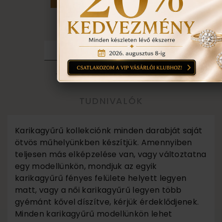
EGYEZTETÉS
TOVÁBBI INFORMÁCIÓ
TUDNIVALÓK
Karikagyűrű kollekciónk minden darabját saját
ötvös műhelyünkben készítjük. Amennyiben
teljesen más elképzelése van, vagy változtatna
egy modellünkön, mondjuk az egyik
karikagyűrű fényes felülete helyett legyen
matt, vagy a női karikagyűrű legyen több
gyémánt kővel díszítve, kérjük érdeklődjenek.
Minden karikagyűrű modellünkön lehet