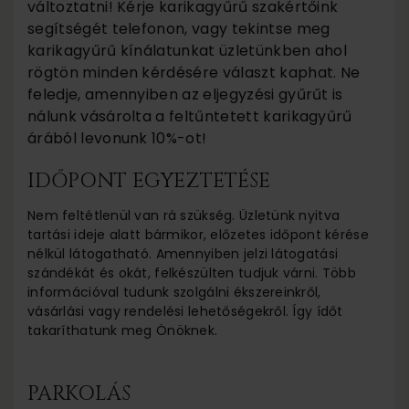
változtatni! Kérje karikagyűrű szakértőink
segítségét telefonon, vagy tekintse meg
karikagyűrű kínálatunkat üzletünkben ahol
rögtön minden kérdésére választ kaphat. Ne
feledje, amennyiben az eljegyzési gyűrűt is
nálunk vásárolta a feltűntetett karikagyűrű
árából levonunk 10%-ot!
IDŐPONT EGYEZTETÉSE
Nem feltétlenül van rá szükség. Üzletünk nyitva
tartási ideje alatt bármikor, előzetes időpont kérése
nélkül látogatható. Amennyiben jelzi látogatási
szándékát és okát, felkészülten tudjuk várni. Több
információval tudunk szolgálni ékszereinkről,
vásárlási vagy rendelési lehetőségekről. Így ídőt
takaríthatunk meg Önöknek.
PARKOLÁS