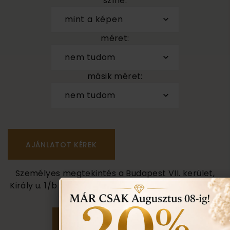
színe:
mint a képen
méret:
nem tudom
másik méret:
nem tudom
Személyes megtekintés a Budapest VII. kerület,
Király u. 1/b címen található üzletünkben történik.
VISSZA A TERMÉKEKHEZ