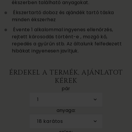
ékszerben található anyagokat.
Ékszertartó doboz és ajándék tartó táska
minden ékszerhez
Évente 1 alkalommal ingyenes ellenőrzés,
rejtett károsodás történt-e , mozgó kő,
repedés a gyűrűn stb. Az általunk felfedezett
hibákat ingyenesen javítjuk.
ÉRDEKEL A TERMÉK, AJÁNLATOT
KÉREK
pár
1
anyaga:
18 karátos