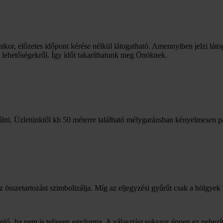
mikor, előzetes időpont kérése nélkül látogatható. Amennyiben jelzi láto
i lehetőségekről. Így ídőt takaríthatunk meg Önöknek.
lni. Üzletünktől kb 50 méterre található mélygarázsban kényelmesen p
a
az összetartozást szimbolizálja. Míg az eljegyzési gyűrűt csak a hölgyek 
nló, ha nem is teljesen egyforma. A választást sokszor éppen ez nehezíti