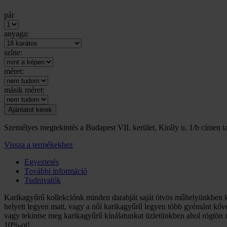
pár
anyaga:
színe:
méret:
másik méret:
Személyes megtekintés a Budapest VII. kerület, Király u. 1/b címen ta
Vissza a termékekhez
Egyeztetés
További információ
Tudnivalók
Karikagyűrű kollekciónk minden darabját saját ötvös műhelyünkben k
helyett legyen matt, vagy a női karikagyűrű legyen több gyémánt kőve
vagy tekintse meg karikagyűrű kínálatunkat üzletünkben ahol rögtön m
10%-ot!