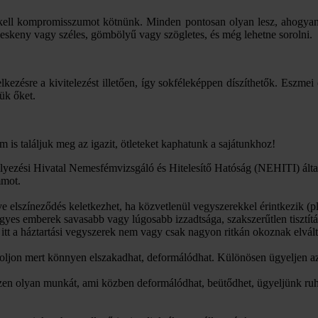
kell kompromisszumot kötnünk. Minden pontosan olyan lesz, ahogyan s
keskeny vagy széles, gömbölyű vagy szögletes, és még lehetne sorolni.
lkezésre a kivitelezést illetően, így sokféleképpen díszíthetők. Esz
ük őket.
 is találjuk meg az igazit, ötleteket kaphatunk a sajátunkhoz!
yezési Hivatal Nemesfémvizsgáló és Hitelesítő Hatóság (NEHITI) által
mmot.
tve elszíneződés keletkezhet, ha közvetlenül vegyszerekkel érintkezik
 egyes emberek savasabb vagy lúgosabb izzadtsága, szakszerűtlen tisztít
itt a háztartási vegyszerek nem vagy csak nagyon ritkán okoznak elvált
toljon mert könnyen elszakadhat, deformálódhat. Különösen ügyeljen az
ezzen olyan munkát, ami közben deformálódhat, beütődhet, ügyeljünk ruh