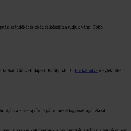
gatási szándékát és okát, felkészülten tudjuk várni. Több
arkolhat. Cím : Budapest, Király u.8-10.
Ide kattintva
megtekintheti
hordják, a karikagyűrű a pár mindkét tagjának ujját ékesíti.
 meg, hiszen el kell nyerniük a pár mindkét tagjának a tetszését. Van,