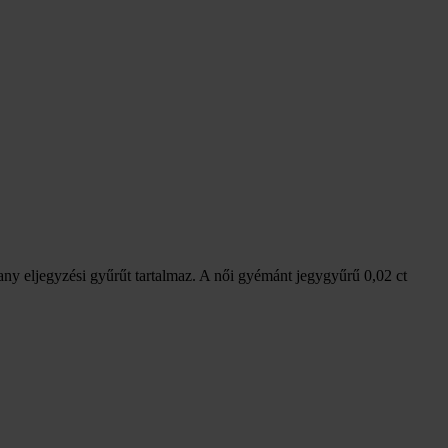
any eljegyzési gyűrűt tartalmaz. A női gyémánt jegygyűrű 0,02 ct