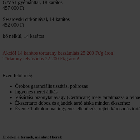
G/VS1 gyémánttal, 18 karátos
457 000 Ft
Swarovski cirkóniával, 14 karátos
452 000 Ft
kő nélkül, 14 karátos
Akció! 14 karátos törtarany beszámítás 25.200 Ft/g áron!
Törtarany felvásárlás 22.200 Ft/g áron!
Ezen felül még:
Örökös garanciális tisztítás, polírozás
Ingyenes méret állítás
Vásárlási bizonylat avagy (Certificate) mely tartalmazza a felh
Ékszertartó doboz és ajándék tartó táska minden ékszerhez
Évente 1 alkalommal ingyenes ellenőrzés, rejtett károsodás törté
Érdekel a termék, ajánlatot kérek