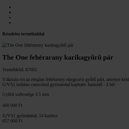
Részletes termékoldal
The One fehérarany karikagyűrű pár
Termékkód: 87002
Válassza ezt az elegáns fehérarany eljegyzési gyűrű párt, amelyet ké
G/VS1 briliáns csiszolású gyémánttal kapható. határidő : 3 hét
Gyűrű szélessége
3.5 mm
498 000 Ft
G/VS1 gyémánttal, 14 karátos
657 000 Ft