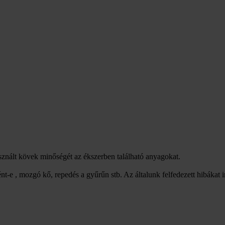
asznált kövek minőségét az ékszerben található anyagokat.
nt-e , mozgó kő, repedés a gyűrűn stb. Az általunk felfedezett hibákat 