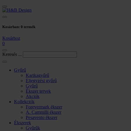
Kosárban:
0
termék
Kosárhoz
0
Keresés ...
Gyűrű
Karikagyűrű
Eljegyzési gyűrű
Gyűrű
Ékszer tervek
Akciók
Kollekciók
Forevermark ékszer
A. Cammilli ékszer
Pesavento ékszer
Ékszerek
Gyűrűk