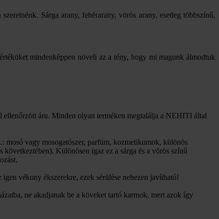
zeretnénk. Sárga arany, fehérarany, vörös arany, esetleg többszínű,
mei értéküket mindenképpen növeli az a tény, hogy mi magunk álmodtuk
 ellenőrzött áru. Minden olyan terméken megtalálja a NEHITI által
 (pl.: mosó vagy mosogatószer, parfüm, kozmetikumok, különös
ás következtében). Különösen igaz ez a sárga és a vörös színű
ozást.
 igen vékony ékszerekre, ezek sérülése nehezen javítható!
ázatba, ne akadjanak be a köveket tartó karmok, mert azok így