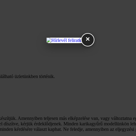
×
lálható üzletünkben történik.
észítjük. Amennyiben teljesen más elképzelése van, vagy változtatna 
l díszítve, kérjük érdeklődjenek. Minden karikagyűrű modellünkön lehet
inden kérdésére választ kaphat. Ne feledje, amennyiben az eljegyzési gy