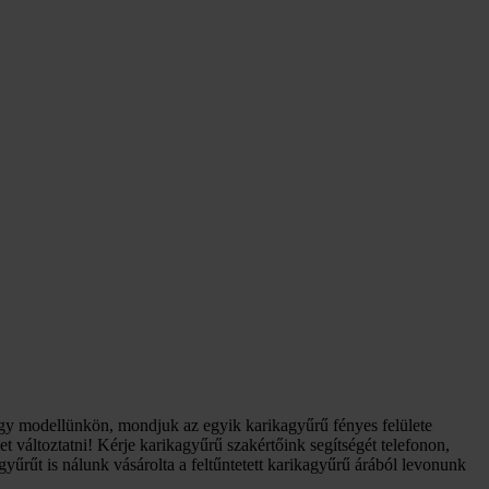
egy modellünkön, mondjuk az egyik karikagyűrű fényes felülete
 változtatni! Kérje karikagyűrű szakértőink segítségét telefonon,
űrűt is nálunk vásárolta a feltűntetett karikagyűrű árából levonunk