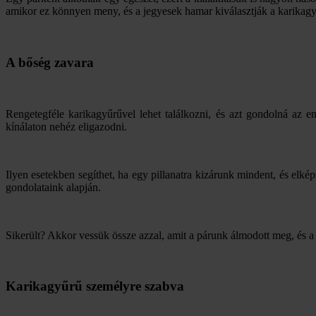
amikor ez könnyen meny, és a jegyesek hamar kiválasztják a karikagy
A bőség zavara
Rengetegféle karikagyűrűvel lehet találkozni, és azt gondolná az 
kínálaton nehéz eligazodni.
Ilyen esetekben segíthet, ha egy pillanatra kizárunk mindent, és elképz
gondolataink alapján.
Sikerült? Akkor vessük össze azzal, amit a párunk álmodott meg, és a
Karikagyűrű személyre szabva