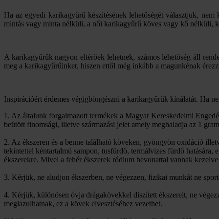
Ha az egyedi karikagyűrű készítésének lehetőségét választjuk, nem 
mintás vagy minta nélküli, a női karikagyűrű köves vagy kő nélküli, 
A karikagyűrűk nagyon eltérőek lehetnek, számos lehetőség áll rende
meg a karikagyűrűinket, hiszen ettől még inkább a magunkénak érezz
Inspirációért érdemes végigböngészni a karikagyűrűk kínálatát. Ha nem
1. Az általunk forgalmazott termékek a Magyar Kereskedelmi Engedél
beütött finomsági, illetve származási jelet amely meghaladja az 1 gra
2. Az ékszeren és a benne található köveken, gyöngyön oxidáció ille
tekintettel kéntartalmú sampon, tusfürdő, termálvizes fürdő hatására,
ékszerekre. Mivel a fehér ékszerek ródium bevonattal vannak kezelve 
3. Kérjük, ne aludjon ékszerben, ne végezzen, fizikai munkát ne spor
4. Kérjük, különösen óvja drágakövekkel díszített ékszereit, ne vég
meglazulhatnak, ez a kövek elvesztéséhez vezethet.