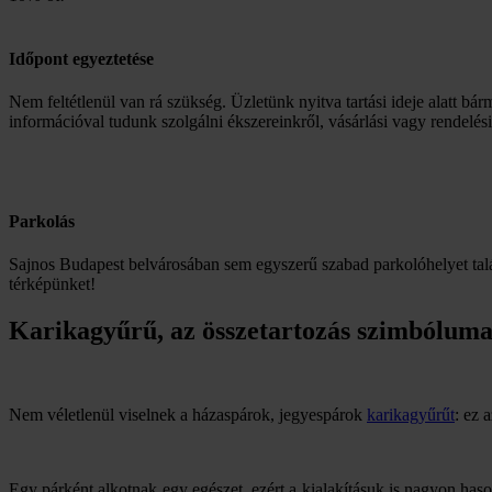
Időpont egyeztetése
Nem feltétlenül van rá szükség. Üzletünk nyitva tartási ideje alatt bár
információval tudunk szolgálni ékszereinkről, vásárlási vagy rendelés
Parkolás
Sajnos Budapest belvárosában sem egyszerű szabad parkolóhelyet talá
térképünket!
Karikagyűrű, az összetartozás szimbólum
Nem véletlenül viselnek a házaspárok, jegyespárok
karikagyűrűt
: ez 
Egy párként alkotnak egy egészet, ezért a kialakításuk is nagyon haso