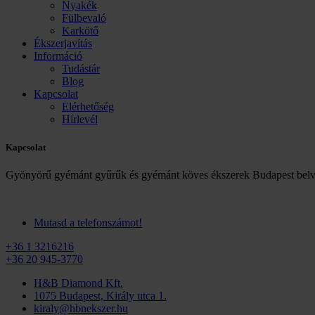
Nyakék
Fülbevaló
Karkötő
Ékszerjavítás
Információ
Tudástár
Blog
Kapcsolat
Elérhetőség
Hírlevél
Kapcsolat
Gyönyörű gyémánt gyűrűk és gyémánt köves ékszerek Budapest belv
Mutasd a telefonszámot!
+36 1 3216216
+36 20 945-3770
H&B Diamond Kft.
1075 Budapest, Király utca 1.
kiraly@hbnekszer.hu