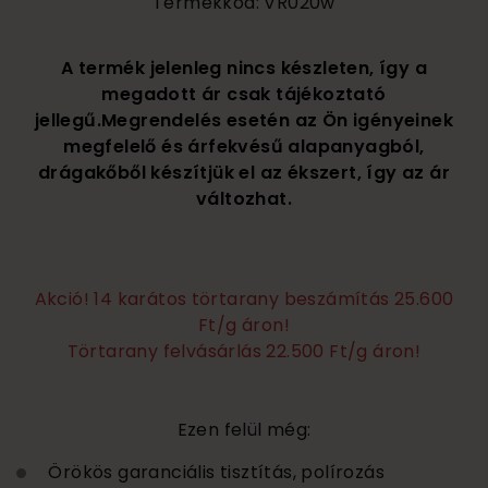
Termékkód: VR020w
A termék jelenleg nincs készleten, így a
megadott ár csak tájékoztató
jellegű.Megrendelés esetén az Ön igényeinek
megfelelő és árfekvésű alapanyagból,
drágakőből készítjük el az ékszert, így az ár
változhat.
Akció! 14 karátos törtarany beszámítás 25.600
Ft/g áron!
Törtarany felvásárlás 22.500 Ft/g áron!
Ezen felül még:
Örökös garanciális tisztítás, polírozás