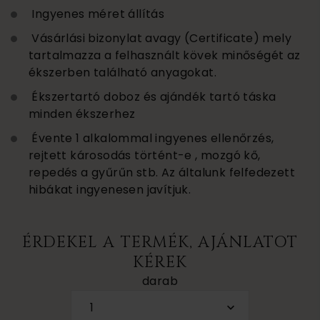
Ingyenes méret állítás
Vásárlási bizonylat avagy (Certificate) mely
tartalmazza a felhasznált kövek minőségét az
ékszerben található anyagokat.
Ékszertartó doboz és ajándék tartó táska
minden ékszerhez
Évente 1 alkalommal ingyenes ellenőrzés,
rejtett károsodás történt-e , mozgó kő,
repedés a gyűrűn stb. Az általunk felfedezett
hibákat ingyenesen javítjuk.
ÉRDEKEL A TERMÉK, AJÁNLATOT
KÉREK
darab
1