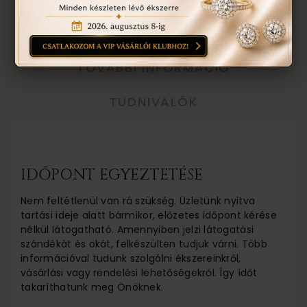
EGYEZTETÉS
TOVÁBBI INFORMÁCIÓ
TUDNIVALÓK
IDŐPONT EGYEZTETÉSE
Nem feltétlenül van rá szükség. Üzletünk nyitva
tartási ideje alatt bármikor, előzetes időpont kérése
nélkül látogatható. Amennyiben jelzi látogatási
szándékát és okát, felkészülten tudjuk várni. Több
információval tudunk szolgálni ékszereinkről,
vásárlási vagy rendelési lehetőségekről. Így ídőt
takaríthatunk meg Önöknek.