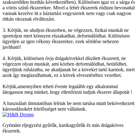
szakszerűtlen tisztítás következtében). Különösen igaz ez a sárga és
a vörös színű ékszerekre. Mivel a fehér ékszerek ródium bevonattal
vannak kezelve itt a háztartási vegyszerek nem vagy csak nagyon
ritkán okoznak elváltozást.
3. Kérjük, ne aludjon ékszerben, ne végezzen, fizikai munkát ne
sportoljon mert könnyen elszakadhat, deformálódhat. Különösen
ügyeljen az igen vékony ékszerekre, ezek sérülése nehezen
javítható!
4. Kérjük, különösen óvja drágakövekkel díszített ékszereit, ne
végezzen olyan munkát, ami közben deformálódhat, beütődhet,
ügyeljünk ruházatba, ne akadjanak be a köveket tartó karmok, mert
azok így meglazulhatnak, ez a kövek elvesztéséhez vezethet.
Kérjük,amennyiben teheti évente legalább egy alkalommal
látogasson meg minket, hogy ellenőrizni tudjuk ékszere állapotát !
A használati útmutatóban leírtak be nem tartása miatt bekövetkezett
károsodásokért felelősséget nem vállalunk.
Gyémánt eljegyzési gyűrűk, karikagyűrűk és más drágaköves
ékszerek.