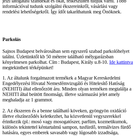
jelzi látogatási szándékát és okát, felkészülten tudjuk várni. Több
információval tudunk szolgálni ékszereinkről, vásárlási vagy
rendelési lehetőségekről. Így ídőt takaríthatunk meg Önöknek.
Parkolás
Sajnos Budapest belvárosában sem egyszerű szabad parkolóhelyet
találni. Üzletünktől kb 50 méterre található mélygarázsban
kényelmesen parkolhat. Cím : Budapest, Király u.8-10.
Ide kattintva
megtekintheti térképünket!
1. Az általunk forgalmazott termékek a Magyar Kereskedelmi
Engedélyezési Hivatal Nemesfémvizsgáló és Hitelesítő Hatóság
(NEHITI) által ellenőrzött áru. Minden olyan terméken megtalálja a
NEHITI által beütött finomsági, illetve származási jelet amely
meghaladja az 1 grammot.
2. Az ékszeren és a benne található köveken, gyöngyön oxidáció
illetve elszíneződés keletkezhet, ha közvetlenül vegyszerekkel
érintkezik (pl.: mosó vagy mosogatószer, parfüm, kozmetikumok,
különös tekintettel kéntartalmú sampon, tusfürdő, termálvizes fürdő
hatására, egyes emberek savasabb vagy lúgosabb izzadtsága,