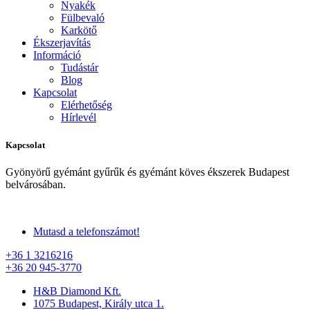
Nyakék
Fülbevaló
Karkötő
Ékszerjavítás
Információ
Tudástár
Blog
Kapcsolat
Elérhetőség
Hírlevél
Kapcsolat
Gyönyörű gyémánt gyűrűk és gyémánt köves ékszerek Budapest
belvárosában.
Mutasd a telefonszámot!
+36 1 3216216
+36 20 945-3770
H&B Diamond Kft.
1075 Budapest, Király utca 1.