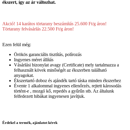
ékszert, így az ár változhat.
Akció! 14 karátos törtarany beszámítás 25.600 Ft/g áron!
Törtarany felvásárlás 22.500 Ft/g áron!
Ezen felül még:
Örökös garanciális tisztítás, polírozás
Ingyenes méret állítás
Vásárlási bizonylat avagy (Certificate) mely tartalmazza a
felhasznált kövek minőségét az ékszerben található
anyagokat.
Ékszertartó doboz és ajándék tartó táska minden ékszerhez
Évente 1 alkalommal ingyenes ellenőrzés, rejtett károsodás
történt-e , mozgó kő, repedés a gyűrűn stb. Az általunk
felfedezett hibákat ingyenesen javítjuk.
Érdekel a termék, ajánlatot kérek