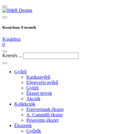
Kosárban:
0
termék
Kosárhoz
0
Keresés ...
Gyűrű
Karikagyűrű
Eljegyzési gyűrű
Gyűrű
Ékszer tervek
Akciók
Kollekciók
Forevermark ékszer
A. Cammilli ékszer
Pesavento ékszer
Ékszerek
Gyűrűk