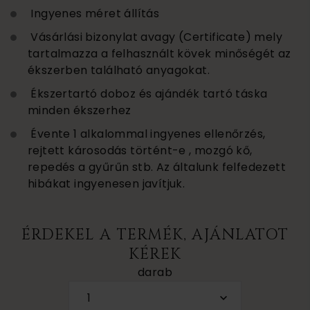
Ingyenes méret állítás
Vásárlási bizonylat avagy (Certificate) mely
tartalmazza a felhasznált kövek minőségét az
ékszerben található anyagokat.
Ékszertartó doboz és ajándék tartó táska
minden ékszerhez
Évente 1 alkalommal ingyenes ellenőrzés,
rejtett károsodás történt-e , mozgó kő,
repedés a gyűrűn stb. Az általunk felfedezett
hibákat ingyenesen javítjuk.
ÉRDEKEL A TERMÉK, AJÁNLATOT
KÉREK
darab
1