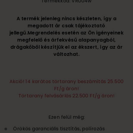
Termékkód: VR004w
A termék jelenleg nincs készleten, így a
megadott ár csak tájékoztató
jellegű.Megrendelés esetén az Ön igényeinek
megfelelő és árfekvésű alapanyagból,
drágakőből készítjük el az ékszert, így az ár
változhat.
Akció! 14 karátos törtarany beszámítás 25.500
Ft/g áron!
Törtarany felvásárlás 22.500 Ft/g áron!
Ezen felül még:
Örökös garanciális tisztítás, polírozás