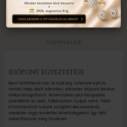
EGYEZTETÉS
TOVÁBBI INFORMÁCIÓ
TUDNIVALÓK
IDŐPONT EGYEZTETÉSE
Nem feltétlenül van rá szükség. Üzletünk nyitva
tartási ideje alatt bármikor, előzetes időpont kérése
nélkül látogatható. Amennyiben jelzi látogatási
szándékát és okát, felkészülten tudjuk várni. Több
információval tudunk szolgálni ékszereinkről,
vásárlási vagy rendelési lehetőségekről. Így ídőt
takaríthatunk meg Önöknek.