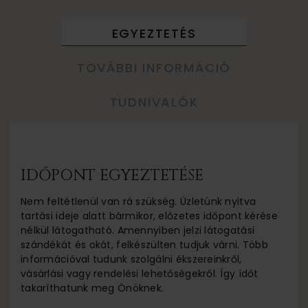
EGYEZTETÉS
TOVÁBBI INFORMÁCIÓ
TUDNIVALÓK
IDŐPONT EGYEZTETÉSE
Nem feltétlenül van rá szükség. Üzletünk nyitva
tartási ideje alatt bármikor, előzetes időpont kérése
nélkül látogatható. Amennyiben jelzi látogatási
szándékát és okát, felkészülten tudjuk várni. Több
információval tudunk szolgálni ékszereinkről,
vásárlási vagy rendelési lehetőségekről. Így ídőt
takaríthatunk meg Önöknek.