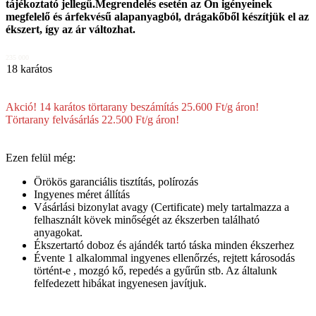
tájékoztató jellegű.Megrendelés esetén az Ön igényeinek
megfelelő és árfekvésű alapanyagból, drágakőből készítjük el az
ékszert, így az ár változhat.
235 000
18 karátos
Akció! 14 karátos törtarany beszámítás 25.600 Ft/g áron!
Törtarany felvásárlás 22.500 Ft/g áron!
Ezen felül még:
Örökös garanciális tisztítás, polírozás
Ingyenes méret állítás
Vásárlási bizonylat avagy (Certificate) mely tartalmazza a
felhasznált kövek minőségét az ékszerben található
anyagokat.
Ékszertartó doboz és ajándék tartó táska minden ékszerhez
Évente 1 alkalommal ingyenes ellenőrzés, rejtett károsodás
történt-e , mozgó kő, repedés a gyűrűn stb. Az általunk
felfedezett hibákat ingyenesen javítjuk.