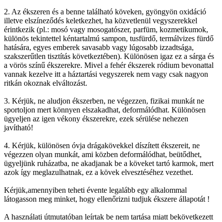
2. Az ékszeren és a benne található köveken, gyöngyön oxidáció
illetve elszíneződés keletkezhet, ha közvetlenül vegyszerekkel
érintkezik (pl.: mosó vagy mosogatószer, parfüm, kozmetikumok,
különös tekintettel kéntartalmú sampon, tusfürdő, termálvizes fürdő
hatására, egyes emberek savasabb vagy lúgosabb izzadtsága,
szakszerűtlen tisztítás következtében). Különösen igaz ez a sárga és
a vörös színű ékszerekre. Mivel a fehér ékszerek ródium bevonattal
vannak kezelve itt a háztartási vegyszerek nem vagy csak nagyon
ritkán okoznak elváltozást.
3. Kérjük, ne aludjon ékszerben, ne végezzen, fizikai munkát ne
sportoljon mert könnyen elszakadhat, deformálódhat. Különösen
ügyeljen az igen vékony ékszerekre, ezek sérülése nehezen
javítható!
4. Kérjük, különösen óvja drágakövekkel díszített ékszereit, ne
végezzen olyan munkát, ami közben deformálódhat, beütődhet,
ügyeljünk ruházatba, ne akadjanak be a köveket tartó karmok, mert
azok így meglazulhatnak, ez a kövek elvesztéséhez vezethet.
Kérjük,amennyiben teheti évente legalább egy alkalommal
látogasson meg minket, hogy ellenőrizni tudjuk ékszere állapotát !
A használati útmutatóban leírtak be nem tartása miatt bekövetkezett