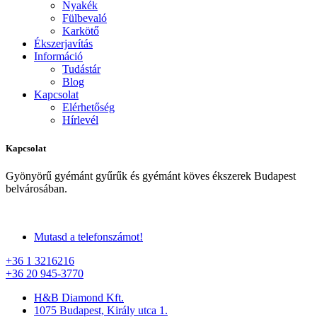
Nyakék
Fülbevaló
Karkötő
Ékszerjavítás
Információ
Tudástár
Blog
Kapcsolat
Elérhetőség
Hírlevél
Kapcsolat
Gyönyörű gyémánt gyűrűk és gyémánt köves ékszerek Budapest
belvárosában.
Mutasd a telefonszámot!
+36 1 3216216
+36 20 945-3770
H&B Diamond Kft.
1075 Budapest, Király utca 1.