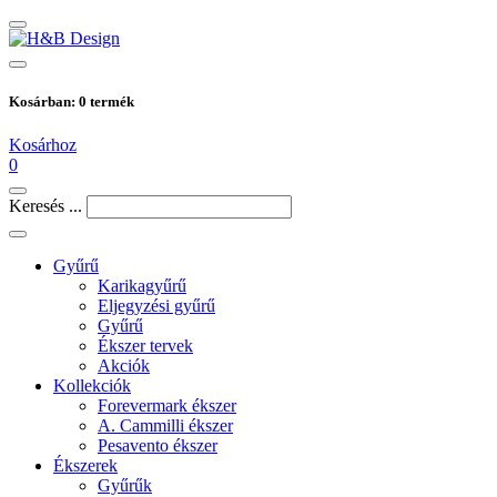
Kosárban:
0
termék
Kosárhoz
0
Keresés ...
Gyűrű
Karikagyűrű
Eljegyzési gyűrű
Gyűrű
Ékszer tervek
Akciók
Kollekciók
Forevermark ékszer
A. Cammilli ékszer
Pesavento ékszer
Ékszerek
Gyűrűk