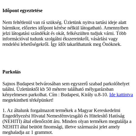
Időpont egyeztetése
Nem feltétlenül van rá szükség. Üzletünk nyitva tartási ideje alatt
bármikor, előzetes időpont kérése nélkül látogatható. Amennyiben
jelzi látogatási szándékát és okát, felkészülten tudjuk várni. Több
információval tudunk szolgálni ékszereinkről, vásárlási vagy
rendelési lehetőségekről. Így ídőt takaríthatunk meg Önöknek.
Parkolás
Sajnos Budapest belvárosában sem egyszerű szabad parkolóhelyet
találni. Üzletünktől kb 50 méterre található mélygarázsban
kényelmesen parkolhat. Cím : Budapest, Király u.8-10.
Ide kattintva
megtekintheti térképünket!
1. Az általunk forgalmazott termékek a Magyar Kereskedelmi
Engedélyezési Hivatal Nemesfémvizsgáló és Hitelesítő Hatóság
(NEHITI) által ellenőrzött áru. Minden olyan terméken megtalálja a
NEHITI által beütött finomsági, illetve származási jelet amely
meghaladja az 1 grammot.