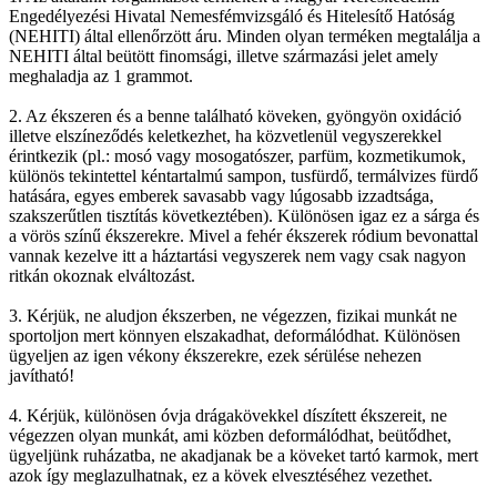
Engedélyezési Hivatal Nemesfémvizsgáló és Hitelesítő Hatóság
(NEHITI) által ellenőrzött áru. Minden olyan terméken megtalálja a
NEHITI által beütött finomsági, illetve származási jelet amely
meghaladja az 1 grammot.
2. Az ékszeren és a benne található köveken, gyöngyön oxidáció
illetve elszíneződés keletkezhet, ha közvetlenül vegyszerekkel
érintkezik (pl.: mosó vagy mosogatószer, parfüm, kozmetikumok,
különös tekintettel kéntartalmú sampon, tusfürdő, termálvizes fürdő
hatására, egyes emberek savasabb vagy lúgosabb izzadtsága,
szakszerűtlen tisztítás következtében). Különösen igaz ez a sárga és
a vörös színű ékszerekre. Mivel a fehér ékszerek ródium bevonattal
vannak kezelve itt a háztartási vegyszerek nem vagy csak nagyon
ritkán okoznak elváltozást.
3. Kérjük, ne aludjon ékszerben, ne végezzen, fizikai munkát ne
sportoljon mert könnyen elszakadhat, deformálódhat. Különösen
ügyeljen az igen vékony ékszerekre, ezek sérülése nehezen
javítható!
4. Kérjük, különösen óvja drágakövekkel díszített ékszereit, ne
végezzen olyan munkát, ami közben deformálódhat, beütődhet,
ügyeljünk ruházatba, ne akadjanak be a köveket tartó karmok, mert
azok így meglazulhatnak, ez a kövek elvesztéséhez vezethet.