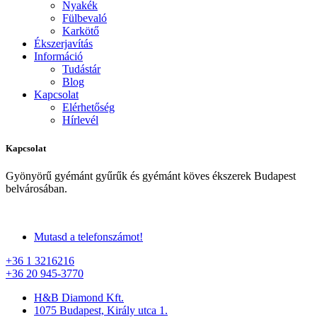
Nyakék
Fülbevaló
Karkötő
Ékszerjavítás
Információ
Tudástár
Blog
Kapcsolat
Elérhetőség
Hírlevél
Kapcsolat
Gyönyörű gyémánt gyűrűk és gyémánt köves ékszerek Budapest
belvárosában.
Mutasd a telefonszámot!
+36 1 3216216
+36 20 945-3770
H&B Diamond Kft.
1075 Budapest, Király utca 1.