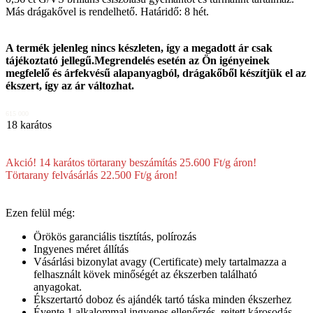
Más drágakővel is rendelhető. Határidő: 8 hét.
A termék jelenleg nincs készleten, így a megadott ár csak
tájékoztató jellegű.Megrendelés esetén az Ön igényeinek
megfelelő és árfekvésű alapanyagból, drágakőből készítjük el az
ékszert, így az ár változhat.
615 000
18 karátos
Akció! 14 karátos törtarany beszámítás 25.600 Ft/g áron!
Törtarany felvásárlás 22.500 Ft/g áron!
Ezen felül még:
Örökös garanciális tisztítás, polírozás
Ingyenes méret állítás
Vásárlási bizonylat avagy (Certificate) mely tartalmazza a
felhasznált kövek minőségét az ékszerben található
anyagokat.
Ékszertartó doboz és ajándék tartó táska minden ékszerhez
Évente 1 alkalommal ingyenes ellenőrzés, rejtett károsodás