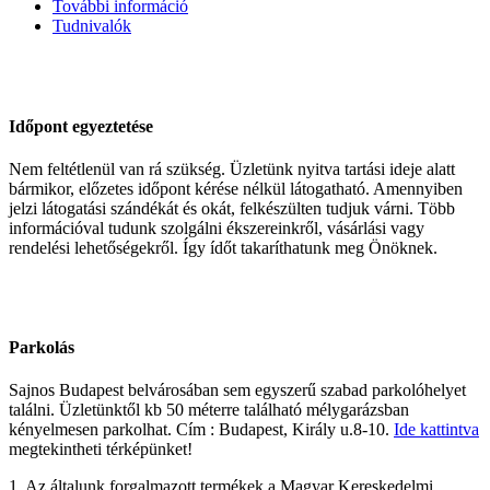
További információ
Tudnivalók
Időpont egyeztetése
Nem feltétlenül van rá szükség. Üzletünk nyitva tartási ideje alatt
bármikor, előzetes időpont kérése nélkül látogatható. Amennyiben
jelzi látogatási szándékát és okát, felkészülten tudjuk várni. Több
információval tudunk szolgálni ékszereinkről, vásárlási vagy
rendelési lehetőségekről. Így ídőt takaríthatunk meg Önöknek.
Parkolás
Sajnos Budapest belvárosában sem egyszerű szabad parkolóhelyet
találni. Üzletünktől kb 50 méterre található mélygarázsban
kényelmesen parkolhat. Cím : Budapest, Király u.8-10.
Ide kattintva
megtekintheti térképünket!
1. Az általunk forgalmazott termékek a Magyar Kereskedelmi