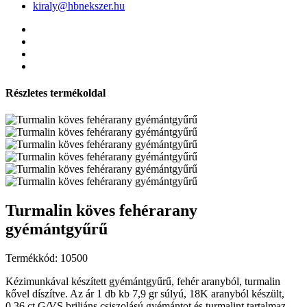
kiraly@hbnekszer.hu
Részletes termékoldal
Turmalin köves fehérarany
gyémántgyűrű
Termékkód: 10500
Kézimunkával készített gyémántgyűrű, fehér aranyból, turmalin
kővel díszítve. Az ár 1 db kb 7,9 gr súlyú, 18K aranyból készült,
0,36 ct G/VS briliáns csiszolású gyémántot és turmalint tartalmaz.