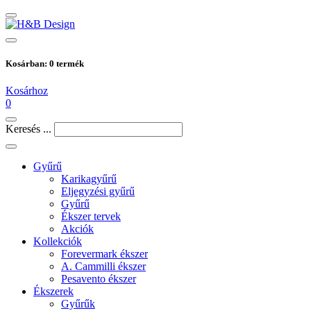
Kosárban:
0
termék
Kosárhoz
0
Keresés ...
Gyűrű
Karikagyűrű
Eljegyzési gyűrű
Gyűrű
Ékszer tervek
Akciók
Kollekciók
Forevermark ékszer
A. Cammilli ékszer
Pesavento ékszer
Ékszerek
Gyűrűk