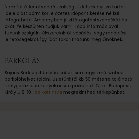
Nem feltétlenül van rá szükség. Üzletünk nyitva tartási
ideje alatt bármikor, előzetes időpont kérése nélkül
látogatható. Amennyiben jelzi látogatási szándékát és
okát, felkészülten tudjuk várni. Több információval
tudunk szolgálni ékszereinkről, vásárlási vagy rendelési
lehetőségekről. Így ídőt takaríthatunk meg Önöknek.
PARKOLÁS
Sajnos Budapest belvárosában sem egyszerű szabad
parkolóhelyet találni. Üzletünktől kb 50 méterre található
mélygarázsban kényelmesen parkolhat. Cím : Budapest,
Király u.8-10.
Ide kattintva
megtekintheti térképünket!