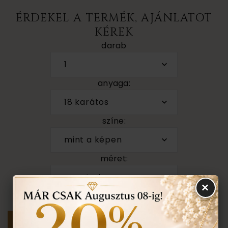
ÉRDEKEL A TERMÉK, AJÁNLATOT
KÉREK
darab
1
anyaga:
18 karátos
színe:
mint a képen
méret:
nem tudom
×