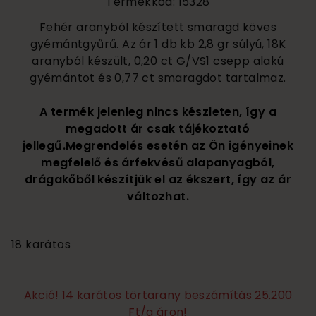
Termékkód: 15328
Fehér aranyból készített smaragd köves
gyémántgyűrű. Az ár 1 db kb 2,8 gr súlyú, 18K
aranyból készült, 0,20 ct G/VS1 csepp alakú
gyémántot és 0,77 ct smaragdot tartalmaz.
A termék jelenleg nincs készleten, így a
megadott ár csak tájékoztató
jellegű.Megrendelés esetén az Ön igényeinek
megfelelő és árfekvésű alapanyagból,
drágakőből készítjük el az ékszert, így az ár
változhat.
490 000
18 karátos
Akció! 14 karátos törtarany beszámítás 25.200
Ft/g áron!