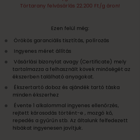
Törtarany felvásárlás 22.200 Ft/g áron!
Ezen felül még:
Örökös garanciális tisztítás, polírozás
Ingyenes méret állítás
Vásárlási bizonylat avagy (Certificate) mely
tartalmazza a felhasznált kövek minőségét az
ékszerben található anyagokat.
Ékszertartó doboz és ajándék tartó táska
minden ékszerhez
Évente 1 alkalommal ingyenes ellenőrzés,
rejtett károsodás történt-e , mozgó kő,
repedés a gyűrűn stb. Az általunk felfedezett
hibákat ingyenesen javítjuk.