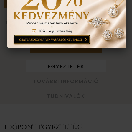
Személyes megtekintés a Budapest VII. kerület,
Király u. 1/b címen található üzletünkben történik.
VISSZA A TERMÉKEKHEZ
EGYEZTETÉS
TOVÁBBI INFORMÁCIÓ
TUDNIVALÓK
IDŐPONT EGYEZTETÉSE