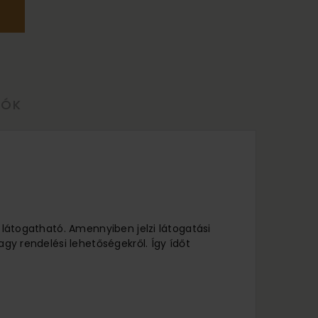
LÓK
l látogatható. Amennyiben jelzi látogatási
agy rendelési lehetőségekről. Így ídőt