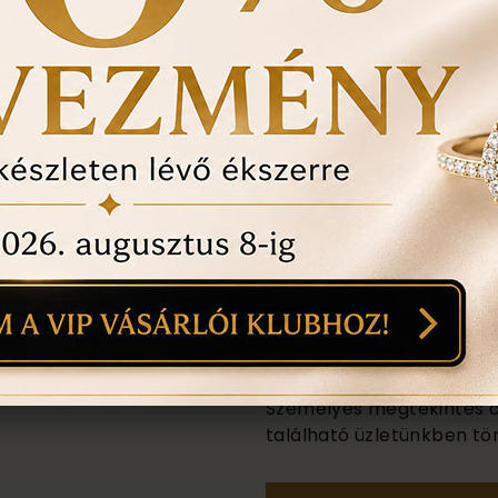
anyaga:
18 karátos
színe:
mint a képen
méret:
nem tudom
Személyes megtekintés a B
található üzletünkben tör