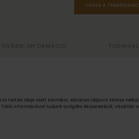
VISSZA A TERMÉKEKHEZ
TOVÁBBI INFORMÁCIÓ
TUDNIVA
tva tartási ideje alatt bármikor, előzetes időpont kérése nélkü
 Több információval tudunk szolgálni ékszereinkről, vásárlási v