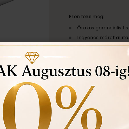
Ezen felül még:
Örökös garanciális tis
Ingyenes méret állítá
Vásárlási bizonylat a
felhasznált kövek min
Ékszertartó doboz és
Évente 1 alkalommal i
történt-e , mozgó kő, 
felfedezett hibákat in
ÉRDEKEL A TERM
darab
1