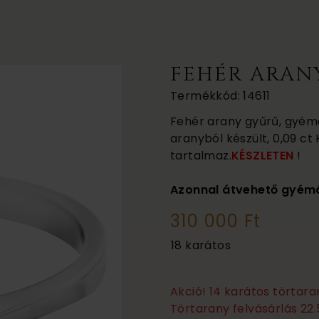
FEHÉR ARAN
Termékkód: 14611
Fehér arany gyűrű, gyémán
aranyból készült, 0,09 ct
tartalmaz.
KÉSZLETEN
!
Azonnal átvehető gyém
310 000 Ft
18 karátos
Akció! 14 karátos törtar
Törtarany felvásárlás 22.