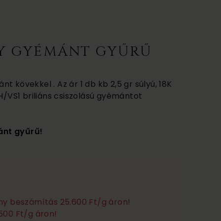
Y GYÉMÁNT GYŰRŰ
t kövekkel . Az ár 1 db kb 2,5 gr súlyú, 18K
 H/VS1 briliáns csiszolású gyémántot
ánt gyűrű!
any beszámítás 25.600 Ft/g áron!
500 Ft/g áron!