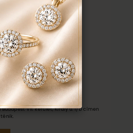
udapest VII. kerület, Király u. 1/b címen
ténik.