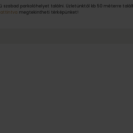
 szabad parkolóhelyet találni. Üzletünktől kb 50 méterre ta
kattintva
megtekintheti térképünket!