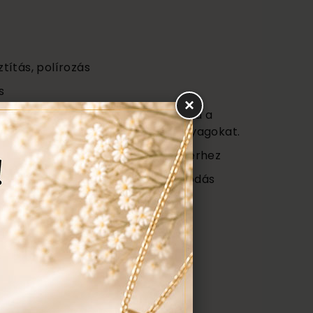
ztítás, polírozás
s
×
vagy (Certificate) mely tartalmazza a
őségét az ékszerben található anyagokat.
 ajándék tartó táska minden ékszerhez
ngyenes ellenőrzés, rejtett károsodás
repedés a gyűrűn stb. Az általunk
gyenesen javítjuk.
ÉK, AJÁNLATOT KÉREK