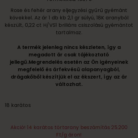
Rose és fehér arany eljegyzési gyűrű gyémánt
kövekkel. Az ár 1 db kb 2,1 gr súlyú, 18K aranyból
készült, 0,22 ct H/VS1 briliáns csiszolású gyémántot
tartalmaz.
A termék jelenleg nincs készleten, így a
megadott ár csak tájékoztató
jellegű.Megrendelés esetén az Ön igényeinek
megfelelő és árfekvésű alapanyagból,
drágakőből készítjük el az ékszert, így az ár
változhat.
245 000
18 karátos
Akció! 14 karátos törtarany beszámítás 25.200
Ft/g áron!