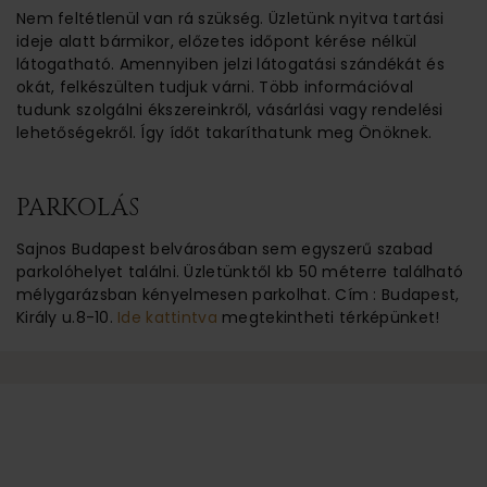
Nem feltétlenül van rá szükség. Üzletünk nyitva tartási
ideje alatt bármikor, előzetes időpont kérése nélkül
látogatható. Amennyiben jelzi látogatási szándékát és
okát, felkészülten tudjuk várni. Több információval
tudunk szolgálni ékszereinkről, vásárlási vagy rendelési
lehetőségekről. Így ídőt takaríthatunk meg Önöknek.
PARKOLÁS
Sajnos Budapest belvárosában sem egyszerű szabad
parkolóhelyet találni. Üzletünktől kb 50 méterre található
mélygarázsban kényelmesen parkolhat. Cím : Budapest,
Király u.8-10.
Ide kattintva
megtekintheti térképünket!