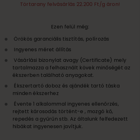
Törtarany felvásárlás 22.200 Ft/g áron!
Ezen felül még:
Örökös garanciális tisztítás, polírozás
Ingyenes méret állítás
Vásárlási bizonylat avagy (Certificate) mely
tartalmazza a felhasznált kövek minőségét az
ékszerben található anyagokat.
Ékszertartó doboz és ajándék tartó táska
minden ékszerhez
Évente 1 alkalommal ingyenes ellenőrzés,
rejtett károsodás történt-e , mozgó kő,
repedés a gyűrűn stb. Az általunk felfedezett
hibákat ingyenesen javítjuk.