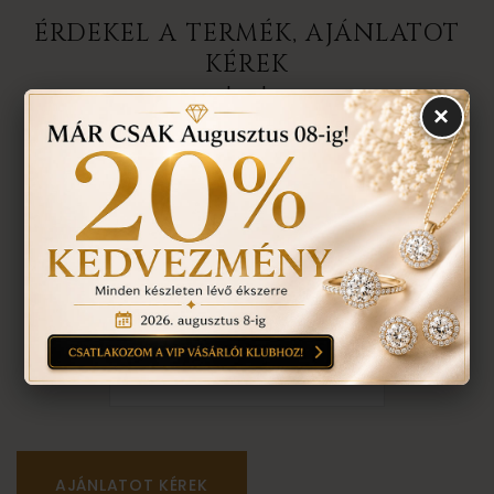
ÉRDEKEL A TERMÉK, AJÁNLATOT
KÉREK
darab
×
1
anyaga:
18 karátos
színe:
mint a képen
méret:
nem tudom