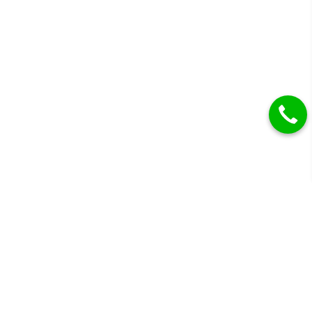
Gyémánt eljegyzési gyűrűk, karikagyűrűk és más
drágaköves ékszerek.