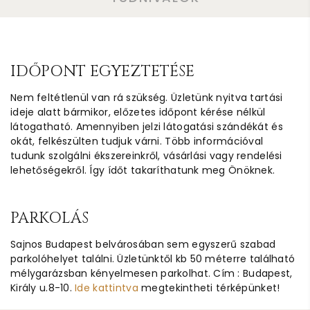
IDŐPONT EGYEZTETÉSE
Nem feltétlenül van rá szükség. Üzletünk nyitva tartási
ideje alatt bármikor, előzetes időpont kérése nélkül
látogatható. Amennyiben jelzi látogatási szándékát és
okát, felkészülten tudjuk várni. Több információval
tudunk szolgálni ékszereinkről, vásárlási vagy rendelési
lehetőségekről. Így ídőt takaríthatunk meg Önöknek.
PARKOLÁS
Sajnos Budapest belvárosában sem egyszerű szabad
parkolóhelyet találni. Üzletünktől kb 50 méterre található
mélygarázsban kényelmesen parkolhat. Cím : Budapest,
Király u.8-10.
Ide kattintva
megtekintheti térképünket!