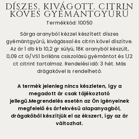
DÍSZES, KIVÁGOTT, CITRIN
KÖVES GYÉMÁNTGYŰRŰ
Termékkód: 10050
Sárga aranyból kézzel készített díszes
gyémántgyűrű, kivágással és citrin kővel díszítve.
Az ár 1 db kb 10,2 gr súlyú, 18K aranyból készült,
0,09 ct G/VS1 briliáns csiszolású gyémántot és 1,12
ct citrint tartalmaz. Rendelési idő: 3 hét. Más
drágakővel is rendelhető.
A termék jelenleg nincs készleten, így a
megadott ár csak tájékoztató
jellegű.Megrendelés esetén az Ön igényeinek
megfelelő és árfekvésű alapanyagból,
drágakőből készítjük el az ékszert, így az ár
változhat.
310 000