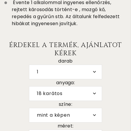
Évente 1 alkalommal ingyenes ellenőrzés,
rejtett károsodás történt-e , mozgó kő,
repedés a gyűrűn stb. Az általunk felfedezett
hibákat ingyenesen javítjuk.
ÉRDEKEL A TERMÉK, AJÁNLATOT
KÉREK
darab
1
anyaga:
18 karátos
színe:
mint a képen
méret: