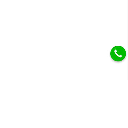
Gyémánt eljegyzési gyűrűk, karikagyűrűk és más
drágaköves ékszerek.