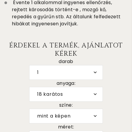
Évente 1 alkalommal ingyenes ellenőrzés,
rejtett károsodás történt-e , mozgó kő,
repedés a gyűrűn stb. Az általunk felfedezett
hibákat ingyenesen javítjuk.
ÉRDEKEL A TERMÉK, AJÁNLATOT
KÉREK
darab
1
anyaga:
18 karátos
színe:
mint a képen
méret: