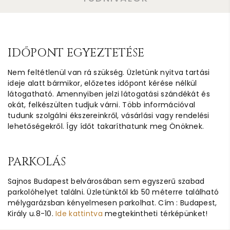
IDŐPONT EGYEZTETÉSE
Nem feltétlenül van rá szükség. Üzletünk nyitva tartási
ideje alatt bármikor, előzetes időpont kérése nélkül
látogatható. Amennyiben jelzi látogatási szándékát és
okát, felkészülten tudjuk várni. Több információval
tudunk szolgálni ékszereinkről, vásárlási vagy rendelési
lehetőségekről. Így ídőt takaríthatunk meg Önöknek.
PARKOLÁS
Sajnos Budapest belvárosában sem egyszerű szabad
parkolóhelyet találni. Üzletünktől kb 50 méterre található
mélygarázsban kényelmesen parkolhat. Cím : Budapest,
Király u.8-10.
Ide kattintva
megtekintheti térképünket!