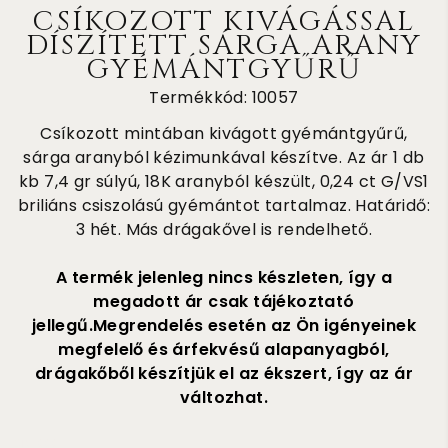
CSÍKOZOTT KIVÁGÁSSAL
DÍSZÍTETT SÁRGA ARANY
GYÉMÁNTGYŰRŰ
Termékkód: 10057
Csíkozott mintában kivágott gyémántgyűrű,
sárga aranyból kézimunkával készítve. Az ár 1 db
kb 7,4 gr súlyú, 18K aranyból készült, 0,24 ct G/VS1
briliáns csiszolású gyémántot tartalmaz. Határidő:
3 hét. Más drágakővel is rendelhető.
A termék jelenleg nincs készleten, így a
megadott ár csak tájékoztató
jellegű.Megrendelés esetén az Ön igényeinek
megfelelő és árfekvésű alapanyagból,
drágakőből készítjük el az ékszert, így az ár
változhat.
315 000