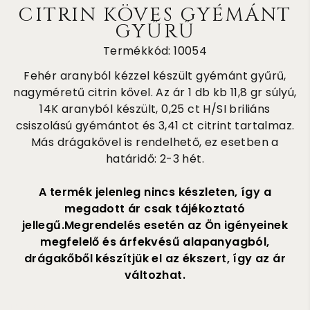
CITRIN KÖVES GYÉMÁNT
GYŰRŰ
Termékkód: 10054
Fehér aranyból kézzel készült gyémánt gyűrű,
nagyméretű citrin kővel. Az ár 1 db kb 11,8 gr súlyú,
14K aranyból készült, 0,25 ct H/SI briliáns
csiszolású gyémántot és 3,41 ct citrint tartalmaz.
Más drágakővel is rendelhető, ez esetben a
határidő: 2-3 hét.
A termék jelenleg nincs készleten, így a
megadott ár csak tájékoztató
jellegű.Megrendelés esetén az Ön igényeinek
megfelelő és árfekvésű alapanyagból,
drágakőből készítjük el az ékszert, így az ár
változhat.
1 550 000