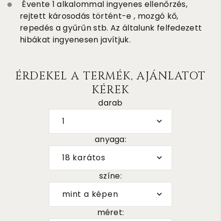
Évente 1 alkalommal ingyenes ellenőrzés,
rejtett károsodás történt-e , mozgó kő,
repedés a gyűrűn stb. Az általunk felfedezett
hibákat ingyenesen javítjuk.
ÉRDEKEL A TERMÉK, AJÁNLATOT
KÉREK
darab
1
anyaga:
18 karátos
színe:
mint a képen
méret: