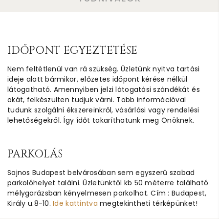
IDŐPONT EGYEZTETÉSE
Nem feltétlenül van rá szükség. Üzletünk nyitva tartási
ideje alatt bármikor, előzetes időpont kérése nélkül
látogatható. Amennyiben jelzi látogatási szándékát és
okát, felkészülten tudjuk várni. Több információval
tudunk szolgálni ékszereinkről, vásárlási vagy rendelési
lehetőségekről. Így ídőt takaríthatunk meg Önöknek.
PARKOLÁS
Sajnos Budapest belvárosában sem egyszerű szabad
parkolóhelyet találni. Üzletünktől kb 50 méterre található
mélygarázsban kényelmesen parkolhat. Cím : Budapest,
Király u.8-10.
Ide kattintva
megtekintheti térképünket!