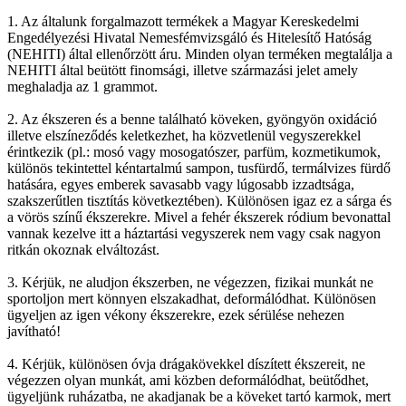
1. Az általunk forgalmazott termékek a Magyar Kereskedelmi
Engedélyezési Hivatal Nemesfémvizsgáló és Hitelesítő Hatóság
(NEHITI) által ellenőrzött áru. Minden olyan terméken megtalálja a
NEHITI által beütött finomsági, illetve származási jelet amely
meghaladja az 1 grammot.
2. Az ékszeren és a benne található köveken, gyöngyön oxidáció
illetve elszíneződés keletkezhet, ha közvetlenül vegyszerekkel
érintkezik (pl.: mosó vagy mosogatószer, parfüm, kozmetikumok,
különös tekintettel kéntartalmú sampon, tusfürdő, termálvizes fürdő
hatására, egyes emberek savasabb vagy lúgosabb izzadtsága,
szakszerűtlen tisztítás következtében). Különösen igaz ez a sárga és
a vörös színű ékszerekre. Mivel a fehér ékszerek ródium bevonattal
vannak kezelve itt a háztartási vegyszerek nem vagy csak nagyon
ritkán okoznak elváltozást.
3. Kérjük, ne aludjon ékszerben, ne végezzen, fizikai munkát ne
sportoljon mert könnyen elszakadhat, deformálódhat. Különösen
ügyeljen az igen vékony ékszerekre, ezek sérülése nehezen
javítható!
4. Kérjük, különösen óvja drágakövekkel díszített ékszereit, ne
végezzen olyan munkát, ami közben deformálódhat, beütődhet,
ügyeljünk ruházatba, ne akadjanak be a köveket tartó karmok, mert