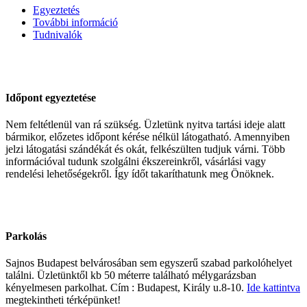
Egyeztetés
További információ
Tudnivalók
Időpont egyeztetése
Nem feltétlenül van rá szükség. Üzletünk nyitva tartási ideje alatt
bármikor, előzetes időpont kérése nélkül látogatható. Amennyiben
jelzi látogatási szándékát és okát, felkészülten tudjuk várni. Több
információval tudunk szolgálni ékszereinkről, vásárlási vagy
rendelési lehetőségekről. Így ídőt takaríthatunk meg Önöknek.
Parkolás
Sajnos Budapest belvárosában sem egyszerű szabad parkolóhelyet
találni. Üzletünktől kb 50 méterre található mélygarázsban
kényelmesen parkolhat. Cím : Budapest, Király u.8-10.
Ide kattintva
megtekintheti térképünket!