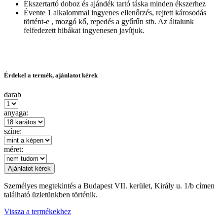
Ékszertartó doboz és ajándék tartó táska minden ékszerhez
Évente 1 alkalommal ingyenes ellenőrzés, rejtett károsodás
történt-e , mozgó kő, repedés a gyűrűn stb. Az általunk
felfedezett hibákat ingyenesen javítjuk.
Érdekel a termék, ajánlatot kérek
darab
anyaga:
színe:
méret:
Személyes megtekintés a Budapest VII. kerület, Király u. 1/b címen
található üzletünkben történik.
Vissza a termékekhez