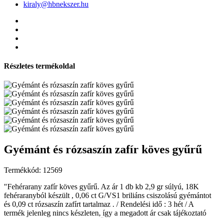
kiraly@hbnekszer.hu
Részletes termékoldal
Gyémánt és rózsaszín zafír köves gyűrű
Termékkód: 12569
"Fehérarany zafír köves gyűrű. Az ár 1 db kb 2,9 gr súlyú, 18K
fehéraranyból készült , 0,06 ct G/VS1 briliáns csiszolású gyémántot
és 0,09 ct rózsaszín zafírt tartalmaz . / Rendelési idő : 3 hét / A
termék jelenleg nincs készleten, így a megadott ár csak tájékoztató