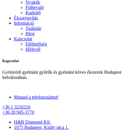
Nyakék
Fülbevaló
Karkötő
Ékszerjavítás
Információ
Tudástár
Blog
Kapcsolat
Elérhetőség
Hírlevél
Kapcsolat
Gyönyörű gyémánt gyűrűk és gyémánt köves ékszerek Budapest
belvárosában.
Mutasd a telefonszámot!
+36 1 3216216
+36 20 945-3770
H&B Diamond Kft.
1075 Budapest, Király utca 1.