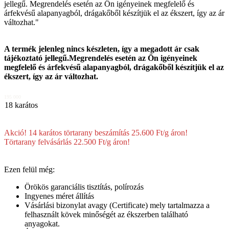
jellegű. Megrendelés esetén az Ön igényeinek megfelelő és
árfekvésű alapanyagból, drágakőből készítjük el az ékszert, így az ár
változhat."
A termék jelenleg nincs készleten, így a megadott ár csak
tájékoztató jellegű.Megrendelés esetén az Ön igényeinek
megfelelő és árfekvésű alapanyagból, drágakőből készítjük el az
ékszert, így az ár változhat.
195 000
18 karátos
Akció! 14 karátos törtarany beszámítás 25.600 Ft/g áron!
Törtarany felvásárlás 22.500 Ft/g áron!
Ezen felül még:
Örökös garanciális tisztítás, polírozás
Ingyenes méret állítás
Vásárlási bizonylat avagy (Certificate) mely tartalmazza a
felhasznált kövek minőségét az ékszerben található
anyagokat.