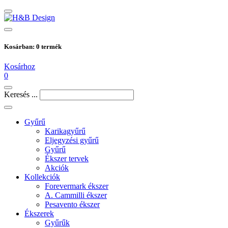
Kosárban:
0
termék
Kosárhoz
0
Keresés ...
Gyűrű
Karikagyűrű
Eljegyzési gyűrű
Gyűrű
Ékszer tervek
Akciók
Kollekciók
Forevermark ékszer
A. Cammilli ékszer
Pesavento ékszer
Ékszerek
Gyűrűk