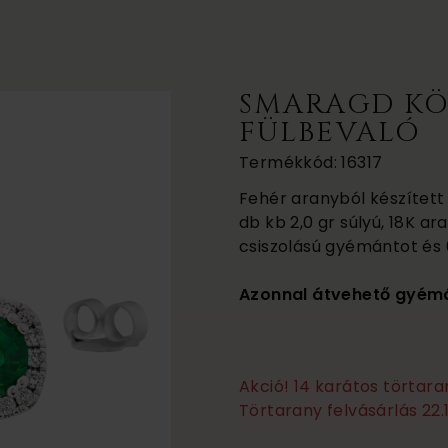
SMARAGD KÖ
FÜLBEVALÓ
Termékkód: 16317
Fehér aranyból készített
db kb 2,0 gr súlyú, 18K ara
csiszolású gyémántot és
Azonnal átvehető gyémá
Akció! 14 karátos törtar
Törtarany felvásárlás 22.