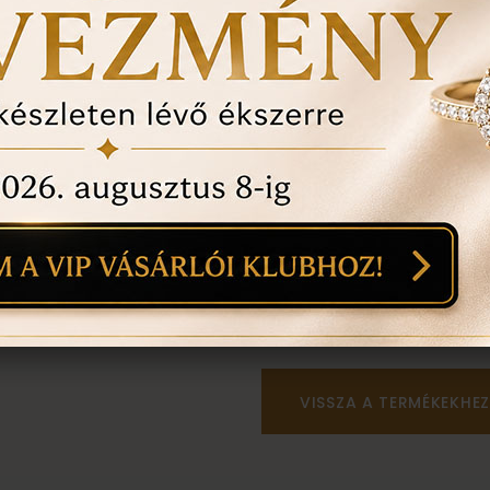
anyaga:
színe:
mint a képen
Személyes megtekintés a B
található üzletünkben tör
VISSZA A TERMÉKEKHEZ