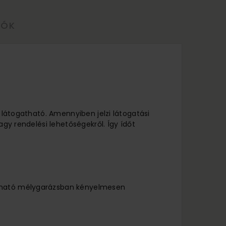
LÓK
l látogatható. Amennyiben jelzi látogatási
agy rendelési lehetőségekről. Így ídőt
lálható mélygarázsban kényelmesen