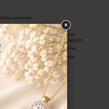
ztítás, polírozás
×
s
vagy (Certificate) mely tartalmazza a
őségét az ékszerben található anyagokat.
 ajándék tartó táska minden ékszerhez
ngyenes ellenőrzés, rejtett károsodás
repedés a gyűrűn stb. Az általunk
gyenesen javítjuk.
ÉK, AJÁNLATOT KÉREK