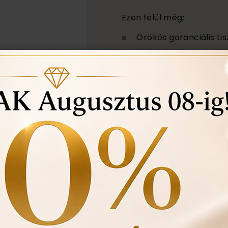
Ezen felül még:
Örökös garanciális tis
Ingyenes méret állítá
Vásárlási bizonylat a
felhasznált kövek min
Ékszertartó doboz és
Évente 1 alkalommal i
történt-e , mozgó kő, 
felfedezett hibákat in
ÉRDEKEL A TERM
darab
1