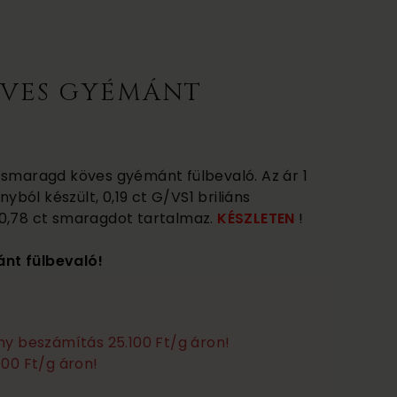
VES GYÉMÁNT
 smaragd köves gyémánt fülbevaló. Az ár 1
nyból készült, 0,19 ct G/VS1 briliáns
 0,78 ct smaragdot tartalmaz.
KÉSZLETEN
!
nt fülbevaló!
any beszámítás 25.100 Ft/g áron!
100 Ft/g áron!