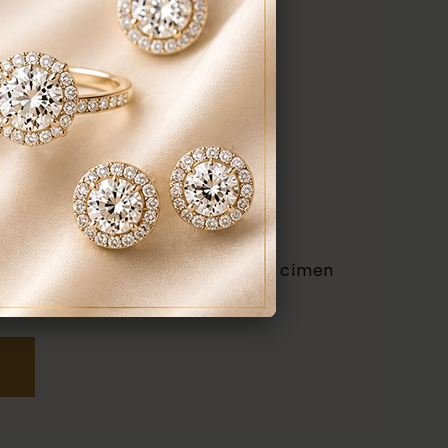
udapest VII. kerület, Király u. 1/b címen
ténik.