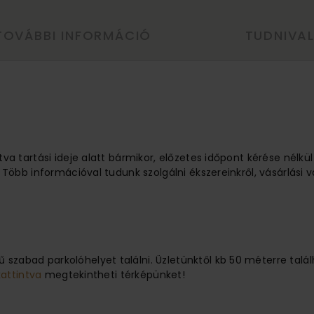
TOVÁBBI INFORMÁCIÓ
TUDNIVA
tva tartási ideje alatt bármikor, előzetes időpont kérése nélkü
 Több információval tudunk szolgálni ékszereinkről, vásárlási v
 szabad parkolóhelyet találni. Üzletünktől kb 50 méterre ta
kattintva
megtekintheti térképünket!