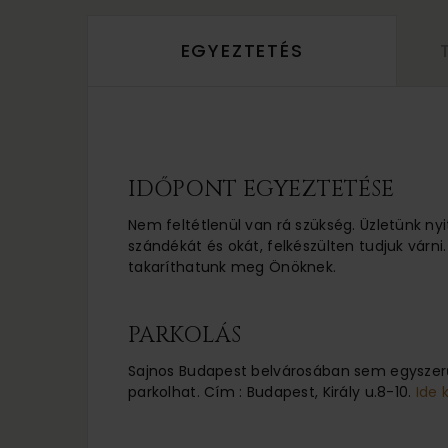
EGYEZTETÉS
IDŐPONT EGYEZTETÉSE
Nem feltétlenül van rá szükség. Üzletünk nyi
szándékát és okát, felkészülten tudjuk várni.
takaríthatunk meg Önöknek.
PARKOLÁS
Sajnos Budapest belvárosában sem egyszerű
parkolhat. Cím : Budapest, Király u.8-10.
Ide 