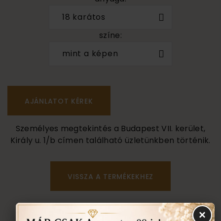
18 karátos
színe:
mint a képen
Személyes megtekintés a Budapest VII. kerület,
Király u. 1/b címen található üzletünkben történik.
VISSZA A TERMÉKEKHEZ
EGYEZTETÉS
×