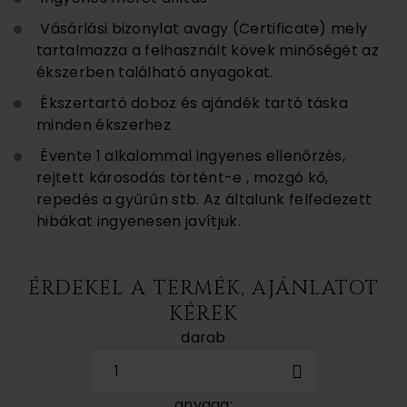
Vásárlási bizonylat avagy (Certificate) mely
tartalmazza a felhasznált kövek minőségét az
ékszerben található anyagokat.
Ékszertartó doboz és ajándék tartó táska
minden ékszerhez
Évente 1 alkalommal ingyenes ellenőrzés,
rejtett károsodás történt-e , mozgó kő,
repedés a gyűrűn stb. Az általunk felfedezett
hibákat ingyenesen javítjuk.
ÉRDEKEL A TERMÉK, AJÁNLATOT
KÉREK
darab
1
anyaga: