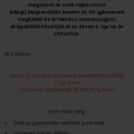
megadott ár csak tájékoztató
jellegű.Megrendelés esetén az Ön igényeinek
megfelelő és árfekvésű alapanyagból,
drágakőből készítjük el az ékszert, így az ár
változhat.
540 000
18 karátos
Akció! 14 karátos törtarany beszámítás 25.200
Ft/g áron!
Törtarany felvásárlás 22.200 Ft/g áron!
Ezen felül még:
Örökös garanciális tisztítás, polírozás
Ingyenes méret állítás