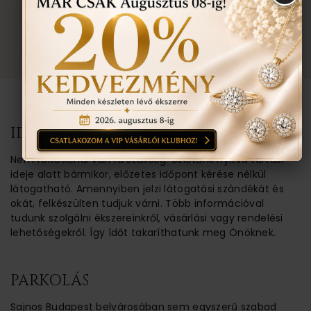
TOVÁBBI INFORMÁCIÓ
TUDNIVALÓK
IDŐPONT EGYEZTETÉSE
Nem feltétlenül van rá szükség. Üzletünk nyitva tartási
ideje alatt bármikor, előzetes időpont kérése nélkül
látogatható. Amennyiben jelzi látogatási szándékát és
okát, felkészülten tudjuk várni. Több információval
tudunk szolgálni ékszereinkről, vásárlási vagy rendelési
lehetőségekről. Így ídőt takaríthatunk meg Önöknek.
PARKOLÁS
Sajnos Budapest belvárosában sem egyszerű szabad