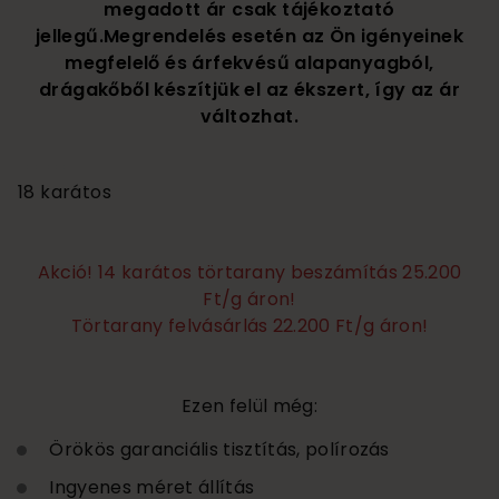
megadott ár csak tájékoztató
jellegű.Megrendelés esetén az Ön igényeinek
megfelelő és árfekvésű alapanyagból,
drágakőből készítjük el az ékszert, így az ár
változhat.
200 000
18 karátos
Akció! 14 karátos törtarany beszámítás 25.200
Ft/g áron!
Törtarany felvásárlás 22.200 Ft/g áron!
Ezen felül még:
Örökös garanciális tisztítás, polírozás
Ingyenes méret állítás