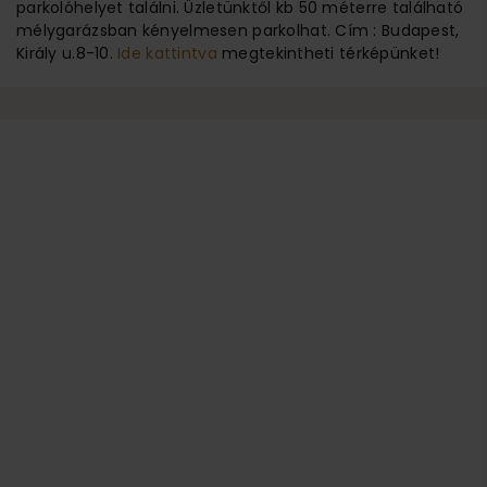
parkolóhelyet találni. Üzletünktől kb 50 méterre található
mélygarázsban kényelmesen parkolhat. Cím : Budapest,
Király u.8-10.
Ide kattintva
megtekintheti térképünket!