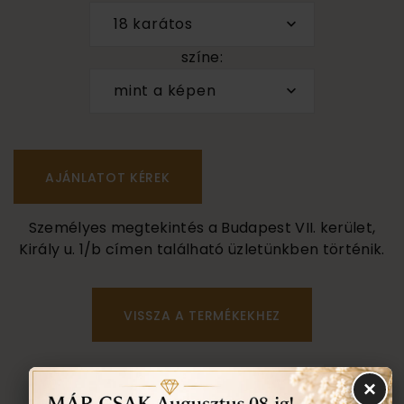
18 karátos
színe:
mint a képen
Személyes megtekintés a Budapest VII. kerület,
Király u. 1/b címen található üzletünkben történik.
VISSZA A TERMÉKEKHEZ
EGYEZTETÉS
×