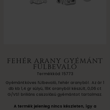
FEHÉR ARANY GYÉMÁNT
FÜLBEVALÓ
Termékkód: 15773
Gyémántköves fülbevaló, fehér aranyból . Az ár 1
db kb 1,4 gr súlyú, 18K aranyból készült, 0,06 ct
G/VS1 briliáns csiszolású gyémántot tartalmaz.
A termék jelenleg nincs készleten, így a