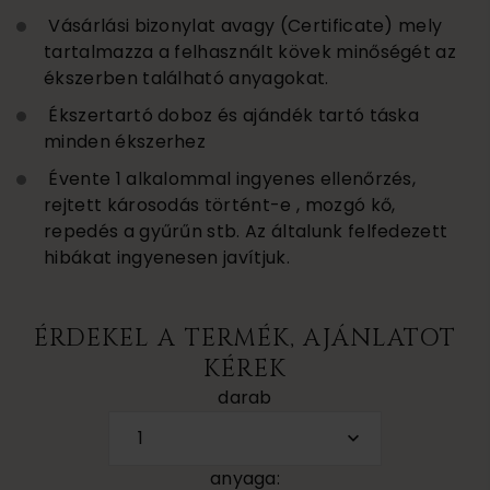
Vásárlási bizonylat avagy (Certificate) mely
tartalmazza a felhasznált kövek minőségét az
ékszerben található anyagokat.
Ékszertartó doboz és ajándék tartó táska
minden ékszerhez
Évente 1 alkalommal ingyenes ellenőrzés,
rejtett károsodás történt-e , mozgó kő,
repedés a gyűrűn stb. Az általunk felfedezett
hibákat ingyenesen javítjuk.
ÉRDEKEL A TERMÉK, AJÁNLATOT
KÉREK
darab
1
anyaga: