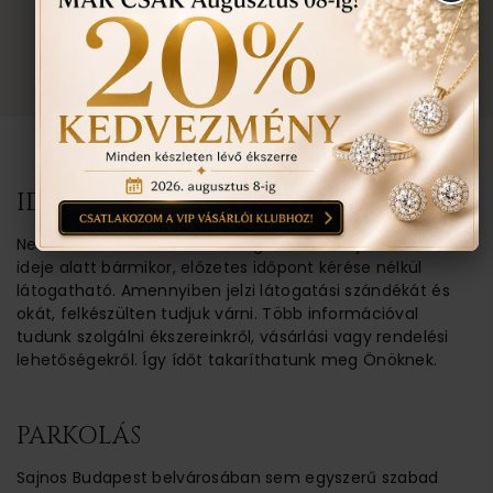
TOVÁBBI INFORMÁCIÓ
TUDNIVALÓK
IDŐPONT EGYEZTETÉSE
Nem feltétlenül van rá szükség. Üzletünk nyitva tartási
ideje alatt bármikor, előzetes időpont kérése nélkül
látogatható. Amennyiben jelzi látogatási szándékát és
okát, felkészülten tudjuk várni. Több információval
tudunk szolgálni ékszereinkről, vásárlási vagy rendelési
lehetőségekről. Így ídőt takaríthatunk meg Önöknek.
PARKOLÁS
Sajnos Budapest belvárosában sem egyszerű szabad