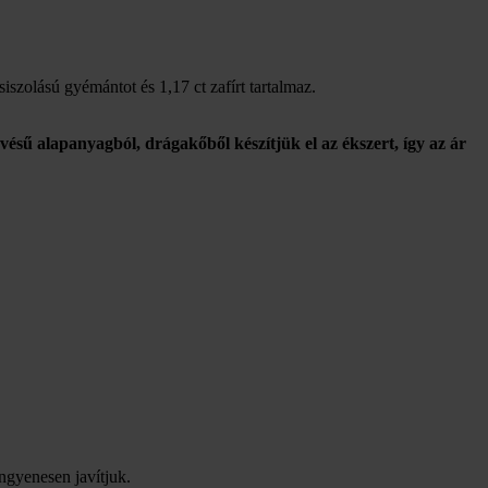
iszolású gyémántot és 1,17 ct zafírt tartalmaz.
vésű alapanyagból, drágakőből készítjük el az ékszert, így az ár
ingyenesen javítjuk.