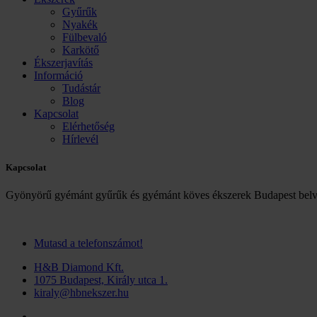
Gyűrűk
Nyakék
Fülbevaló
Karkötő
Ékszerjavítás
Információ
Tudástár
Blog
Kapcsolat
Elérhetőség
Hírlevél
Kapcsolat
Gyönyörű gyémánt gyűrűk és gyémánt köves ékszerek Budapest belv
Mutasd a telefonszámot!
H&B Diamond Kft.
1075 Budapest, Király utca 1.
kiraly@hbnekszer.hu