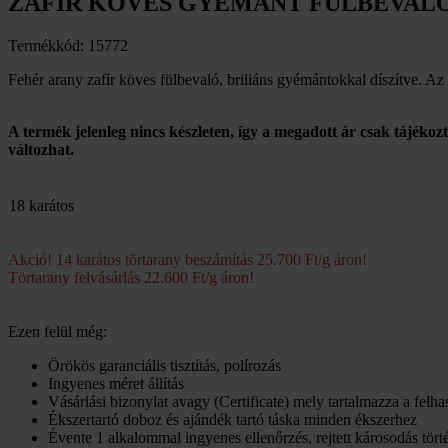
ZAFÍR KÖVES GYÉMÁNT FÜLBEVAL
Termékkód: 15772
Fehér arany zafír köves fülbevaló, briliáns gyémántokkal díszítve. Az 
A termék jelenleg nincs készleten, így a megadott ár csak tájékoz
változhat.
470 000
18 karátos
Akció! 14 karátos törtarany beszámítás 25.700 Ft/g áron!
Törtarany felvásárlás 22.600 Ft/g áron!
Ezen felül még:
Örökös garanciális tisztítás, polírozás
Ingyenes méret állítás
Vásárlási bizonylat avagy (Certificate) mely tartalmazza a felh
Ékszertartó doboz és ajándék tartó táska minden ékszerhez
Évente 1 alkalommal ingyenes ellenőrzés, rejtett károsodás törté