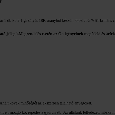
Ó
ár 1 db kb 2,1 gr súlyú, 18K aranyból készült, 0,08 ct G/VS1 briliáns cs
tató jellegű.Megrendelés esetén az Ön igényeinek megfelelő és árfek
asznált kövek minőségét az ékszerben található anyagokat.
nt-e , mozgó kő, repedés a gyűrűn stb. Az általunk felfedezett hibákat 