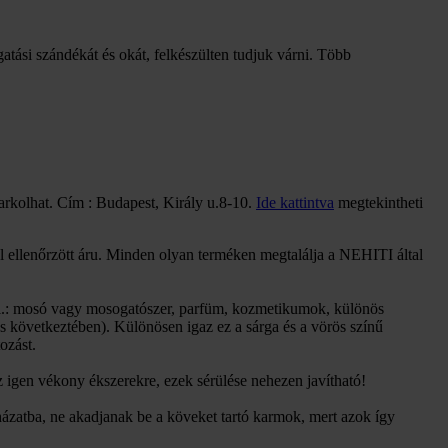
gatási szándékát és okát, felkészülten tudjuk várni. Több
arkolhat. Cím : Budapest, Király u.8-10.
Ide kattintva
megtekintheti
 ellenőrzött áru. Minden olyan terméken megtalálja a NEHITI által
 (pl.: mosó vagy mosogatószer, parfüm, kozmetikumok, különös
ás következtében). Különösen igaz ez a sárga és a vörös színű
ozást.
 igen vékony ékszerekre, ezek sérülése nehezen javítható!
ázatba, ne akadjanak be a köveket tartó karmok, mert azok így