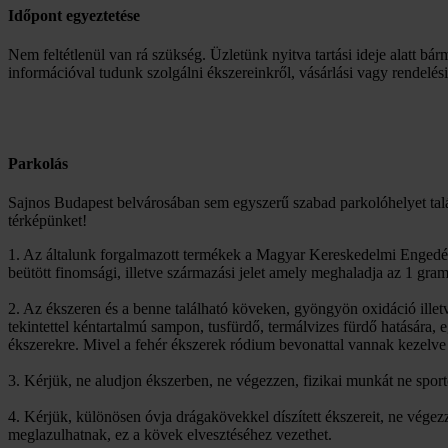
Időpont egyeztetése
Nem feltétlenül van rá szükség. Üzletünk nyitva tartási ideje alatt bár
információval tudunk szolgálni ékszereinkről, vásárlási vagy rendelés
Parkolás
Sajnos Budapest belvárosában sem egyszerű szabad parkolóhelyet talá
térképünket!
1. Az általunk forgalmazott termékek a Magyar Kereskedelmi Engedél
beütött finomsági, illetve származási jelet amely meghaladja az 1 gra
2. Az ékszeren és a benne található köveken, gyöngyön oxidáció ille
tekintettel kéntartalmú sampon, tusfürdő, termálvizes fürdő hatására,
ékszerekre. Mivel a fehér ékszerek ródium bevonattal vannak kezelve 
3. Kérjük, ne aludjon ékszerben, ne végezzen, fizikai munkát ne spor
4. Kérjük, különösen óvja drágakövekkel díszített ékszereit, ne vég
meglazulhatnak, ez a kövek elvesztéséhez vezethet.