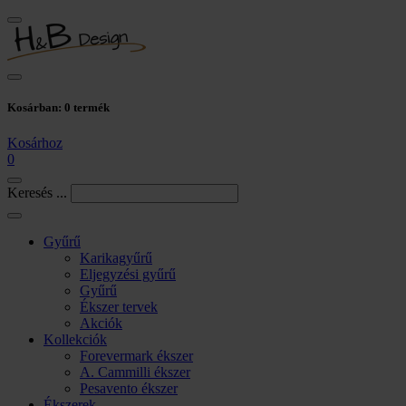
Kosárban:
0
termék
Kosárhoz
0
Keresés ...
Gyűrű
Karikagyűrű
Eljegyzési gyűrű
Gyűrű
Ékszer tervek
Akciók
Kollekciók
Forevermark ékszer
A. Cammilli ékszer
Pesavento ékszer
Ékszerek