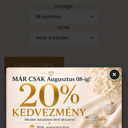
anyaga:
18 karátos
színe:
mint a képen
×
Személyes megtekintés a Budapest VII. kerület,
Király u. 1/b címen található üzletünkben történik.
VISSZA A TERMÉKEKHEZ