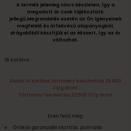
A termék jelenleg nincs készleten, így a
megadott ár csak tájékoztató
jellegű.Megrendelés esetén az Ön igényeinek
megfelelő és árfekvésű alapanyagból,
drágakőből készítjük el az ékszert, így az ár
változhat.
340 000
18 karátos
Akció! 14 karátos törtarany beszámítás 25.600
Ft/g áron!
Törtarany felvásárlás 22.500 Ft/g áron!
Ezen felül még:
Örökös garanciális tisztítás, polírozás