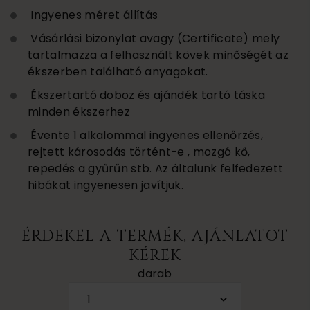
Ingyenes méret állítás
Vásárlási bizonylat avagy (Certificate) mely
tartalmazza a felhasznált kövek minőségét az
ékszerben található anyagokat.
Ékszertartó doboz és ajándék tartó táska
minden ékszerhez
Évente 1 alkalommal ingyenes ellenőrzés,
rejtett károsodás történt-e , mozgó kő,
repedés a gyűrűn stb. Az általunk felfedezett
hibákat ingyenesen javítjuk.
ÉRDEKEL A TERMÉK, AJÁNLATOT
KÉREK
darab
1