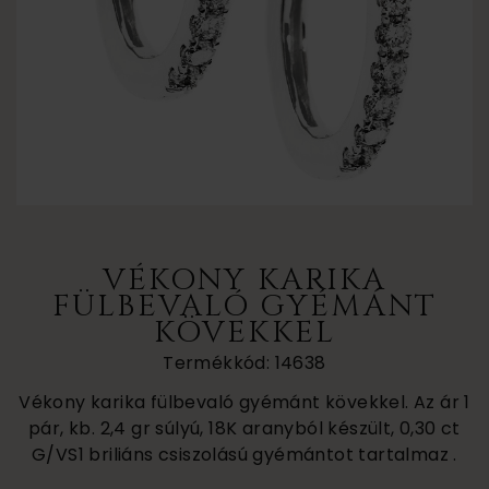
VÉKONY KARIKA
FÜLBEVALÓ GYÉMÁNT
KÖVEKKEL
Termékkód: 14638
Vékony karika fülbevaló gyémánt kövekkel. Az ár 1
pár, kb. 2,4 gr súlyú, 18K aranyból készült, 0,30 ct
G/VS1 briliáns csiszolású gyémántot tartalmaz .