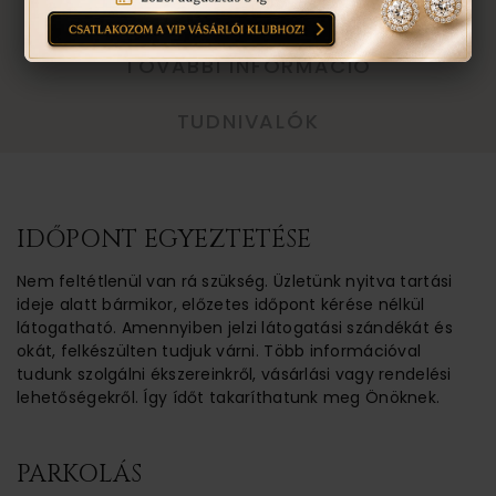
EGYEZTETÉS
TOVÁBBI INFORMÁCIÓ
TUDNIVALÓK
IDŐPONT EGYEZTETÉSE
Nem feltétlenül van rá szükség. Üzletünk nyitva tartási
ideje alatt bármikor, előzetes időpont kérése nélkül
látogatható. Amennyiben jelzi látogatási szándékát és
okát, felkészülten tudjuk várni. Több információval
tudunk szolgálni ékszereinkről, vásárlási vagy rendelési
lehetőségekről. Így ídőt takaríthatunk meg Önöknek.
PARKOLÁS