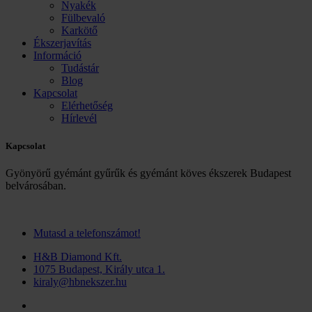
Nyakék
Fülbevaló
Karkötő
Ékszerjavítás
Információ
Tudástár
Blog
Kapcsolat
Elérhetőség
Hírlevél
Kapcsolat
Gyönyörű gyémánt gyűrűk és gyémánt köves ékszerek Budapest
belvárosában.
Mutasd a telefonszámot!
H&B Diamond Kft.
1075 Budapest, Király utca 1.
kiraly@hbnekszer.hu