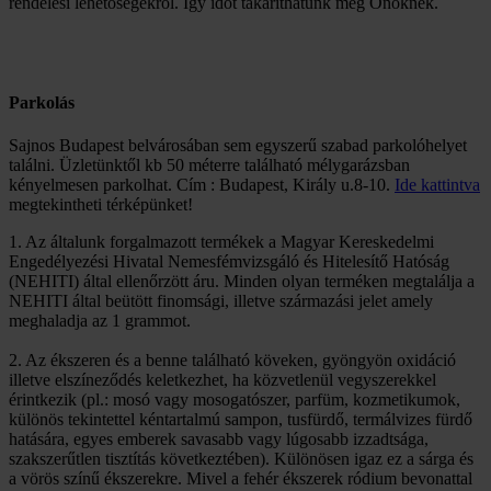
rendelési lehetőségekről. Így ídőt takaríthatunk meg Önöknek.
Parkolás
Sajnos Budapest belvárosában sem egyszerű szabad parkolóhelyet
találni. Üzletünktől kb 50 méterre található mélygarázsban
kényelmesen parkolhat. Cím : Budapest, Király u.8-10.
Ide kattintva
megtekintheti térképünket!
1. Az általunk forgalmazott termékek a Magyar Kereskedelmi
Engedélyezési Hivatal Nemesfémvizsgáló és Hitelesítő Hatóság
(NEHITI) által ellenőrzött áru. Minden olyan terméken megtalálja a
NEHITI által beütött finomsági, illetve származási jelet amely
meghaladja az 1 grammot.
2. Az ékszeren és a benne található köveken, gyöngyön oxidáció
illetve elszíneződés keletkezhet, ha közvetlenül vegyszerekkel
érintkezik (pl.: mosó vagy mosogatószer, parfüm, kozmetikumok,
különös tekintettel kéntartalmú sampon, tusfürdő, termálvizes fürdő
hatására, egyes emberek savasabb vagy lúgosabb izzadtsága,
szakszerűtlen tisztítás következtében). Különösen igaz ez a sárga és
a vörös színű ékszerekre. Mivel a fehér ékszerek ródium bevonattal