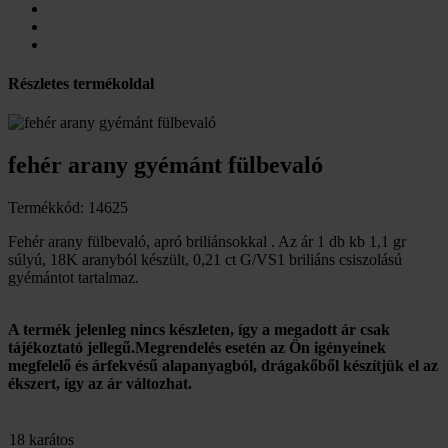
Részletes termékoldal
fehér arany gyémánt fülbevaló
Termékkód: 14625
Fehér arany fülbevaló, apró briliánsokkal . Az ár 1 db kb 1,1 gr
súlyú, 18K aranyból készült, 0,21 ct G/VS1 briliáns csiszolású
gyémántot tartalmaz.
A termék jelenleg nincs készleten, így a megadott ár csak
tájékoztató jellegű.Megrendelés esetén az Ön igényeinek
megfelelő és árfekvésű alapanyagból, drágakőből készítjük el az
ékszert, így az ár változhat.
210 000
18 karátos