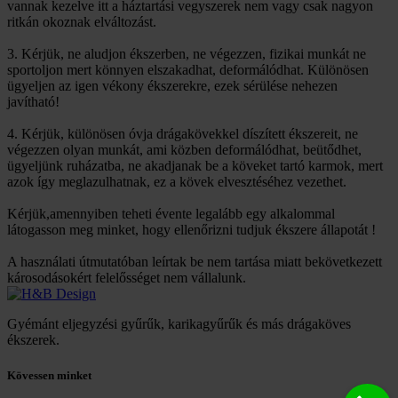
vannak kezelve itt a háztartási vegyszerek nem vagy csak nagyon
ritkán okoznak elváltozást.
3. Kérjük, ne aludjon ékszerben, ne végezzen, fizikai munkát ne
sportoljon mert könnyen elszakadhat, deformálódhat. Különösen
ügyeljen az igen vékony ékszerekre, ezek sérülése nehezen
javítható!
4. Kérjük, különösen óvja drágakövekkel díszített ékszereit, ne
végezzen olyan munkát, ami közben deformálódhat, beütődhet,
ügyeljünk ruházatba, ne akadjanak be a köveket tartó karmok, mert
azok így meglazulhatnak, ez a kövek elvesztéséhez vezethet.
Kérjük,amennyiben teheti évente legalább egy alkalommal
látogasson meg minket, hogy ellenőrizni tudjuk ékszere állapotát !
A használati útmutatóban leírtak be nem tartása miatt bekövetkezett
károsodásokért felelősséget nem vállalunk.
Gyémánt eljegyzési gyűrűk, karikagyűrűk és más drágaköves
ékszerek.
Kövessen minket