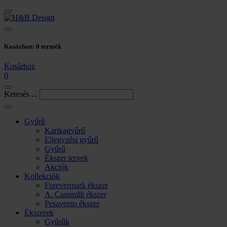
Kosárban:
0
termék
Kosárhoz
0
Keresés ...
Gyűrű
Karikagyűrű
Eljegyzési gyűrű
Gyűrű
Ékszer tervek
Akciók
Kollekciók
Forevermark ékszer
A. Cammilli ékszer
Pesavento ékszer
Ékszerek
Gyűrűk