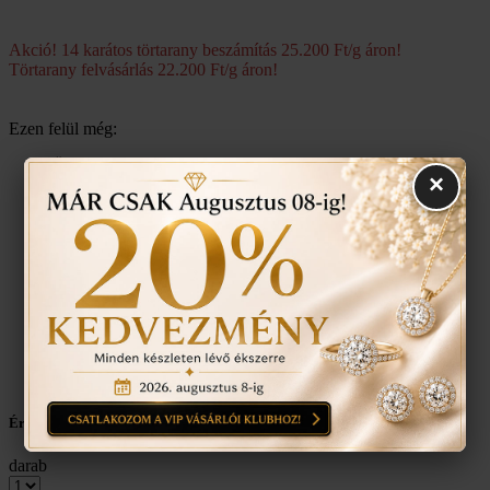
Akció! 14 karátos törtarany beszámítás 25.200 Ft/g áron!
Törtarany felvásárlás 22.200 Ft/g áron!
Ezen felül még:
Örökös garanciális tisztítás, polírozás
×
Ingyenes méret állítás
Vásárlási bizonylat avagy (Certificate) mely tartalmazza a
felhasznált kövek minőségét az ékszerben található
anyagokat.
Ékszertartó doboz és ajándék tartó táska minden ékszerhez
Évente 1 alkalommal ingyenes ellenőrzés, rejtett károsodás
történt-e , mozgó kő, repedés a gyűrűn stb. Az általunk
felfedezett hibákat ingyenesen javítjuk.
Érdekel a termék, ajánlatot kérek
darab