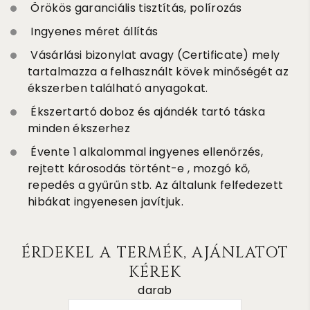
Örökös garanciális tisztítás, polírozás
Ingyenes méret állítás
Vásárlási bizonylat avagy (Certificate) mely
tartalmazza a felhasznált kövek minőségét az
ékszerben található anyagokat.
Ékszertartó doboz és ajándék tartó táska
minden ékszerhez
Évente 1 alkalommal ingyenes ellenőrzés,
rejtett károsodás történt-e , mozgó kő,
repedés a gyűrűn stb. Az általunk felfedezett
hibákat ingyenesen javítjuk.
ÉRDEKEL A TERMÉK, AJÁNLATOT
KÉREK
darab