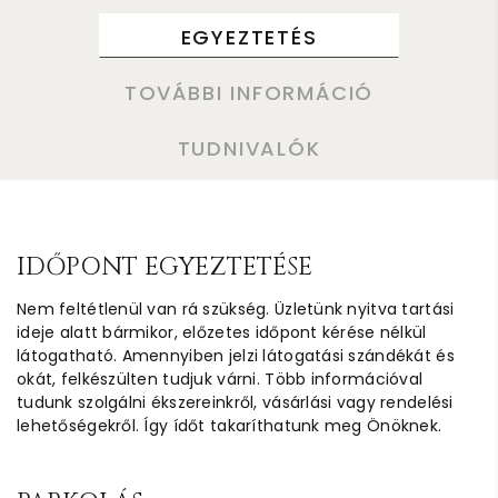
EGYEZTETÉS
TOVÁBBI INFORMÁCIÓ
TUDNIVALÓK
IDŐPONT EGYEZTETÉSE
Nem feltétlenül van rá szükség. Üzletünk nyitva tartási
ideje alatt bármikor, előzetes időpont kérése nélkül
látogatható. Amennyiben jelzi látogatási szándékát és
okát, felkészülten tudjuk várni. Több információval
tudunk szolgálni ékszereinkről, vásárlási vagy rendelési
lehetőségekről. Így ídőt takaríthatunk meg Önöknek.