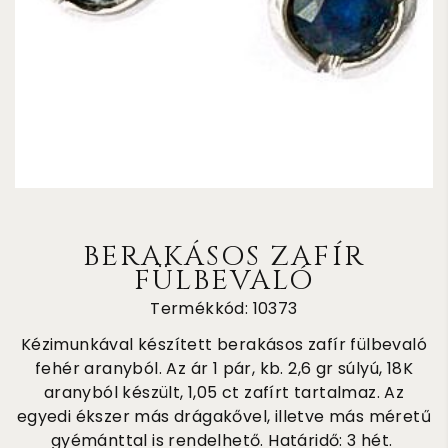
BERAKÁSOS ZAFÍR
FÜLBEVALÓ
Termékkód: 10373
Kézimunkával készített berakásos zafír fülbevaló
fehér aranyból. Az ár 1 pár, kb. 2,6 gr súlyú, 18K
aranyból készült, 1,05 ct zafírt tartalmaz. Az
egyedi ékszer más drágakővel, illetve más méretű
gyémánttal is rendelhető. Határidő: 3 hét.