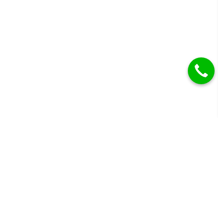
Gyémánt eljegyzési gyűrűk, karikagyűrűk és más
drágaköves ékszerek.