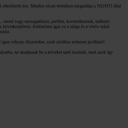
 ellenőrzött áru. Minden olyan terméken megtalálja a NEHITI által
 (pl.: mosó vagy mosogatószer, parfüm, kozmetikumok, különös
ás következtében). Különösen igaz ez a sárga és a vörös színű
ozást.
 igen vékony ékszerekre, ezek sérülése nehezen javítható!
ázatba, ne akadjanak be a köveket tartó karmok, mert azok így