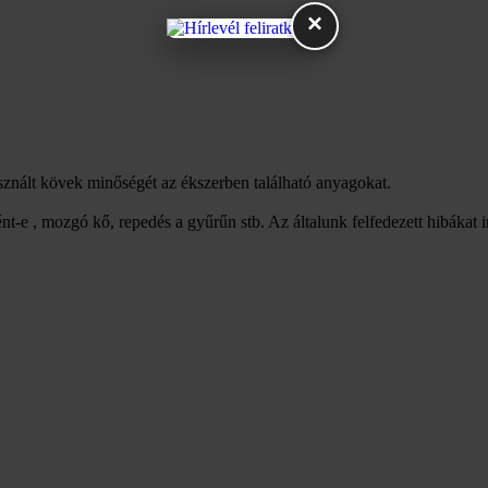
×
asznált kövek minőségét az ékszerben található anyagokat.
nt-e , mozgó kő, repedés a gyűrűn stb. Az általunk felfedezett hibákat 