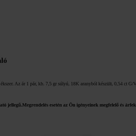
aló
ékszer. Az ár 1 pár, kb. 7,5 gr súlyú, 18K aranyból készült, 0,54 ct G/
tató jellegű.Megrendelés esetén az Ön igényeinek megfelelő és árfek