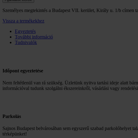
Személyes megtekintés a Budapest VII. kerület, Király u. 1/b címen ta
Vissza a termékekhez
Egyeztetés
További információ
Tudnivalók
Időpont egyeztetése
Nem feltétlenül van rá szükség. Üzletünk nyitva tartási ideje alatt bár
információval tudunk szolgálni ékszereinkről, vásárlási vagy rendelés
Parkolás
Sajnos Budapest belvárosában sem egyszerű szabad parkolóhelyet talá
térképünket!