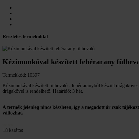
Részletes termékoldal
Kézimunkával készített fehérarany fülbev
Termékkód: 10397
Kézimunkával készített fülbevaló - fehér aranyból készült drágaköves 
drágakővel is rendelhető. Határidő: 3 hét.
A termék jelenleg nincs készleten, így a megadott ár csak tájékoz
változhat.
500 000
18 karátos