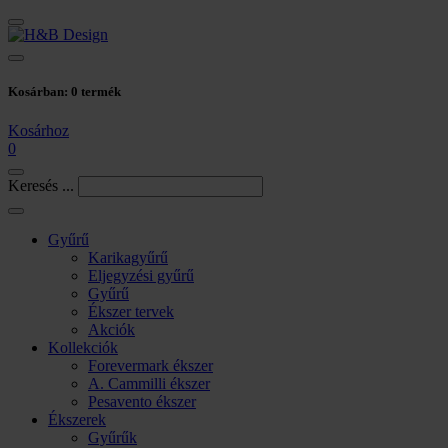
Kosárban:
0
termék
Kosárhoz
0
Keresés ...
Gyűrű
Karikagyűrű
Eljegyzési gyűrű
Gyűrű
Ékszer tervek
Akciók
Kollekciók
Forevermark ékszer
A. Cammilli ékszer
Pesavento ékszer
Ékszerek
Gyűrűk