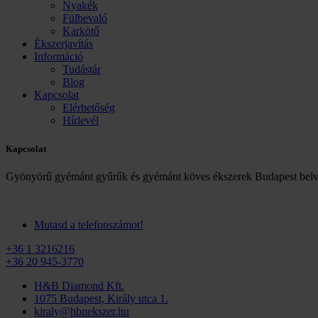
Nyakék
Fülbevaló
Karkötő
Ékszerjavítás
Információ
Tudástár
Blog
Kapcsolat
Elérhetőség
Hírlevél
Kapcsolat
Gyönyörű gyémánt gyűrűk és gyémánt köves ékszerek Budapest belv
Mutasd a telefonszámot!
+36 1 3216216
+36 20 945-3770
H&B Diamond Kft.
1075 Budapest, Király utca 1.
kiraly@hbnekszer.hu