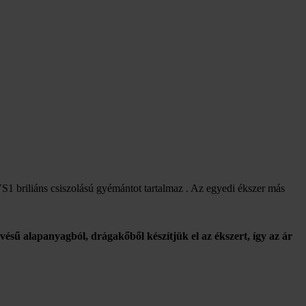
VS1 briliáns csiszolású gyémántot tartalmaz . Az egyedi ékszer más
vésű alapanyagból, drágakőből készítjük el az ékszert, így az ár