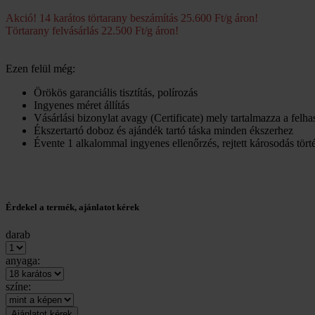
Akció! 14 karátos törtarany beszámítás 25.600 Ft/g áron!
Törtarany felvásárlás 22.500 Ft/g áron!
Ezen felül még:
Örökös garanciális tisztítás, polírozás
Ingyenes méret állítás
Vásárlási bizonylat avagy (Certificate) mely tartalmazza a felh
Ékszertartó doboz és ajándék tartó táska minden ékszerhez
Évente 1 alkalommal ingyenes ellenőrzés, rejtett károsodás törté
Érdekel a termék, ajánlatot kérek
darab
anyaga:
színe: