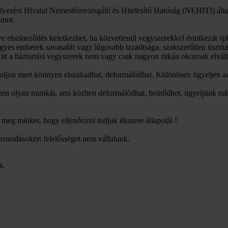
yezési Hivatal Nemesfémvizsgáló és Hitelesítő Hatóság (NEHITI) által
mmot.
tve elszíneződés keletkezhet, ha közvetlenül vegyszerekkel érintkezik
 egyes emberek savasabb vagy lúgosabb izzadtsága, szakszerűtlen tisztít
itt a háztartási vegyszerek nem vagy csak nagyon ritkán okoznak elvált
toljon mert könnyen elszakadhat, deformálódhat. Különösen ügyeljen az
ezzen olyan munkát, ami közben deformálódhat, beütődhet, ügyeljünk ruh
eg minket, hogy ellenőrizni tudjuk ékszere állapotát !
árosodásokért felelősséget nem vállalunk.
k.