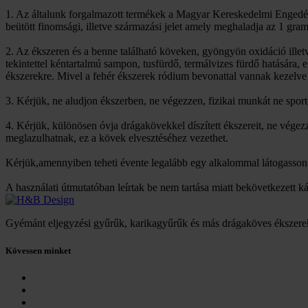
1. Az általunk forgalmazott termékek a Magyar Kereskedelmi Engedél
beütött finomsági, illetve származási jelet amely meghaladja az 1 gra
2. Az ékszeren és a benne található köveken, gyöngyön oxidáció ille
tekintettel kéntartalmú sampon, tusfürdő, termálvizes fürdő hatására,
ékszerekre. Mivel a fehér ékszerek ródium bevonattal vannak kezelve 
3. Kérjük, ne aludjon ékszerben, ne végezzen, fizikai munkát ne spor
4. Kérjük, különösen óvja drágakövekkel díszített ékszereit, ne vég
meglazulhatnak, ez a kövek elvesztéséhez vezethet.
Kérjük,amennyiben teheti évente legalább egy alkalommal látogasson m
A használati útmutatóban leírtak be nem tartása miatt bekövetkezett k
Gyémánt eljegyzési gyűrűk, karikagyűrűk és más drágaköves ékszere
Kövessen minket