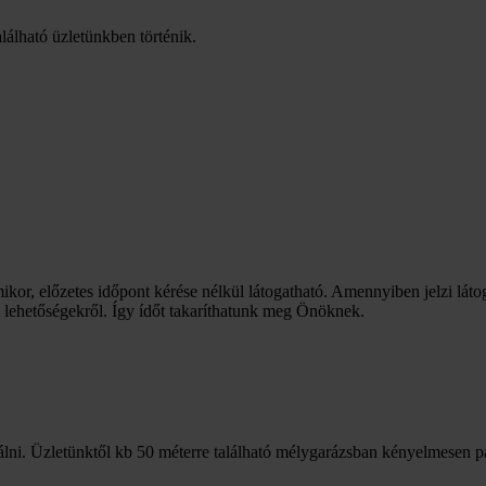
lálható üzletünkben történik.
mikor, előzetes időpont kérése nélkül látogatható. Amennyiben jelzi láto
i lehetőségekről. Így ídőt takaríthatunk meg Önöknek.
lni. Üzletünktől kb 50 méterre található mélygarázsban kényelmesen p