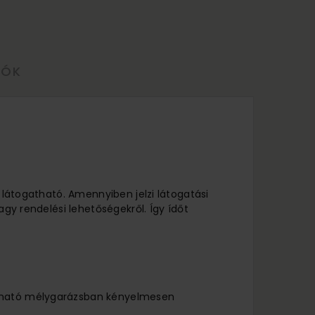
LÓK
l látogatható. Amennyiben jelzi látogatási
agy rendelési lehetőségekről. Így ídőt
lálható mélygarázsban kényelmesen