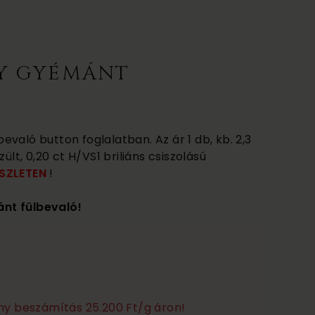
Y GYÉMÁNT
való button foglalatban. Az ár 1 db, kb. 2,3
ült, 0,20 ct H/VS1 briliáns csiszolású
SZLETEN
!
nt fülbevaló!
any beszámítás 25.200 Ft/g áron!