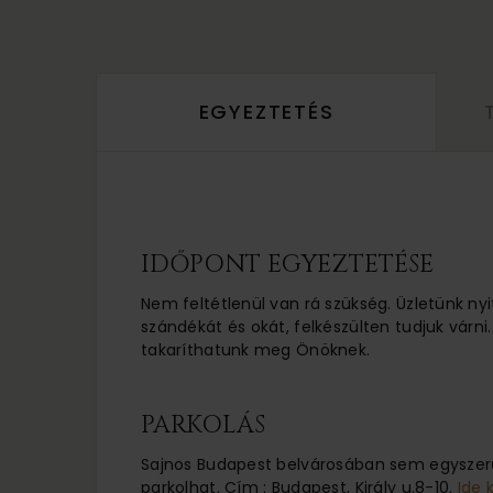
EGYEZTETÉS
IDŐPONT EGYEZTETÉSE
Nem feltétlenül van rá szükség. Üzletünk nyi
szándékát és okát, felkészülten tudjuk várni.
takaríthatunk meg Önöknek.
PARKOLÁS
Sajnos Budapest belvárosában sem egyszerű
parkolhat. Cím : Budapest, Király u.8-10.
Ide 