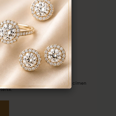
udapest VII. kerület, Király u. 1/b címen
ténik.