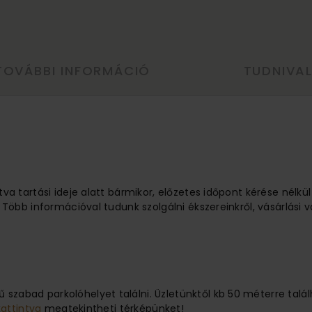
TOVÁBBI INFORMÁCIÓ
TUDNIVA
tva tartási ideje alatt bármikor, előzetes időpont kérése nélkü
 Több információval tudunk szolgálni ékszereinkről, vásárlási v
 szabad parkolóhelyet találni. Üzletünktől kb 50 méterre ta
kattintva
megtekintheti térképünket!