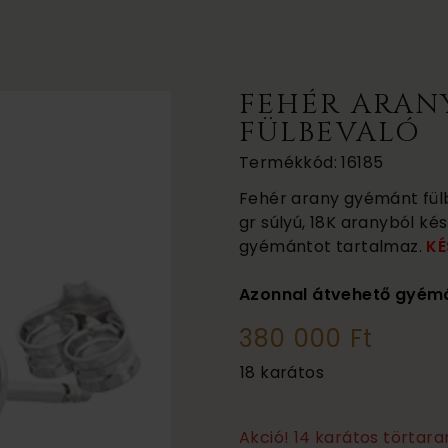
FEHÉR ARAN
FÜLBEVALÓ
Termékkód: 16185
Fehér arany gyémánt fülbe
gr súlyú, 18K aranyból kész
gyémántot tartalmaz.
KÉ
Azonnal átvehető gyémá
380 000 Ft
18 karátos
Akció! 14 karátos törtar