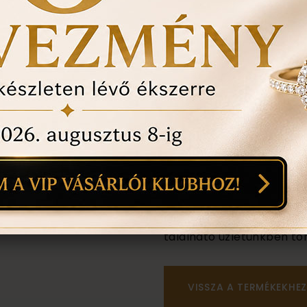
1
anyaga:
18 karátos
színe:
mint a képen
Személyes megtekintés a B
található üzletünkben tör
VISSZA A TERMÉKEKHEZ