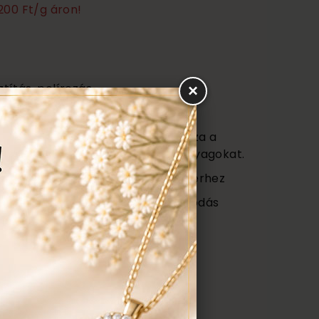
200 Ft/g áron!
ztítás, polírozás
×
s
vagy (Certificate) mely tartalmazza a
őségét az ékszerben található anyagokat.
 ajándék tartó táska minden ékszerhez
ngyenes ellenőrzés, rejtett károsodás
repedés a gyűrűn stb. Az általunk
gyenesen javítjuk.
ÉK, AJÁNLATOT KÉREK