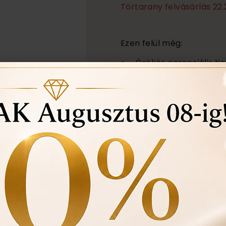
Törtarany felvásárlás 22.
Ezen felül még:
Örökös garanciális tis
Ingyenes méret állítá
Vásárlási bizonylat a
felhasznált kövek min
Ékszertartó doboz és
Évente 1 alkalommal i
történt-e , mozgó kő, 
felfedezett hibákat in
ÉRDEKEL A TERM
darab