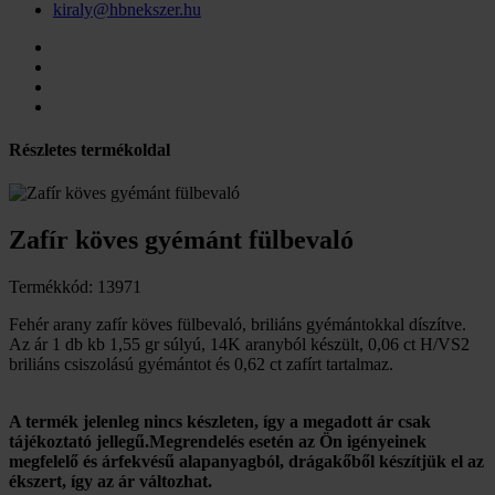
kiraly@hbnekszer.hu
Részletes termékoldal
Zafír köves gyémánt fülbevaló
Termékkód: 13971
Fehér arany zafír köves fülbevaló, briliáns gyémántokkal díszítve.
Az ár 1 db kb 1,55 gr súlyú, 14K aranyból készült, 0,06 ct H/VS2
briliáns csiszolású gyémántot és 0,62 ct zafírt tartalmaz.
A termék jelenleg nincs készleten, így a megadott ár csak
tájékoztató jellegű.Megrendelés esetén az Ön igényeinek
megfelelő és árfekvésű alapanyagból, drágakőből készítjük el az
ékszert, így az ár változhat.