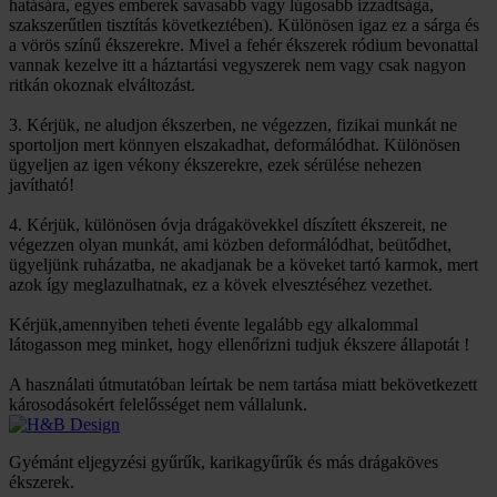
hatására, egyes emberek savasabb vagy lúgosabb izzadtsága,
szakszerűtlen tisztítás következtében). Különösen igaz ez a sárga és
a vörös színű ékszerekre. Mivel a fehér ékszerek ródium bevonattal
vannak kezelve itt a háztartási vegyszerek nem vagy csak nagyon
ritkán okoznak elváltozást.
3. Kérjük, ne aludjon ékszerben, ne végezzen, fizikai munkát ne
sportoljon mert könnyen elszakadhat, deformálódhat. Különösen
ügyeljen az igen vékony ékszerekre, ezek sérülése nehezen
javítható!
4. Kérjük, különösen óvja drágakövekkel díszített ékszereit, ne
végezzen olyan munkát, ami közben deformálódhat, beütődhet,
ügyeljünk ruházatba, ne akadjanak be a köveket tartó karmok, mert
azok így meglazulhatnak, ez a kövek elvesztéséhez vezethet.
Kérjük,amennyiben teheti évente legalább egy alkalommal
látogasson meg minket, hogy ellenőrizni tudjuk ékszere állapotát !
A használati útmutatóban leírtak be nem tartása miatt bekövetkezett
károsodásokért felelősséget nem vállalunk.
Gyémánt eljegyzési gyűrűk, karikagyűrűk és más drágaköves
ékszerek.