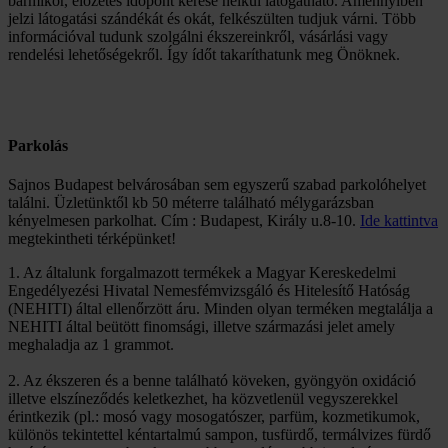
bármikor, előzetes időpont kérése nélkül látogatható. Amennyiben
jelzi látogatási szándékát és okát, felkészülten tudjuk várni. Több
információval tudunk szolgálni ékszereinkről, vásárlási vagy
rendelési lehetőségekről. Így ídőt takaríthatunk meg Önöknek.
Parkolás
Sajnos Budapest belvárosában sem egyszerű szabad parkolóhelyet
találni. Üzletünktől kb 50 méterre található mélygarázsban
kényelmesen parkolhat. Cím : Budapest, Király u.8-10.
Ide kattintva
megtekintheti térképünket!
1. Az általunk forgalmazott termékek a Magyar Kereskedelmi
Engedélyezési Hivatal Nemesfémvizsgáló és Hitelesítő Hatóság
(NEHITI) által ellenőrzött áru. Minden olyan terméken megtalálja a
NEHITI által beütött finomsági, illetve származási jelet amely
meghaladja az 1 grammot.
2. Az ékszeren és a benne található köveken, gyöngyön oxidáció
illetve elszíneződés keletkezhet, ha közvetlenül vegyszerekkel
érintkezik (pl.: mosó vagy mosogatószer, parfüm, kozmetikumok,
különös tekintettel kéntartalmú sampon, tusfürdő, termálvizes fürdő