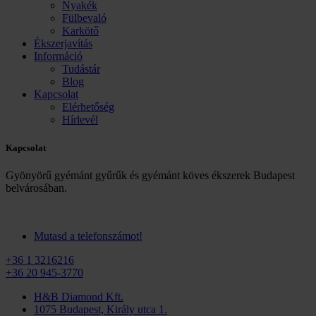
Nyakék
Fülbevaló
Karkötő
Ékszerjavítás
Információ
Tudástár
Blog
Kapcsolat
Elérhetőség
Hírlevél
Kapcsolat
Gyönyörű gyémánt gyűrűk és gyémánt köves ékszerek Budapest
belvárosában.
Mutasd a telefonszámot!
+36 1 3216216
+36 20 945-3770
H&B Diamond Kft.
1075 Budapest, Király utca 1.