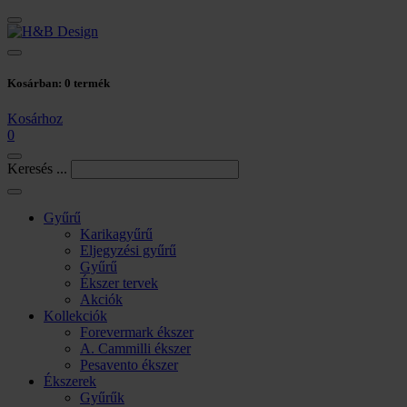
Kosárban:
0
termék
Kosárhoz
0
Keresés ...
Gyűrű
Karikagyűrű
Eljegyzési gyűrű
Gyűrű
Ékszer tervek
Akciók
Kollekciók
Forevermark ékszer
A. Cammilli ékszer
Pesavento ékszer
Ékszerek
Gyűrűk