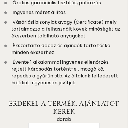
Örökös garanciális tisztítás, polírozás
Ingyenes méret állítás
Vásárlási bizonylat avagy (Certificate) mely
tartalmazza a felhasznált kövek minőségét az
ékszerben található anyagokat.
Ékszertartó doboz és ajándék tartó táska
minden ékszerhez
Évente 1 alkalommal ingyenes ellenőrzés,
rejtett károsodás történt-e , mozgó kő,
repedés a gyűrűn stb. Az általunk felfedezett
hibákat ingyenesen javítjuk.
ÉRDEKEL A TERMÉK, AJÁNLATOT
KÉREK
darab