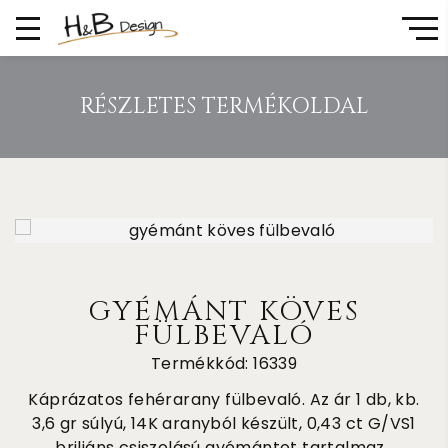
RÉSZLETES TERMÉKOLDAL
GYÉMÁNT KÖVES
FÜLBEVALÓ
Termékkód: 16339
Káprázatos fehérarany fülbevaló. Az ár 1 db, kb.
3,6 gr súlyú, 14K aranyból készült, 0,43 ct G/VS1
briliáns csiszolású gyémántot tartalmaz .