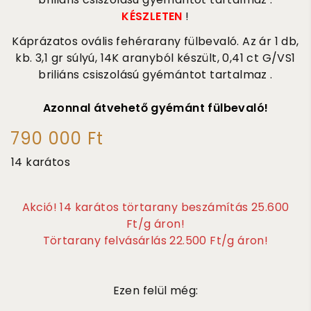
KÉSZLETEN
!
Káprázatos ovális fehérarany fülbevaló. Az ár 1 db,
kb. 3,1 gr súlyú, 14K aranyból készült, 0,41 ct G/VS1
briliáns csiszolású gyémántot tartalmaz .
Azonnal átvehető gyémánt fülbevaló!
790 000 Ft
14 karátos
Akció! 14 karátos törtarany beszámítás 25.600
Ft/g áron!
Törtarany felvásárlás 22.500 Ft/g áron!
Ezen felül még: