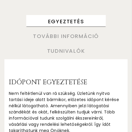
EGYEZTETÉS
TOVÁBBI INFORMÁCIÓ
TUDNIVALÓK
IDŐPONT EGYEZTETÉSE
Nem feltétlenül van rá szükség. Üzletünk nyitva
tartási ideje alatt bármikor, előzetes időpont kérése
nélkül látogatható. Amennyiben jelzi látogatási
szándékát és okát, felkészülten tudjuk várni. Több
információval tudunk szolgálni ékszereinkről,
vásárlási vagy rendelési lehetőségekről. Így ídőt
takaríthatunk meg Önöknek.