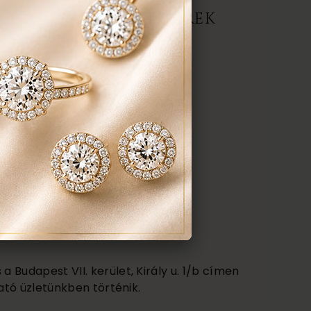
ERMÉK, AJÁNLATOT KÉREK
darab
anyaga:
 karátos
színe:
nt a képen
 Budapest VII. kerület, Király u. 1/b címen
ató üzletünkben történik.