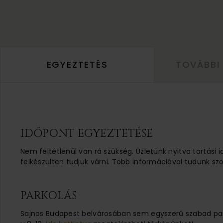
EGYEZTETÉS
TOVÁBBI
IDŐPONT EGYEZTETÉSE
Nem feltétlenül van rá szükség. Üzletünk nyitva tartási 
felkészülten tudjuk várni. Több információval tudunk szo
PARKOLÁS
Sajnos Budapest belvárosában sem egyszerű szabad parko