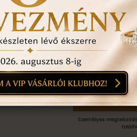
ÉRDEKEL A T
1
14
mi
Személyes megtekintés a
találh