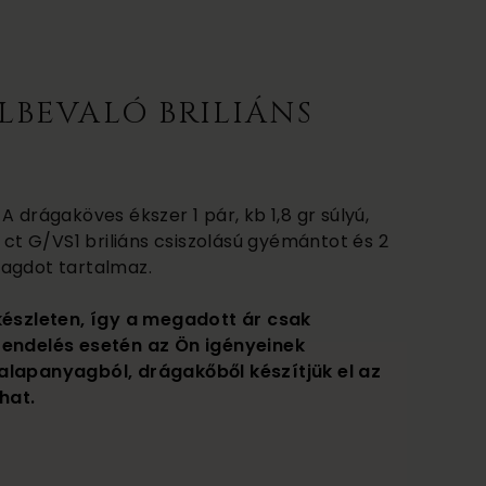
LBEVALÓ BRILIÁNS
A drágaköves ékszer 1 pár, kb 1,8 gr súlyú,
3 ct G/VS1 briliáns csiszolású gyémántot és 2
ragdot tartalmaz.
készleten, így a megadott ár csak
rendelés esetén az Ön igényeinek
alapanyagból, drágakőből készítjük el az
hat.