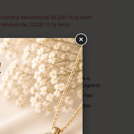
törtarany beszámítás 25.200 Ft/g áron!
felvásárlás 22.200 Ft/g áron!
×
Ezen felül még:
títás, polírozás
s
agy (Certificate) mely tartalmazza a
őségét az ékszerben található anyagokat.
ajándék tartó táska minden ékszerhez
ngyenes ellenőrzés, rejtett károsodás
repedés a gyűrűn stb. Az általunk
gyenesen javítjuk.