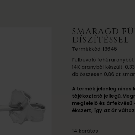
SMARAGD FÜ
DÍSZÍTÉSSEL
Termékkód: 13646
Fülbevaló fehéraranyból. 
14K aranyból készült, 0,3
db összesen 0,86 ct sma
A termék jelenleg nincs 
tájékoztató jellegű.Meg
megfelelő és árfekvésű 
ékszert, így az ár változ
420 000
14 karátos