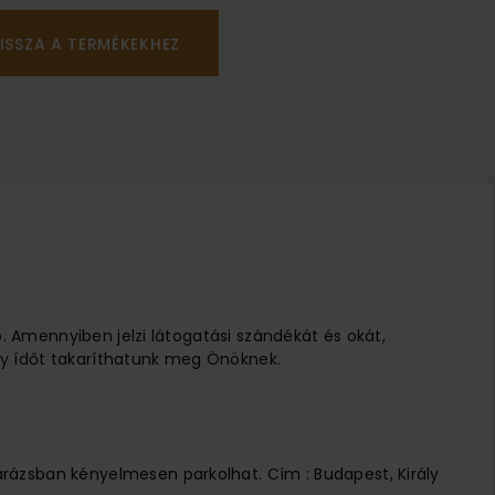
ISSZA A TERMÉKEKHEZ
ó. Amennyiben jelzi látogatási szándékát és okát,
 Így ídőt takaríthatunk meg Önöknek.
arázsban kényelmesen parkolhat. Cím : Budapest, Király