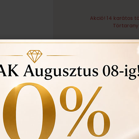
Akció! 14 karátos 
Törtarany 
Örökös garanciális tisz
Ingyenes méret állítá
Vásárlási bizonylat av
felhasznált kövek min
Ékszertartó doboz és 
Évente 1 alkalommal i
történt-e , mozgó kő, 
felfedezett hibákat in