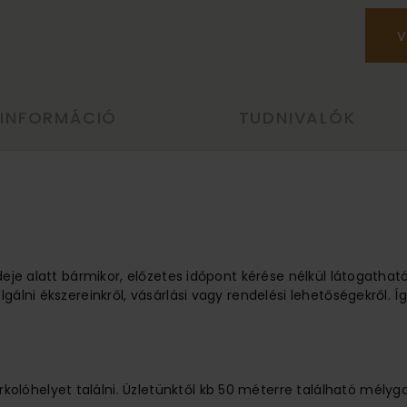
V
 INFORMÁCIÓ
TUDNIVALÓK
ideje alatt bármikor, előzetes időpont kérése nélkül látogathat
lgálni ékszereinkről, vásárlási vagy rendelési lehetőségekről.
lóhelyet találni. Üzletünktől kb 50 méterre található mélyg