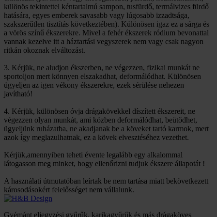
különös tekintettel kéntartalmú sampon, tusfürdő, termálvizes fürdő
hatására, egyes emberek savasabb vagy lúgosabb izzadtsága,
szakszerűtlen tisztítás következtében). Különösen igaz ez a sárga és
a vörös színű ékszerekre. Mivel a fehér ékszerek ródium bevonattal
vannak kezelve itt a háztartási vegyszerek nem vagy csak nagyon
ritkán okoznak elváltozást.
3. Kérjük, ne aludjon ékszerben, ne végezzen, fizikai munkát ne
sportoljon mert könnyen elszakadhat, deformálódhat. Különösen
ügyeljen az igen vékony ékszerekre, ezek sérülése nehezen
javítható!
4. Kérjük, különösen óvja drágakövekkel díszített ékszereit, ne
végezzen olyan munkát, ami közben deformálódhat, beütődhet,
ügyeljünk ruházatba, ne akadjanak be a köveket tartó karmok, mert
azok így meglazulhatnak, ez a kövek elvesztéséhez vezethet.
Kérjük,amennyiben teheti évente legalább egy alkalommal
látogasson meg minket, hogy ellenőrizni tudjuk ékszere állapotát !
A használati útmutatóban leírtak be nem tartása miatt bekövetkezett
károsodásokért felelősséget nem vállalunk.
Gyémánt eljegyzési gyűrűk, karikagyűrűk és más drágaköves