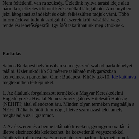
Nem feltétlenül van rá szükség. Üzletünk nyitva tartási ideje alatt
bármikor, előzetes időpont kérése nélkül látogatható. Amennyiben
jelzi látogatási szándékát és okát, felkészülten tudjuk várni. Több
információval tudunk szolgálni ékszereinkről, vásárlási vagy
rendelési lehetőségekről. Így ídőt takaríthatunk meg Önöknek.
Parkolás
Sajnos Budapest belvárosában sem egyszerű szabad parkolóhelyet
találni. Üzletünktől kb 50 méterre található mélygarázsban
kényelmesen parkolhat. Cím : Budapest, Király u.8-10.
Ide kattintva
megtekintheti térképünket!
1. Az általunk forgalmazott termékek a Magyar Kereskedelmi
Engedélyezési Hivatal Nemesfémvizsgáló és Hitelesítő Hatóság
(NEHITI) által ellenőrzött áru. Minden olyan terméken megtalálja a
NEHITI által beütött finomsági, illetve származási jelet amely
meghaladja az 1 grammot.
2. Az ékszeren és a benne található köveken, gyöngyön oxidáció
illetve elszíneződés keletkezhet, ha közvetlenül vegyszerekkel
érintkezik (pl.: mosó vagy mosogatószer, parfüm, kozmetikumok,