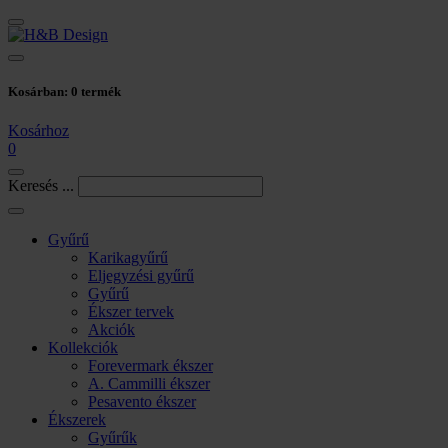
Kosárban:
0
termék
Kosárhoz
0
Keresés ...
Gyűrű
Karikagyűrű
Eljegyzési gyűrű
Gyűrű
Ékszer tervek
Akciók
Kollekciók
Forevermark ékszer
A. Cammilli ékszer
Pesavento ékszer
Ékszerek
Gyűrűk