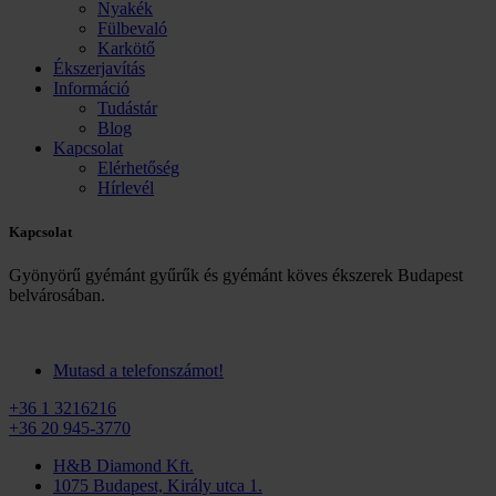
Nyakék
Fülbevaló
Karkötő
Ékszerjavítás
Információ
Tudástár
Blog
Kapcsolat
Elérhetőség
Hírlevél
Kapcsolat
Gyönyörű gyémánt gyűrűk és gyémánt köves ékszerek Budapest
belvárosában.
Mutasd a telefonszámot!
+36 1 3216216
+36 20 945-3770
H&B Diamond Kft.
1075 Budapest, Király utca 1.