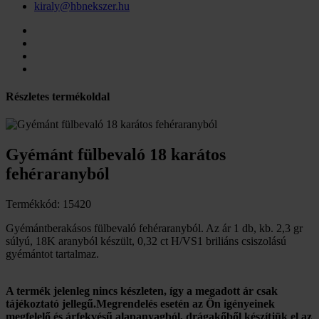
kiraly@hbnekszer.hu
Részletes termékoldal
Gyémánt fülbevaló 18 karátos
fehéraranyból
Termékkód: 15420
Gyémántberakásos fülbevaló fehéraranyból. Az ár 1 db, kb. 2,3 gr
súlyú, 18K aranyból készült, 0,32 ct H/VS1 briliáns csiszolású
gyémántot tartalmaz.
A termék jelenleg nincs készleten, így a megadott ár csak
tájékoztató jellegű.Megrendelés esetén az Ön igényeinek
megfelelő és árfekvésű alapanyagból, drágakőből készítjük el az