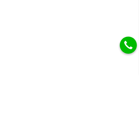
Gyémánt eljegyzési gyűrűk, karikagyűrűk és más
drágaköves ékszerek.