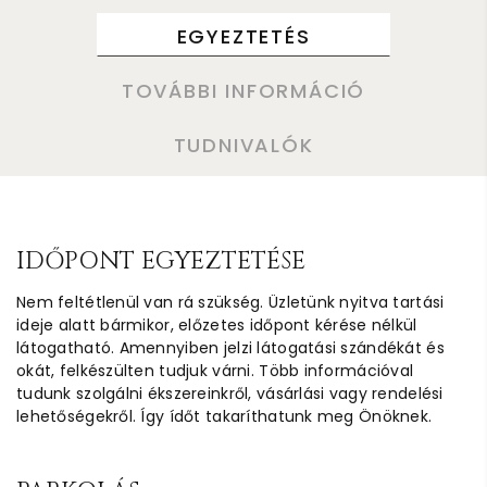
EGYEZTETÉS
TOVÁBBI INFORMÁCIÓ
TUDNIVALÓK
IDŐPONT EGYEZTETÉSE
Nem feltétlenül van rá szükség. Üzletünk nyitva tartási
ideje alatt bármikor, előzetes időpont kérése nélkül
látogatható. Amennyiben jelzi látogatási szándékát és
okát, felkészülten tudjuk várni. Több információval
tudunk szolgálni ékszereinkről, vásárlási vagy rendelési
lehetőségekről. Így ídőt takaríthatunk meg Önöknek.