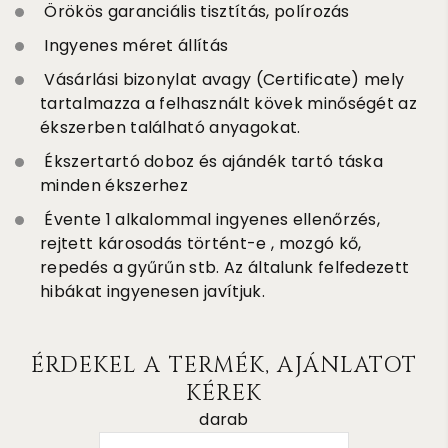
Örökös garanciális tisztítás, polírozás
Ingyenes méret állítás
Vásárlási bizonylat avagy (Certificate) mely
tartalmazza a felhasznált kövek minőségét az
ékszerben található anyagokat.
Ékszertartó doboz és ajándék tartó táska
minden ékszerhez
Évente 1 alkalommal ingyenes ellenőrzés,
rejtett károsodás történt-e , mozgó kő,
repedés a gyűrűn stb. Az általunk felfedezett
hibákat ingyenesen javítjuk.
ÉRDEKEL A TERMÉK, AJÁNLATOT
KÉREK
darab