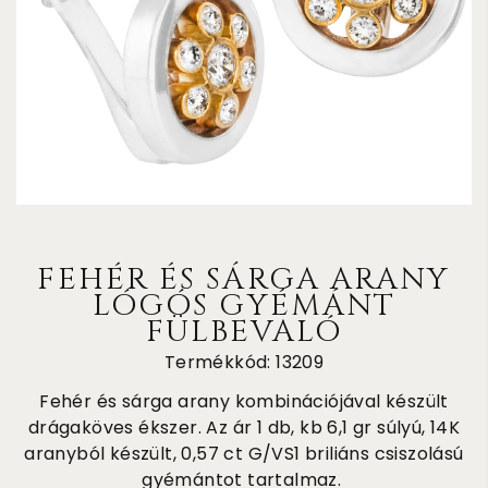
FEHÉR ÉS SÁRGA ARANY
LÓGÓS GYÉMÁNT
FÜLBEVALÓ
Termékkód: 13209
Fehér és sárga arany kombinációjával készült
drágaköves ékszer. Az ár 1 db, kb 6,1 gr súlyú, 14K
aranyból készült, 0,57 ct G/VS1 briliáns csiszolású
gyémántot tartalmaz.