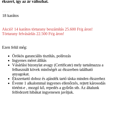
ékszert, így az ár változhat.
180 000
18 karátos
Akció! 14 karátos törtarany beszámítás 25.600 Ft/g áron!
Törtarany felvásárlás 22.500 Ft/g áron!
Ezen felül még:
Örökös garanciális tisztítás, polírozás
Ingyenes méret állítás
Vásárlási bizonylat avagy (Certificate) mely tartalmazza a
felhasznált kövek minőségét az ékszerben található
anyagokat.
Ékszertartó doboz és ajándék tartó táska minden ékszerhez
Évente 1 alkalommal ingyenes ellenőrzés, rejtett károsodás
történt-e , mozgó kő, repedés a gyűrűn stb. Az általunk
felfedezett hibákat ingyenesen javítjuk.