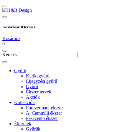
Kosárban:
0
termék
Kosárhoz
0
Keresés ...
Gyűrű
Karikagyűrű
Eljegyzési gyűrű
Gyűrű
Ékszer tervek
Akciók
Kollekciók
Forevermark ékszer
A. Cammilli ékszer
Pesavento ékszer
Ékszerek
Gyűrűk