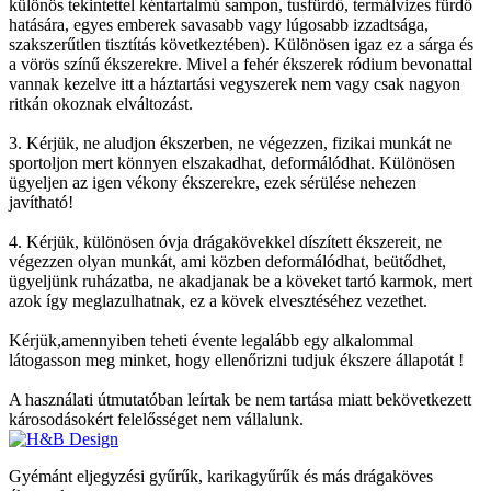
különös tekintettel kéntartalmú sampon, tusfürdő, termálvizes fürdő
hatására, egyes emberek savasabb vagy lúgosabb izzadtsága,
szakszerűtlen tisztítás következtében). Különösen igaz ez a sárga és
a vörös színű ékszerekre. Mivel a fehér ékszerek ródium bevonattal
vannak kezelve itt a háztartási vegyszerek nem vagy csak nagyon
ritkán okoznak elváltozást.
3. Kérjük, ne aludjon ékszerben, ne végezzen, fizikai munkát ne
sportoljon mert könnyen elszakadhat, deformálódhat. Különösen
ügyeljen az igen vékony ékszerekre, ezek sérülése nehezen
javítható!
4. Kérjük, különösen óvja drágakövekkel díszített ékszereit, ne
végezzen olyan munkát, ami közben deformálódhat, beütődhet,
ügyeljünk ruházatba, ne akadjanak be a köveket tartó karmok, mert
azok így meglazulhatnak, ez a kövek elvesztéséhez vezethet.
Kérjük,amennyiben teheti évente legalább egy alkalommal
látogasson meg minket, hogy ellenőrizni tudjuk ékszere állapotát !
A használati útmutatóban leírtak be nem tartása miatt bekövetkezett
károsodásokért felelősséget nem vállalunk.
Gyémánt eljegyzési gyűrűk, karikagyűrűk és más drágaköves