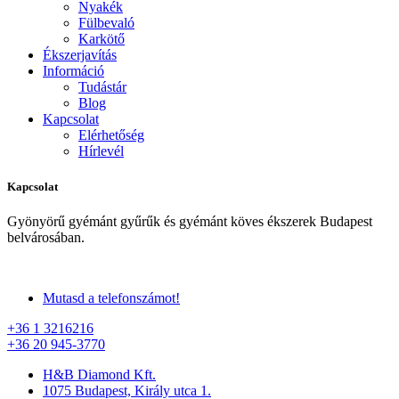
Nyakék
Fülbevaló
Karkötő
Ékszerjavítás
Információ
Tudástár
Blog
Kapcsolat
Elérhetőség
Hírlevél
Kapcsolat
Gyönyörű gyémánt gyűrűk és gyémánt köves ékszerek Budapest
belvárosában.
Mutasd a telefonszámot!
+36 1 3216216
+36 20 945-3770
H&B Diamond Kft.
1075 Budapest, Király utca 1.