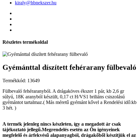
kiraly@hbnekszer.hu
Részletes termékoldal
Gyémánttal díszített fehérarany fülbevaló
Termékkód: 13649
Fülbevaló fehéraranyból. A drágaköves ékszer 1 pár, kb 2,6 gr
súlyú, 18K aranyból készült, 0,17 ct H/VS1 briliáns csiszolású
gyémántot tartalmaz.( Más méretű gyémánt kővel a Rendelési idő:kb
3 hét. )
A termék jelenleg nincs készleten, így a megadott ár csak
tájékoztató jellegű.Megrendelés esetén az Ön igényeinek
megfelelő és árfekvésű alapanyagból, drágakőből készítjük el az