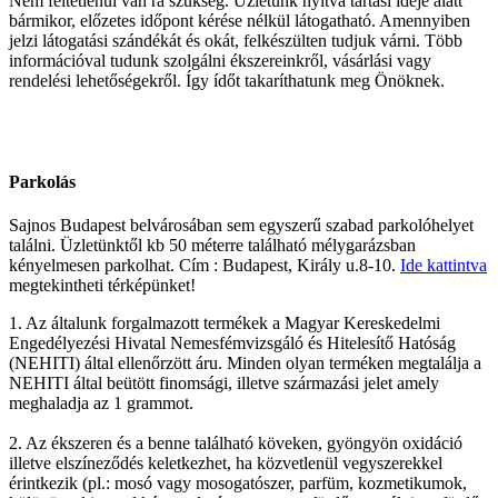
Nem feltétlenül van rá szükség. Üzletünk nyitva tartási ideje alatt
bármikor, előzetes időpont kérése nélkül látogatható. Amennyiben
jelzi látogatási szándékát és okát, felkészülten tudjuk várni. Több
információval tudunk szolgálni ékszereinkről, vásárlási vagy
rendelési lehetőségekről. Így ídőt takaríthatunk meg Önöknek.
Parkolás
Sajnos Budapest belvárosában sem egyszerű szabad parkolóhelyet
találni. Üzletünktől kb 50 méterre található mélygarázsban
kényelmesen parkolhat. Cím : Budapest, Király u.8-10.
Ide kattintva
megtekintheti térképünket!
1. Az általunk forgalmazott termékek a Magyar Kereskedelmi
Engedélyezési Hivatal Nemesfémvizsgáló és Hitelesítő Hatóság
(NEHITI) által ellenőrzött áru. Minden olyan terméken megtalálja a
NEHITI által beütött finomsági, illetve származási jelet amely
meghaladja az 1 grammot.
2. Az ékszeren és a benne található köveken, gyöngyön oxidáció
illetve elszíneződés keletkezhet, ha közvetlenül vegyszerekkel
érintkezik (pl.: mosó vagy mosogatószer, parfüm, kozmetikumok,