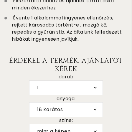
Ékszertartó doboz és ajándék tartó táska
minden ékszerhez
Évente 1 alkalommal ingyenes ellenőrzés,
rejtett károsodás történt-e , mozgó kő,
repedés a gyűrűn stb. Az általunk felfedezett
hibákat ingyenesen javítjuk.
ÉRDEKEL A TERMÉK, AJÁNLATOT
KÉREK
darab
1
anyaga:
18 karátos
színe:
mint a képen