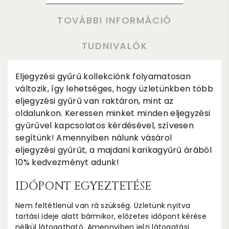
TOVÁBBI INFORMÁCIÓ
TUDNIVALÓK
Eljegyzési gyűrű kollekciónk folyamatosan
változik, így lehetséges, hogy üzletünkben több
eljegyzési gyűrű van raktáron, mint az
oldalunkon. Keressen minket minden eljegyzési
gyűrűvel kapcsolatos kérdésével, szívesen
segítünk! Amennyiben nálunk vásárol
eljegyzési gyűrűt, a majdani karikagyűrű árából
10% kedvezményt adunk!
IDŐPONT EGYEZTETÉSE
Nem feltétlenül van rá szükség. Üzletünk nyitva
tartási ideje alatt bármikor, előzetes időpont kérése
nélkül látogatható. Amennyiben jelzi látogatási