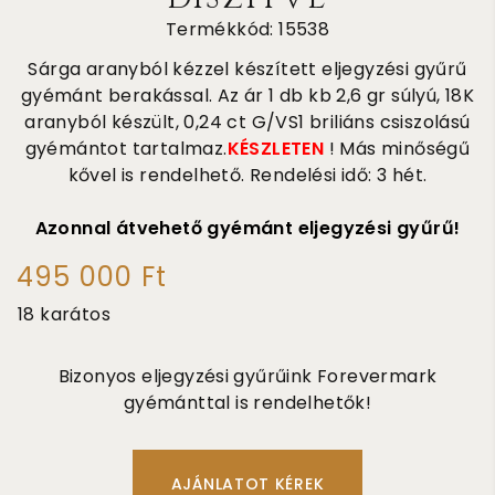
Termékkód: 15538
Sárga aranyból kézzel készített eljegyzési gyűrű
gyémánt berakással. Az ár 1 db kb 2,6 gr súlyú, 18K
aranyból készült, 0,24 ct G/VS1 briliáns csiszolású
gyémántot tartalmaz.
KÉSZLETEN
! Más minőségű
kővel is rendelhető. Rendelési idő: 3 hét.
Azonnal átvehető gyémánt eljegyzési gyűrű!
495 000 Ft
18 karátos
Bizonyos eljegyzési gyűrűink Forevermark
gyémánttal is rendelhetők!