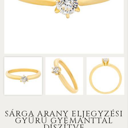
SÁRGA ARANY ELJEGYZÉSI
GYŰRŰ GYÉMÁNTTAL
DÍSZÍTVE