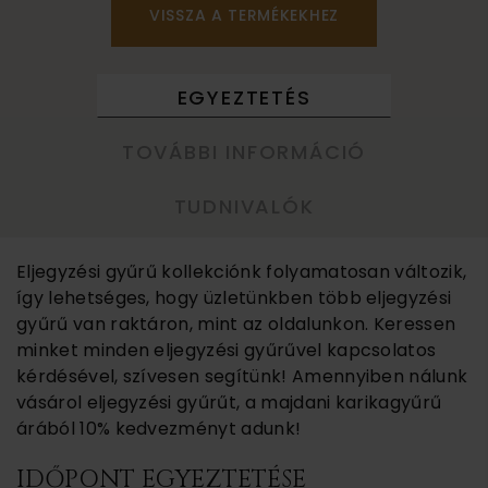
VISSZA A TERMÉKEKHEZ
EGYEZTETÉS
TOVÁBBI INFORMÁCIÓ
TUDNIVALÓK
Eljegyzési gyűrű kollekciónk folyamatosan változik,
így lehetséges, hogy üzletünkben több eljegyzési
gyűrű van raktáron, mint az oldalunkon. Keressen
minket minden eljegyzési gyűrűvel kapcsolatos
kérdésével, szívesen segítünk! Amennyiben nálunk
vásárol eljegyzési gyűrűt, a majdani karikagyűrű
árából 10% kedvezményt adunk!
IDŐPONT EGYEZTETÉSE