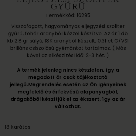
GYŰRŰ
Termékkód: 16295
Visszafogott, hagyományos eljegyzési szoliter
gyűrű, fehér aranyból kézzel készítve. Az ár 1 db
kb 2,8 gr súlyú, 18K aranyból készült, 0,31 ct G/VS1
briliáns csiszolású gyémántot tartalmaz. ( Más
kővel az elkészítési idő: 2-3 hét. )
A termék jelenleg nincs készleten, így a
megadott ár csak tájékoztató
jellegű.Megrendelés esetén az Ön igényeinek
megfelelő és árfekvésű alapanyagból,
drágakőből készítjük el az ékszert, így az ár
változhat.
700 000
18 karátos