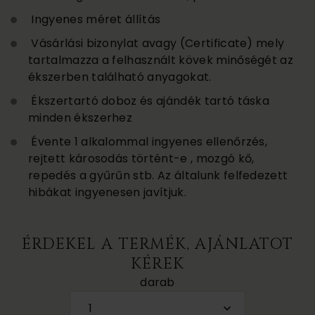
Ingyenes méret állítás
Vásárlási bizonylat avagy (Certificate) mely
tartalmazza a felhasznált kövek minőségét az
ékszerben található anyagokat.
Ékszertartó doboz és ajándék tartó táska
minden ékszerhez
Évente 1 alkalommal ingyenes ellenőrzés,
rejtett károsodás történt-e , mozgó kő,
repedés a gyűrűn stb. Az általunk felfedezett
hibákat ingyenesen javítjuk.
ÉRDEKEL A TERMÉK, AJÁNLATOT
KÉREK
darab
1