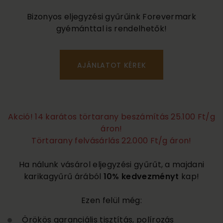
Bizonyos eljegyzési gyűrűink Forevermark
gyémánttal is rendelhetők!
Akció! 14 karátos törtarany beszámítás 25.100 Ft/g
áron!
Törtarany felvásárlás 22.000 Ft/g áron!
Ha nálunk vásárol eljegyzési gyűrűt, a majdani
karikagyűrű árából
10% kedvezményt
kap!
Ezen felül még:
Örökös garanciális tisztítás, polírozás