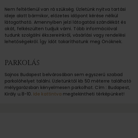
Nem feltétlenül van rá szükség. Üzletünk nyitva tartási
ideje alatt bármikor, előzetes időpont kérése nélkül
látogatható. Amennyiben jelzi látogatási szándékát és
okát, felkészülten tudjuk várni. Több információval
tudunk szolgálni ékszereinkről, vásárlási vagy rendelési
lehetőségekről. Így ídőt takaríthatunk meg Önöknek.
PARKOLÁS
Sajnos Budapest belvárosában sem egyszerű szabad
parkolóhelyet találni. Üzletünktől kb 50 méterre található
mélygarázsban kényelmesen parkolhat. Cím : Budapest,
Király u.8-10.
Ide kattintva
megtekintheti térképünket!