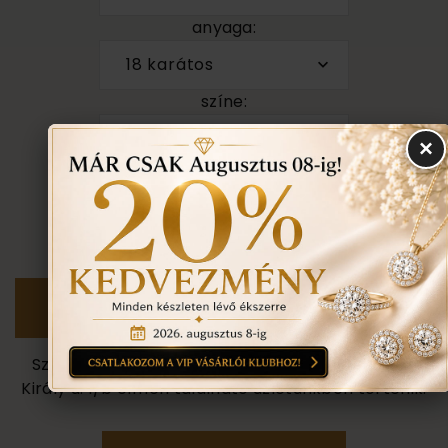
anyaga:
18 karátos
színe:
mint a képen
×
méret:
nem tudom
Személyes megtekintés a Budapest VII. kerület,
Király u. 1/b címen található üzletünkben történik.