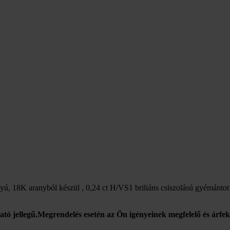
lyú, 18K aranyból készül , 0,24 ct H/VS1 briliáns csiszolású gyémántot t
tató jellegű.Megrendelés esetén az Ön igényeinek megfelelő és árfek