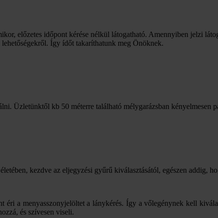
mikor, előzetes időpont kérése nélkül látogatható. Amennyiben jelzi láto
i lehetőségekről. Így ídőt takaríthatunk meg Önöknek.
lni. Üzletünktől kb 50 méterre található mélygarázsban kényelmesen p
életében, kezdve az eljegyzési gyűrű kiválasztásától, egészen addig, h
éri a menyasszonyjelöltet a lánykérés. Így a vőlegénynek kell kivála
ozzá, és szívesen viseli.