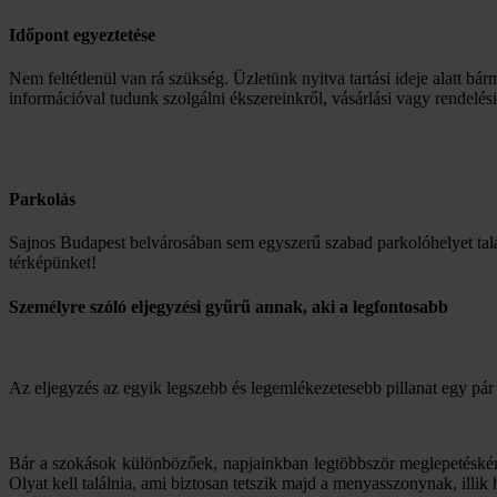
Időpont egyeztetése
Nem feltétlenül van rá szükség. Üzletünk nyitva tartási ideje alatt bár
információval tudunk szolgálni ékszereinkről, vásárlási vagy rendelés
Parkolás
Sajnos Budapest belvárosában sem egyszerű szabad parkolóhelyet talá
térképünket!
Személyre szóló eljegyzési gyűrű annak, aki a legfontosabb
Az eljegyzés az egyik legszebb és legemlékezetesebb pillanat egy pár 
Bár a szokások különbözőek, napjainkban legtöbbször meglepetésként 
Olyat kell találnia, ami biztosan tetszik majd a menyasszonynak, illik h