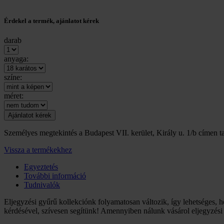
Érdekel a termék, ajánlatot kérek
darab
anyaga:
színe:
méret:
Személyes megtekintés a Budapest VII. kerület, Király u. 1/b címen ta
Vissza a termékekhez
Egyeztetés
További információ
Tudnivalók
Eljegyzési gyűrű kollekciónk folyamatosan változik, így lehetséges, 
kérdésével, szívesen segítünk! Amennyiben nálunk vásárol eljegyzés