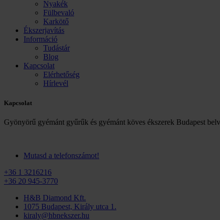
Nyakék
Fülbevaló
Karkötő
Ékszerjavítás
Információ
Tudástár
Blog
Kapcsolat
Elérhetőség
Hírlevél
Kapcsolat
Gyönyörű gyémánt gyűrűk és gyémánt köves ékszerek Budapest belv
Mutasd a telefonszámot!
+36 1 3216216
+36 20 945-3770
H&B Diamond Kft.
1075 Budapest, Király utca 1.
kiraly@hbnekszer.hu