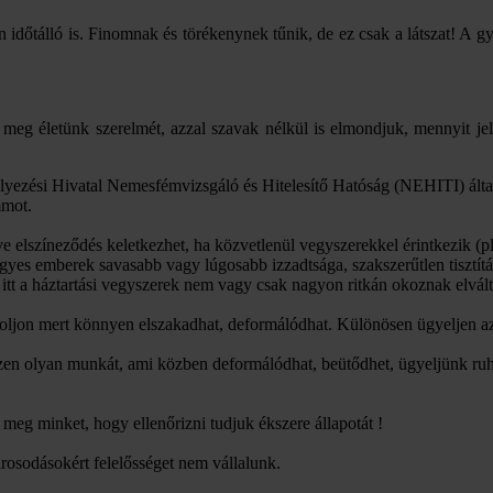
yon időtálló is. Finomnak és törékenynek tűnik, de ez csak a látszat!
meg életünk szerelmét, azzal szavak nélkül is elmondjuk, mennyit jel
yezési Hivatal Nemesfémvizsgáló és Hitelesítő Hatóság (NEHITI) által
mmot.
tve elszíneződés keletkezhet, ha közvetlenül vegyszerekkel érintkezik
 egyes emberek savasabb vagy lúgosabb izzadtsága, szakszerűtlen tisztít
itt a háztartási vegyszerek nem vagy csak nagyon ritkán okoznak elvált
toljon mert könnyen elszakadhat, deformálódhat. Különösen ügyeljen az
ezzen olyan munkát, ami közben deformálódhat, beütődhet, ügyeljünk ruh
eg minket, hogy ellenőrizni tudjuk ékszere állapotát !
árosodásokért felelősséget nem vállalunk.