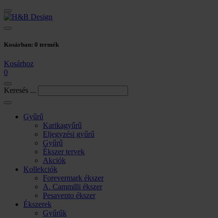
Kosárban:
0
termék
Kosárhoz
0
Keresés ...
Gyűrű
Karikagyűrű
Eljegyzési gyűrű
Gyűrű
Ékszer tervek
Akciók
Kollekciók
Forevermark ékszer
A. Cammilli ékszer
Pesavento ékszer
Ékszerek
Gyűrűk