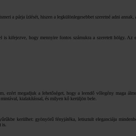
 ismeri a párja ízlését, hiszen a legkülönlegesebbet szeretné adni annak, a
el is kifejezve, hogy mennyire fontos számukra a szeretett hölgy. Az
um, ezért megadjuk a lehetőséget, hogy a leendő vőlegény maga álmo
intával, kialakítással, és milyen kő kerüljön bele.
rűkbe kerülhet: gyönyörű fényjátéka, letisztult eleganciája mindenh
 is.