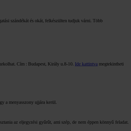
gatási szándékát és okát, felkészülten tudjuk várni. Több
arkolhat. Cím : Budapest, Király u.8-10.
Ide kattintva
megtekintheti
ogy a menyasszony ujjára kerül.
sztania az eljegyzési gyűrűt, ami szép, de nem éppen könnyű feladat.