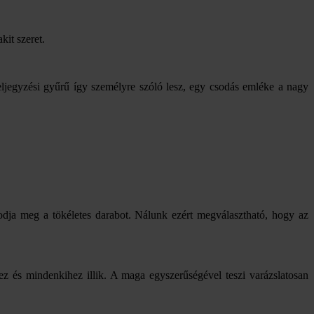
kit szeret.
 eljegyzési gyűrű így személyre szóló lesz, egy csodás emléke a nagy
dja meg a tökéletes darabot. Nálunk ezért megválasztható, hogy az
ez és mindenkihez illik. A maga egyszerűségével teszi varázslatosan