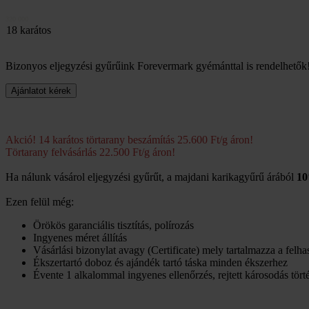
320 000
18 karátos
Bizonyos eljegyzési gyűrűink Forevermark gyémánttal is rendelhetők
Akció! 14 karátos törtarany beszámítás 25.600 Ft/g áron!
Törtarany felvásárlás 22.500 Ft/g áron!
Ha nálunk vásárol eljegyzési gyűrűt, a majdani karikagyűrű árából
10
Ezen felül még:
Örökös garanciális tisztítás, polírozás
Ingyenes méret állítás
Vásárlási bizonylat avagy (Certificate) mely tartalmazza a felh
Ékszertartó doboz és ajándék tartó táska minden ékszerhez
Évente 1 alkalommal ingyenes ellenőrzés, rejtett károsodás törté