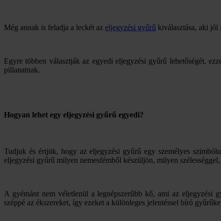
Még annak is feladja a leckét az
eljegyzési gyűrű
kiválasztása, aki jól
Egyre többen választják az egyedi eljegyzési gyűrű lehetőségét, ezz
pillanatnak.
Hogyan lehet egy eljegyzési gyűrű egyedi?
Tudjuk és értjük, hogy az eljegyzési gyűrű egy személyes szimból
eljegyzési gyűrű milyen nemesfémből készüljön, milyen szélességgel, m
A gyémánt nem véletlenül a legnépszerűbb kő, ami az eljegyzési gyű
széppé az ékszereket, így ezeket a különleges jelentéssel bíró gyűrűket