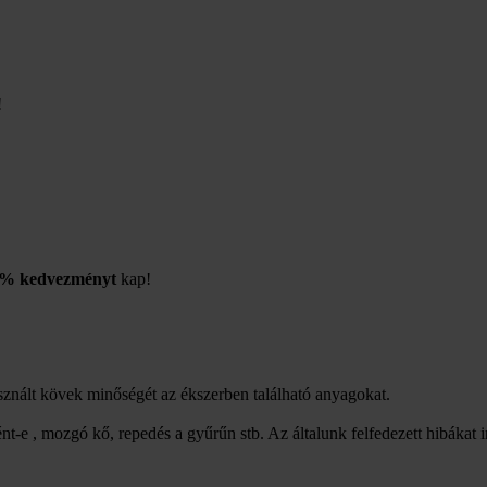
!
% kedvezményt
kap!
asznált kövek minőségét az ékszerben található anyagokat.
nt-e , mozgó kő, repedés a gyűrűn stb. Az általunk felfedezett hibákat 