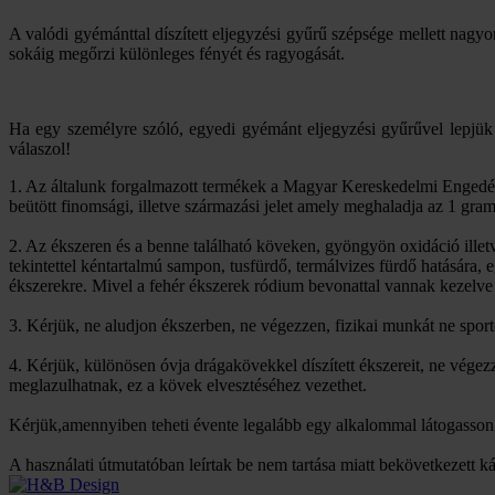
A valódi gyémánttal díszített eljegyzési gyűrű szépsége mellett nag
sokáig megőrzi különleges fényét és ragyogását.
Ha egy személyre szóló, egyedi gyémánt eljegyzési gyűrűvel lepjük 
válaszol!
1. Az általunk forgalmazott termékek a Magyar Kereskedelmi Engedél
beütött finomsági, illetve származási jelet amely meghaladja az 1 gra
2. Az ékszeren és a benne található köveken, gyöngyön oxidáció ille
tekintettel kéntartalmú sampon, tusfürdő, termálvizes fürdő hatására,
ékszerekre. Mivel a fehér ékszerek ródium bevonattal vannak kezelve 
3. Kérjük, ne aludjon ékszerben, ne végezzen, fizikai munkát ne spor
4. Kérjük, különösen óvja drágakövekkel díszített ékszereit, ne vég
meglazulhatnak, ez a kövek elvesztéséhez vezethet.
Kérjük,amennyiben teheti évente legalább egy alkalommal látogasson m
A használati útmutatóban leírtak be nem tartása miatt bekövetkezett k