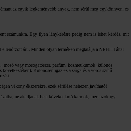
 A gyémánt az egyik legkeményebb anyag, nem sérül meg egykönnyen, és
ent számunkra. Egy ilyen lánykérésre pedig nem is lehet kérdés, mit
 ellenőrzött áru. Minden olyan terméken megtalálja a NEHITI által
 (pl.: mosó vagy mosogatószer, parfüm, kozmetikumok, különös
ás következtében). Különösen igaz ez a sárga és a vörös színű
ozást.
 igen vékony ékszerekre, ezek sérülése nehezen javítható!
ázatba, ne akadjanak be a köveket tartó karmok, mert azok így