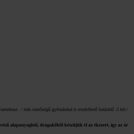
artalmaz . / más minőségű gyémánttal is rendelhető határidő :3 hét /
vésű alapanyagból, drágakőből készítjük el az ékszert, így az ár