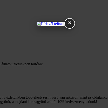
×
lálható üzletünkben történik.
hogy üzletünkben több eljegyzési gyűrű van raktáron, mint az oldalunk
i gyűrűt, a majdani karikagyűrű árából 10% kedvezményt adunk!