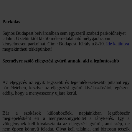
Parkolás
Sajnos Budapest belvárosában sem egyszerű szabad parkolóhelyet
találni. Üzletünktől kb 50 méterre található mélygarázsban
kényelmesen parkolhat. Cím : Budapest, Király u.8-10.
Ide kattintva
megtekintheti térképünket!
Személyre szóló eljegyzési gyűrű annak, aki a legfontosabb
Az eljegyzés az egyik legszebb és legemlékezetesebb pillanat egy
pár életében, kezdve az eljegyzési gyűrű kiválasztásától, egészen
addig, hogy a menyasszony ujjára kerül.
Bár a szokások különbözőek, napjainkban legtöbbször
meglepetésként éri a menyasszonyjelöltet a lánykérés. Így a
vőlegénynek kell kiválasztania az eljegyzési gyűrűt, ami szép, de
nem éppen könnyű feladat. Olyat kell találnia, ami biztosan tetszik