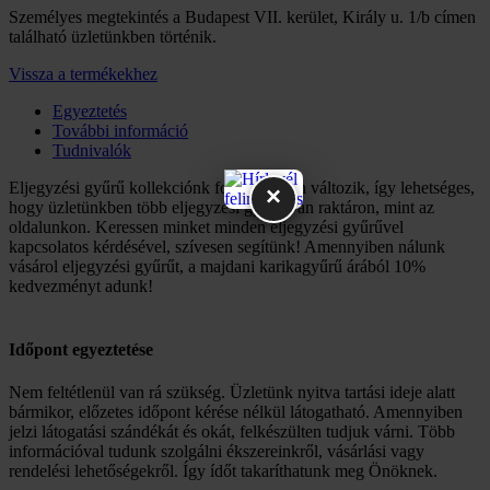
Személyes megtekintés a Budapest VII. kerület, Király u. 1/b címen
található üzletünkben történik.
Vissza a termékekhez
Egyeztetés
További információ
Tudnivalók
Eljegyzési gyűrű kollekciónk folyamatosan változik, így lehetséges,
×
hogy üzletünkben több eljegyzési gyűrű van raktáron, mint az
oldalunkon. Keressen minket minden eljegyzési gyűrűvel
kapcsolatos kérdésével, szívesen segítünk! Amennyiben nálunk
vásárol eljegyzési gyűrűt, a majdani karikagyűrű árából 10%
kedvezményt adunk!
Időpont egyeztetése
Nem feltétlenül van rá szükség. Üzletünk nyitva tartási ideje alatt
bármikor, előzetes időpont kérése nélkül látogatható. Amennyiben
jelzi látogatási szándékát és okát, felkészülten tudjuk várni. Több
információval tudunk szolgálni ékszereinkről, vásárlási vagy
rendelési lehetőségekről. Így ídőt takaríthatunk meg Önöknek.