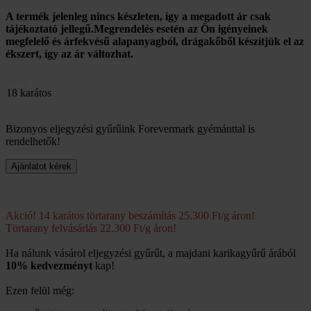
A termék jelenleg nincs készleten, így a megadott ár csak
tájékoztató jellegű.Megrendelés esetén az Ön igényeinek
megfelelő és árfekvésű alapanyagból, drágakőből készítjük el az
ékszert, így az ár változhat.
240 000
18 karátos
Bizonyos eljegyzési gyűrűink Forevermark gyémánttal is
rendelhetők!
Akció! 14 karátos törtarany beszámítás 25.300 Ft/g áron!
Törtarany felvásárlás 22.300 Ft/g áron!
Ha nálunk vásárol eljegyzési gyűrűt, a majdani karikagyűrű árából
10% kedvezményt
kap!
Ezen felül még: