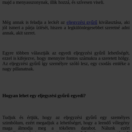
majd a menyasszonynak, illik hozzá, és szívesen viseli.
Még annak is feladja a leckét az
eljegyzési gyűrű
kiválasztása, aki
jól ismeri a párja ízlését, hiszen a legkülönlegesebbet szeretné adni
annak, akit szeret.
Egyre többen választják az egyedi eljegyzési gyűrű lehetőségét,
ezzel is kifejezve, hogy mennyire fontos számukra a szeretett hölgy.
Az eljegyzési gyűrű így személyre szóló lesz, egy csodás emléke a
nagy pillanatnak.
Hogyan lehet egy eljegyzési gyűrű egyedi?
Tudjuk és értjük, hogy az eljegyzési gyűrű egy személyes
szimbólum, ezért megadjuk a lehetőséget, hogy a leendő vőlegény
maga álmodja meg a tökéletes darabot. Nálunk ezért