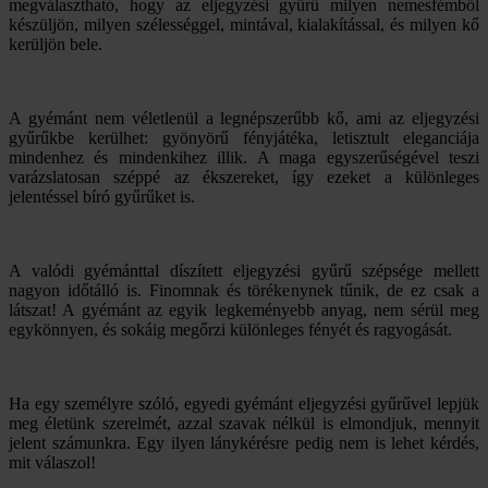
megválasztható, hogy az eljegyzési gyűrű milyen nemesfémből
készüljön, milyen szélességgel, mintával, kialakítással, és milyen kő
kerüljön bele.
A gyémánt nem véletlenül a legnépszerűbb kő, ami az eljegyzési
gyűrűkbe kerülhet: gyönyörű fényjátéka, letisztult eleganciája
mindenhez és mindenkihez illik. A maga egyszerűségével teszi
varázslatosan széppé az ékszereket, így ezeket a különleges
jelentéssel bíró gyűrűket is.
A valódi gyémánttal díszített eljegyzési gyűrű szépsége mellett
nagyon időtálló is. Finomnak és törékenynek tűnik, de ez csak a
látszat! A gyémánt az egyik legkeményebb anyag, nem sérül meg
egykönnyen, és sokáig megőrzi különleges fényét és ragyogását.
Ha egy személyre szóló, egyedi gyémánt eljegyzési gyűrűvel lepjük
meg életünk szerelmét, azzal szavak nélkül is elmondjuk, mennyit
jelent számunkra. Egy ilyen lánykérésre pedig nem is lehet kérdés,
mit válaszol!