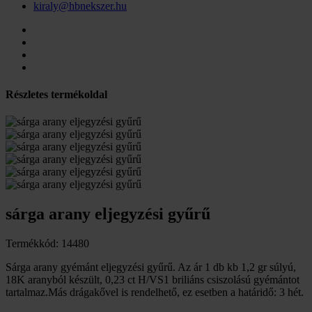
kiraly@hbnekszer.hu
Részletes termékoldal
sárga arany eljegyzési gyűrű
Termékkód: 14480
Sárga arany gyémánt eljegyzési gyűrű. Az ár 1 db kb 1,2 gr súlyú,
18K aranyból készült, 0,23 ct H/VS1 briliáns csiszolású gyémántot
tartalmaz.Más drágakővel is rendelhető, ez esetben a határidő: 3 hét.