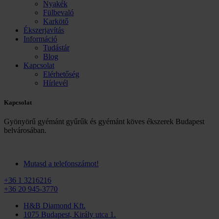
Nyakék
Fülbevaló
Karkötő
Ékszerjavítás
Információ
Tudástár
Blog
Kapcsolat
Elérhetőség
Hírlevél
Kapcsolat
Gyönyörű gyémánt gyűrűk és gyémánt köves ékszerek Budapest
belvárosában.
Mutasd a telefonszámot!
+36 1 3216216
+36 20 945-3770
H&B Diamond Kft.
1075 Budapest, Király utca 1.