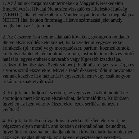
1. Az általunk forgalmazott termékek a Magyar Kereskedelmi
Engedélyezési Hivatal Nemesfémvizsgáló és Hitelesítő Hatóság
(NEHITI) által ellenőrzött áru. Minden olyan terméken megtalálja a
NEHITI által beütött finomsági, illetve származási jelet amely
meghaladja az 1 grammot.
2. Az ékszeren és a benne található köveken, gyöngyön oxidáció
illetve elszíneződés keletkezhet, ha közvetlenül vegyszerekkel
érintkezik (pl.: mosó vagy mosogatószer, parfüm, kozmetikumok,
különös tekintettel kéntartalmú sampon, tusfürdő, termálvizes fürdő
hatására, egyes emberek savasabb vagy lúgosabb izzadtsága,
szakszerűtlen tisztítás következtében). Különösen igaz ez a sárga és
a vörös színű ékszerekre. Mivel a fehér ékszerek ródium bevonattal
vannak kezelve itt a háztartási vegyszerek nem vagy csak nagyon
ritkán okoznak elváltozást.
3. Kérjük, ne aludjon ékszerben, ne végezzen, fizikai munkát ne
sportoljon mert könnyen elszakadhat, deformálódhat. Különösen
ügyeljen az igen vékony ékszerekre, ezek sérülése nehezen
javítható!
4. Kérjük, különösen óvja drágakövekkel díszített ékszereit, ne
végezzen olyan munkát, ami közben deformálódhat, beütődhet,
ügyeljünk ruházatba, ne akadjanak be a köveket tartó karmok, mert
azok így meglazulhatnak, ez a kövek elvesztéséhez vezethet.