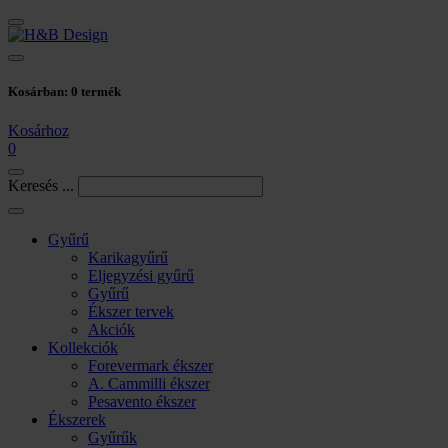
Kosárban:
0
termék
Kosárhoz
0
Keresés ...
Gyűrű
Karikagyűrű
Eljegyzési gyűrű
Gyűrű
Ékszer tervek
Akciók
Kollekciók
Forevermark ékszer
A. Cammilli ékszer
Pesavento ékszer
Ékszerek
Gyűrűk