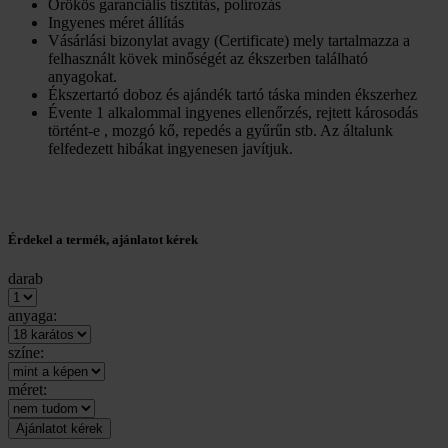
Örökös garanciális tisztítás, polírozás
Ingyenes méret állítás
Vásárlási bizonylat avagy (Certificate) mely tartalmazza a
felhasznált kövek minőségét az ékszerben található
anyagokat.
Ékszertartó doboz és ajándék tartó táska minden ékszerhez
Évente 1 alkalommal ingyenes ellenőrzés, rejtett károsodás
történt-e , mozgó kő, repedés a gyűrűn stb. Az általunk
felfedezett hibákat ingyenesen javítjuk.
Érdekel a termék, ajánlatot kérek
darab
anyaga:
színe:
méret: