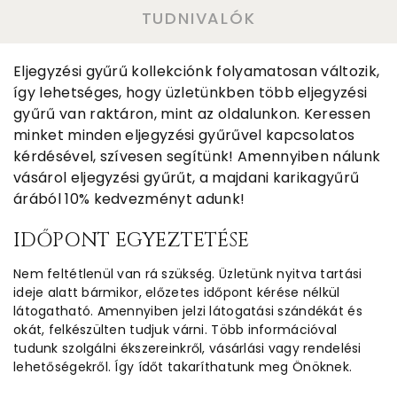
TUDNIVALÓK
Eljegyzési gyűrű kollekciónk folyamatosan változik,
így lehetséges, hogy üzletünkben több eljegyzési
gyűrű van raktáron, mint az oldalunkon. Keressen
minket minden eljegyzési gyűrűvel kapcsolatos
kérdésével, szívesen segítünk! Amennyiben nálunk
vásárol eljegyzési gyűrűt, a majdani karikagyűrű
árából 10% kedvezményt adunk!
IDŐPONT EGYEZTETÉSE
Nem feltétlenül van rá szükség. Üzletünk nyitva tartási
ideje alatt bármikor, előzetes időpont kérése nélkül
látogatható. Amennyiben jelzi látogatási szándékát és
okát, felkészülten tudjuk várni. Több információval
tudunk szolgálni ékszereinkről, vásárlási vagy rendelési
lehetőségekről. Így ídőt takaríthatunk meg Önöknek.