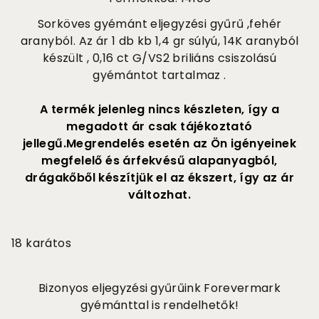
Sorköves gyémánt eljegyzési gyűrű ,fehér
aranyból. Az ár 1 db kb 1,4 gr súlyú, 14K aranyból
készült , 0,16 ct G/VS2 briliáns csiszolású
gyémántot tartalmaz .
A termék jelenleg nincs készleten, így a
megadott ár csak tájékoztató
jellegű.Megrendelés esetén az Ön igényeinek
megfelelő és árfekvésű alapanyagból,
drágakőből készítjük el az ékszert, így az ár
változhat.
215 000
18 karátos
Bizonyos eljegyzési gyűrűink Forevermark
gyémánttal is rendelhetők!