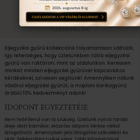
TOVÁBBI INFORMÁCIÓ
TUDNIVALÓK
Eljegyzési gyűrű kollekciónk folyamatosan változik,
így lehetséges, hogy üzletünkben több eljegyzési
gyűrű van raktáron, mint az oldalunkon. Keressen
minket minden eljegyzési gyűrűvel kapcsolatos
kérdésével, szívesen segítünk! Amennyiben nálunk
vásárol eljegyzési gyűrűt, a majdani karikagyűrű
árából 10% kedvezményt adunk!
IDŐPONT EGYEZTETÉSE
Nem feltétlenül van rá szükség. Üzletünk nyitva tartási
ideje alatt bármikor, előzetes időpont kérése nélkül
látogatható. Amennyiben jelzi látogatási szándékát és
okát, felkészülten tudjuk várni. Több információval