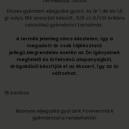
Termékkód: 140105
Díszes gyémánt eljegyzési gyűrű. Az ár 1 db kb 1,6
gr súlyú, 18K aranyból készült , 0,15 ct G/VS1 briliáns
csiszolású gyémántot tartalmaz .
A termék jelenleg nincs készleten, így a
megadott ár csak tájékoztató
jellegű.Megrendelés esetén az Ön igényeinek
megfelelő és árfekvésű alapanyagból,
drágakőből készítjük el az ékszert, így az ár
változhat.
210 000
18 karátos
Bizonyos eljegyzési gyűrűink Forevermark
gyémánttal is rendelhetők!