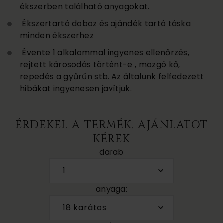
ékszerben található anyagokat.
Ékszertartó doboz és ajándék tartó táska
minden ékszerhez
Évente 1 alkalommal ingyenes ellenőrzés,
rejtett károsodás történt-e , mozgó kő,
repedés a gyűrűn stb. Az általunk felfedezett
hibákat ingyenesen javítjuk.
ÉRDEKEL A TERMÉK, AJÁNLATOT
KÉREK
darab
1
anyaga:
18 karátos