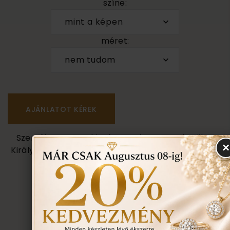
színe:
mint a képen
méret:
nem tudom
Személyes megtekintés a Budapest VII. kerület,
×
Király u. 1/b címen található üzletünkben történik.
VISSZA A TERMÉKEKHEZ
EGYEZTETÉS