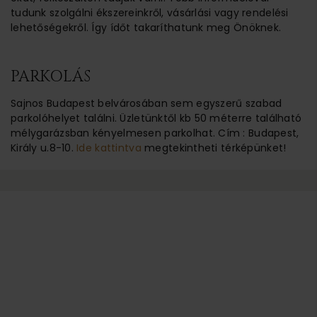
tudunk szolgálni ékszereinkről, vásárlási vagy rendelési
lehetőségekről. Így ídőt takaríthatunk meg Önöknek.
PARKOLÁS
Sajnos Budapest belvárosában sem egyszerű szabad
parkolóhelyet találni. Üzletünktől kb 50 méterre található
mélygarázsban kényelmesen parkolhat. Cím : Budapest,
Király u.8-10.
Ide kattintva
megtekintheti térképünket!