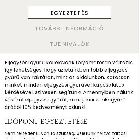
EGYEZTETÉS
TOVÁBBI INFORMÁCIÓ
TUDNIVALÓK
Eljegyzési gyűrű kollekciónk folyamatosan változik,
így lehetséges, hogy üzletünkben több eljegyzési
gyűrű van raktáron, mint az oldalunkon. Keressen
minket minden eljegyzési gyűrűvel kapcsolatos
kérdésével, szívesen segítünk! Amennyiben nálunk
vásárol eljegyzési gyűrűt, a majdani karikagyűrű
árából 10% kedvezményt adunk!
IDŐPONT EGYEZTETÉSE
Nem feltétlenül van rá szükség. Üzletünk nyitva tartási