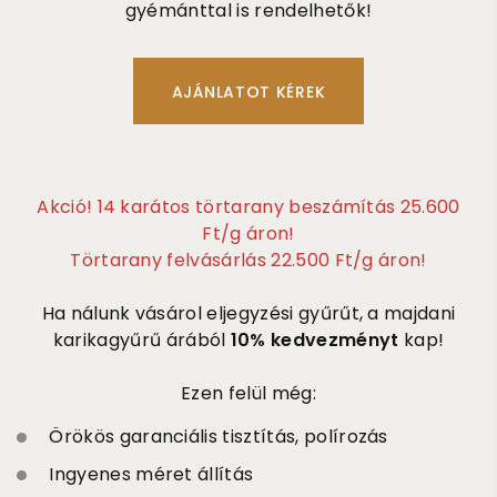
gyémánttal is rendelhetők!
Akció! 14 karátos törtarany beszámítás 25.600
Ft/g áron!
Törtarany felvásárlás 22.500 Ft/g áron!
Ha nálunk vásárol eljegyzési gyűrűt, a majdani
karikagyűrű árából
10% kedvezményt
kap!
Ezen felül még:
Örökös garanciális tisztítás, polírozás
Ingyenes méret állítás