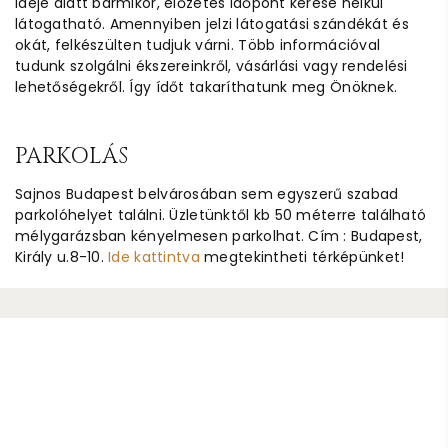
ideje alatt bármikor, előzetes időpont kérése nélkül
látogatható. Amennyiben jelzi látogatási szándékát és
okát, felkészülten tudjuk várni. Több információval
tudunk szolgálni ékszereinkről, vásárlási vagy rendelési
lehetőségekről. Így ídőt takaríthatunk meg Önöknek.
PARKOLÁS
Sajnos Budapest belvárosában sem egyszerű szabad
parkolóhelyet találni. Üzletünktől kb 50 méterre található
mélygarázsban kényelmesen parkolhat. Cím : Budapest,
Király u.8-10.
Ide kattintva
megtekintheti térképünket!