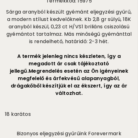
Termékkód: 15975
Sárga aranyból készült gyémánt eljegyzési gyűrű,
a modern stílust kedvelőknek. Kb 2,8 gr súlyú, 18K
aranyból készül, 0,23 ct H/VS1 briliáns csiszolású
gyémántot tartalmaz. Más minőségű gyémánttal
is rendelhető, határidő: 2-3 hét.
A termék jelenleg nincs készleten, így a
megadott ár csak tájékoztató
jellegű.Megrendelés esetén az Ön igényeinek
megfelelő és árfekvésű alapanyagból,
drágakőből készítjük el az ékszert, így az ár
változhat.
490 000
18 karátos
Bizonyos eljegyzési gyűrűink Forevermark