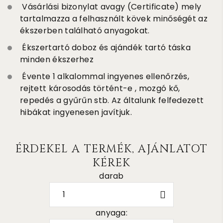
Vásárlási bizonylat avagy (Certificate) mely
tartalmazza a felhasznált kövek minőségét az
ékszerben található anyagokat.
Ékszertartó doboz és ajándék tartó táska
minden ékszerhez
Évente 1 alkalommal ingyenes ellenőrzés,
rejtett károsodás történt-e , mozgó kő,
repedés a gyűrűn stb. Az általunk felfedezett
hibákat ingyenesen javítjuk.
ÉRDEKEL A TERMÉK, AJÁNLATOT
KÉREK
darab
1
anyaga: